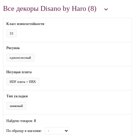
Все декоры Disano by Haro (8)

Класс износостойкости
33
Рисунок
однополосный
Несущая плита
HDF плита + ПВХ
Тип укладки
замковый
Найдено товаров:
8
По образцу в магазине: