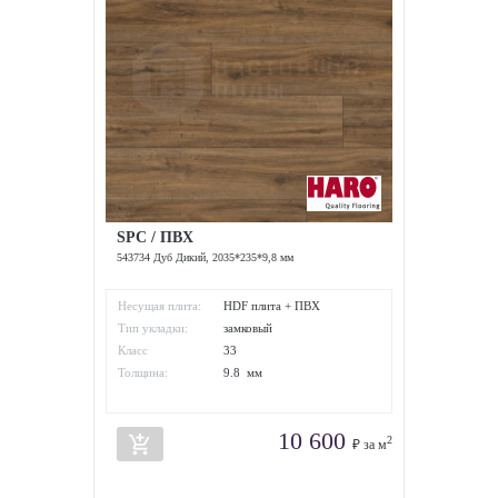
SPC / ПВХ
543734 Дуб Дикий, 2035*235*9,8 мм
Несущая плита:
HDF плита + ПВХ
Тип укладки:
замковый
Класс
33
износостойкости:
Толщина:
9.8 мм
10 600
add_shopping_cart
2
₽ за м