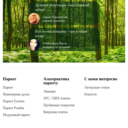
Деловая репутация - наш главный
актив!
Дарья Нахапетова
главный бухгалтер
Все по-настоящему - как и наши
полы!
Александра Бауэр
менеджер по продажам
Паркет
Альтернатива
С нами интересно
паркету
Паркет
Авторские статьи
Ламинат
Инженерная доска
Новости
SPC / ПВХ плитка
Паркет Елочка
Пробковые покрытия
Паркет Ромбы
Ковровая плитка
Модульный паркет