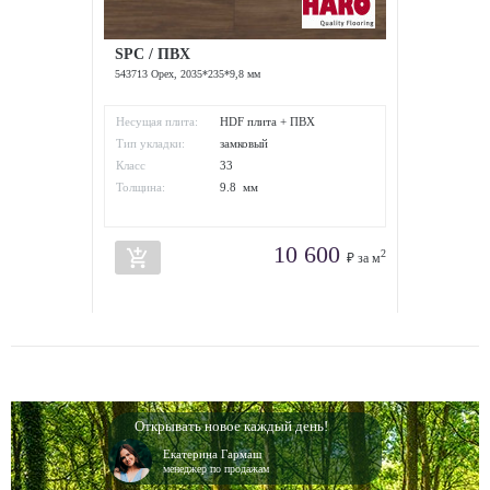
SPC / ПВХ
543713 Орех, 2035*235*9,8 мм
Несущая плита:
HDF плита + ПВХ
Тип укладки:
замковый
Класс
33
износостойкости:
Толщина:
9.8 мм
10 600
add_shopping_cart
2
₽ за м
Открывать новое каждый день!
Екатерина Гармаш
менеджер по продажам