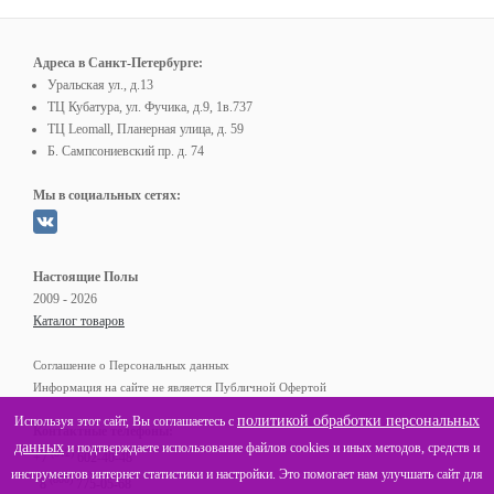
Адреса в Санкт-Петербурге:
Уральская ул., д.13
ТЦ Кубатура, ул. Фучика, д.9, 1в.737
ТЦ Leomall, Планерная улица, д. 59
Б. Сампсониевский пр. д. 74
Мы в социальных сетях:
Настоящие Полы
2009 - 2026
Каталог товаров
Соглашение о Персональных данных
Информация на сайте не является Публичной Офертой
политикой обработки персональных
Используя этот сайт, Вы соглашаетесь с
Контактные телефоны:
данных
и подтверждаете использование файлов cookies и иных методов, средств и
(812)
+7
602-40-48
инструментов интернет статистики и настройки. Это помогает нам улучшать сайт для
(800)
8
775-05-68