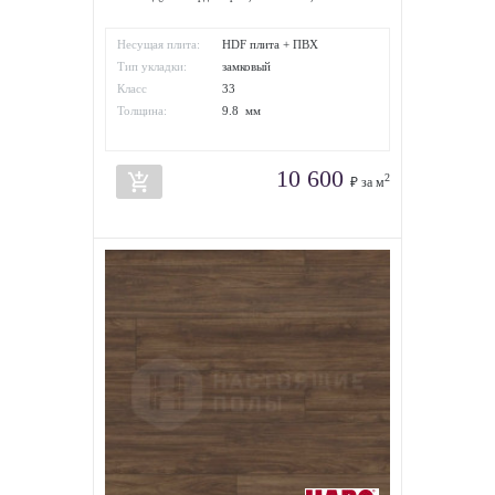
Несущая плита:
HDF плита + ПВХ
Тип укладки:
замковый
Класс
33
износостойкости:
Толщина:
9.8 мм
10 600
add_shopping_cart
2
₽ за м