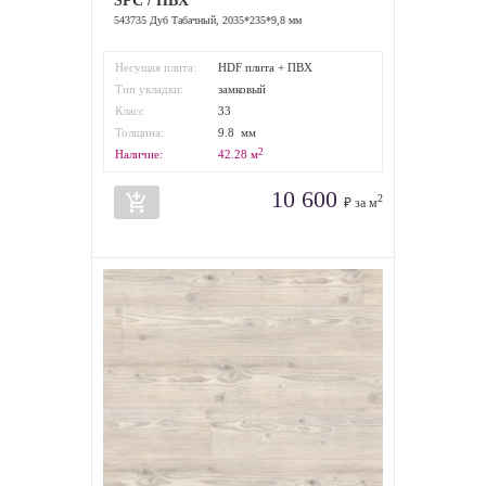
SPC / ПВХ
543735 Дуб Табачный, 2035*235*9,8 мм
Несущая плита:
HDF плита + ПВХ
Тип укладки:
замковый
Класс
33
износостойкости:
Толщина:
9.8 мм
2
Наличие:
42.28
м
10 600
add_shopping_cart
2
₽ за м