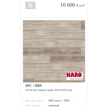
10 600
add_shopping_cart
2
₽ за м
SPC / ПВХ
543730 Дуб Кантри Серый, 2035*235*9,8 мм
Несущая плита:
HDF плита + ПВХ
Тип укладки:
замковый