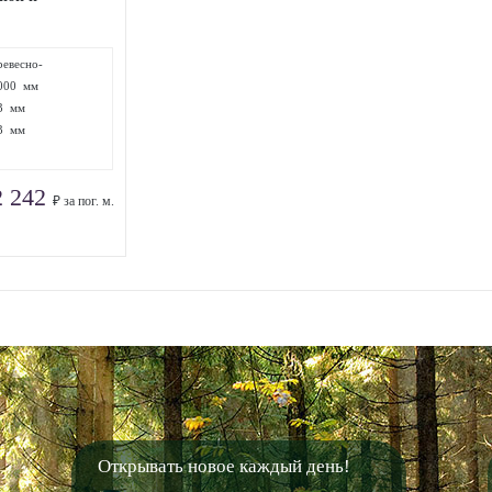
ревесно-
олимерный
000 мм
омпозит
3 мм
3 мм
2 242
₽ за пог. м.
Открывать новое каждый день!