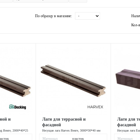
По образцу в магазине:
Нали
Кол-в
ной и
Лаги для террасной и
Лаги для т
фасадной
фасадной
g Венге, 2000*40*25
Несущая лага Harvex Венге, 3000*30*40 мм
Несущая лага Eu
мм
ластик
Материал:
пластик
Материал: