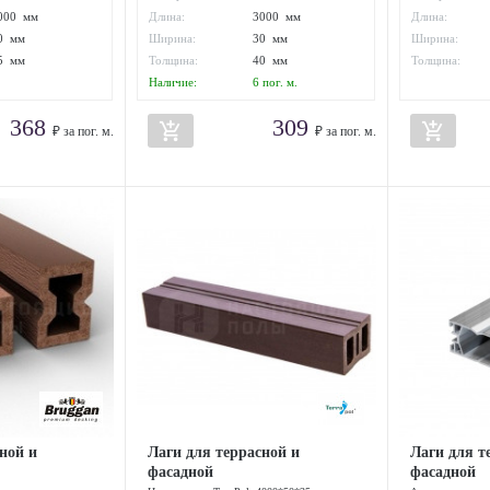
000 мм
Длина:
3000 мм
Длина:
0 мм
Ширина:
30 мм
Ширина:
5 мм
Толщина:
40 мм
Толщина:
Наличие:
6
пог. м.
368
309
add_shopping_cart
add_shopping_cart
₽ за пог. м.
₽ за пог. м.
ной и
Лаги для террасной и
Лаги для т
фасадной
фасадной