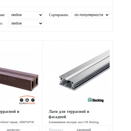
чие:
Сортировать:
о:
еррасной и
Лаги для террасной и
фасадной
roWood черная, 3000*50*30
Алюминиевая несущая лага CM Decking,
3000х40х28 мм
древесно-
Материал:
алюминий