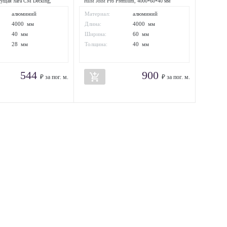
ущая лага CM Decking,
Hilst Joist Pro Premium, 4000*60*40 мм
алюминий
Материал:
алюминий
4000 мм
Длина:
4000 мм
40 мм
Ширина:
60 мм
28 мм
Толщина:
40 мм
544
900
add_shopping_cart
₽ за пог. м.
₽ за пог. м.