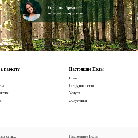
Екатерина Гармаш
менеджер по продажам
а паркету
Настоящие Полы
О нас
тка
Сотрудничество
рытия
Услуги
а
Документы
ых сетях:
Настоящие Полы