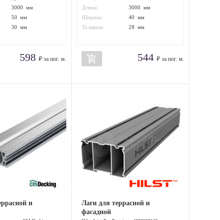
полимерный
3000 мм
Длина:
3000 мм
композит
50 мм
Ширина:
40 мм
30 мм
Толщина:
28 мм
598
544
add_shopping_cart
₽ за пог. м.
₽ за пог. м.
еррасной и
Лаги для террасной и
фасадной