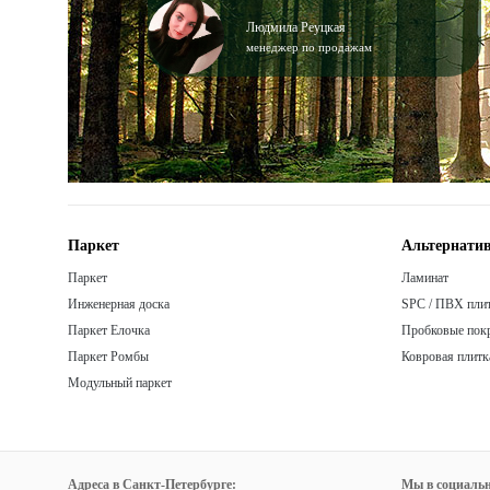
Людмила Реуцкая
менеджер по продажам
Паркет
Альтернатив
Паркет
Ламинат
Инженерная доска
SPC / ПВХ пли
Паркет Елочка
Пробковые пок
Паркет Ромбы
Ковровая плитк
Модульный паркет
Адреса в Санкт-Петербурге:
Мы в социальн