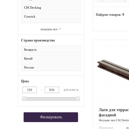
CM Decking
Найдено товаров:
9
Coswick
Dekart
показать все
expand_more
EuroDeck
Страна производства
EuroWood
Беларусь
Harvex
Китай
Terrapol
Россия
VanDek
Цена
-
руб за пог. м.
Лаги для террас
фасадной
Фильтровать
Несущая лага CM Deckin
мм
Материал:
п