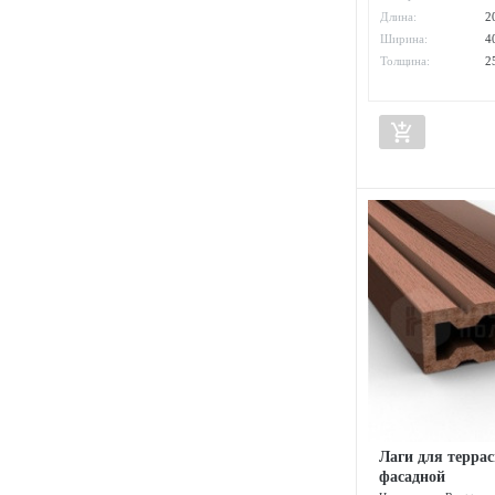
Длина:
2
Ширина:
4
Толщина:
2
add_shopping_cart
Лаги для террас
фасадной