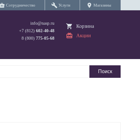
iness_center
build
location_on
Сотрудничество
Услуги
Магазины
info@nasp.ru
Корзина
+7 (812)
602-40-48
Акции
8 (800)
775-05-68