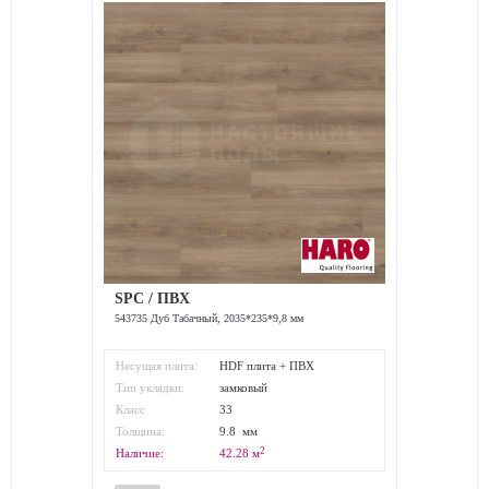
SPC / ПВХ
543735 Дуб Табачный, 2035*235*9,8 мм
Несущая плита:
HDF плита + ПВХ
Тип укладки:
замковый
Класс
33
износостойкости:
Толщина:
9.8 мм
2
Наличие:
42.28
м