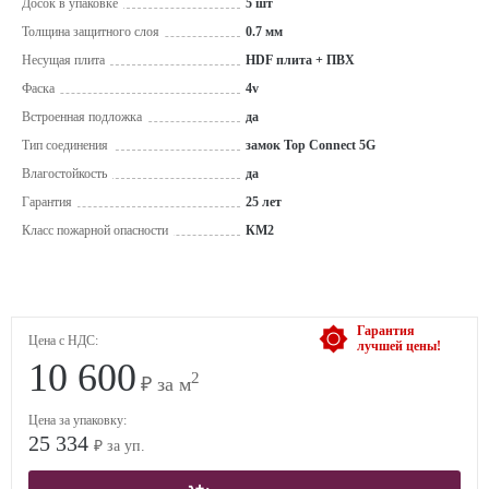
Досок в упаковке
5 шт
Толщина защитного слоя
0.7 мм
Несущая плита
HDF плита + ПВХ
Фаска
4v
Встроенная подложка
да
Тип соединения
замок Top Connect 5G
Влагостойкость
да
Гарантия
25 лет
Класс пожарной опасности
КМ2
Гарантия
Цена с НДС:
лучшей цены!
10 600
2
₽ за м
Цена за упаковку:
25 334
₽ за уп.