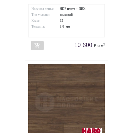
Несущая плита:
HDF плита + ПВХ
Тип укладки:
замковый
Класс
33
износостойкости:
Толщина:
9.8 мм
10 600
add_shopping_cart
2
₽ за м