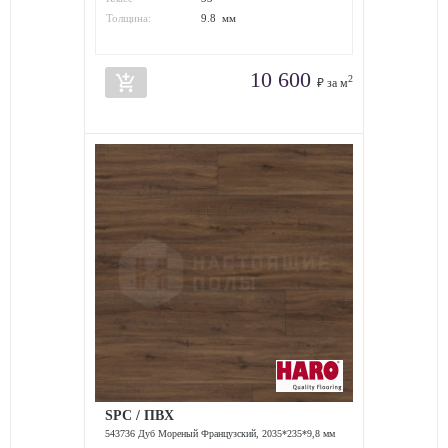
износостойкости:
Толщина:
9.8 мм
10 600
add_shopping_cart
2
₽ за м
SPC / ПВХ
543736 Дуб Мореный Французский, 2035*235*9,8 мм