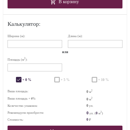
В корзину
Калькулятор:
Ширина (м):
Длина (м):
или
2
Площадь (м
):
+ 0 %
+ 5 %
+ 10 %
2
Ваша площадь:
0
м
Ваша площадь +
%:
2
0
0
м
0
Количество упаковок:
уп.
2
0
Рекомендуем приобрести:
0
уп. (
м
)
0
Стоимость:
₽