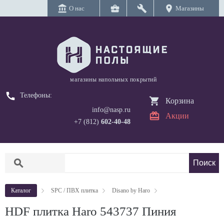
account_balance
business_center
build
location_on
О нас
Магазины
магазины напольных покрытий
call
Телефоны:
Корзина
info@nasp.ru
Акции
+7 (812)
602-40-48
search
Каталог
SPC / ПВХ плитка
Disano by Haro
HDF плитка Haro 543737 Пиния