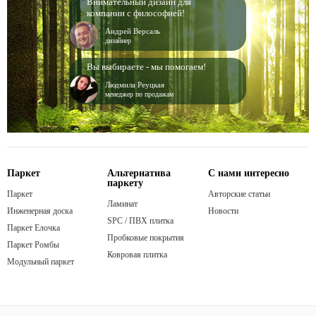
Внимательный дизайн для
компании с философией!
Андрей Версаль
дизайнер
Вы выбираете - мы помогаем!
Людмила Реуцкая
менеджер по продажам
Паркет
Альтернатива
С нами интересно
паркету
Паркет
Авторские статьи
Ламинат
Инженерная доска
Новости
SPC / ПВХ плитка
Паркет Елочка
Пробковые покрытия
Паркет Ромбы
Ковровая плитка
Модульный паркет