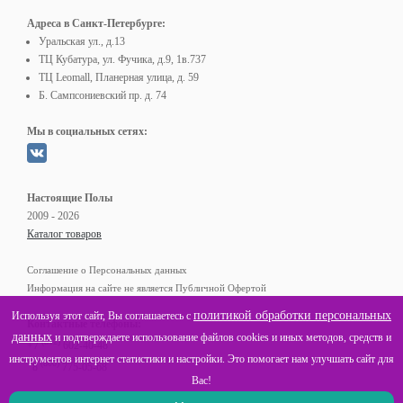
Адреса в Санкт-Петербурге:
Уральская ул., д.13
ТЦ Кубатура, ул. Фучика, д.9, 1в.737
ТЦ Leomall, Планерная улица, д. 59
Б. Сампсониевский пр. д. 74
Мы в социальных сетях:
Настоящие Полы
2009 - 2026
Каталог товаров
Соглашение о Персональных данных
Информация на сайте не является Публичной Офертой
политикой обработки персональных
Используя этот сайт, Вы соглашаетесь с
Контактные телефоны:
данных
и подтверждаете использование файлов cookies и иных методов, средств и
(812)
+7
602-40-48
инструментов интернет статистики и настройки. Это помогает нам улучшать сайт для
(800)
8
775-05-68
Вас!