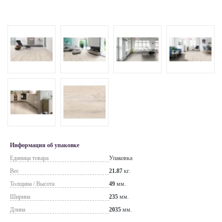
Информация об упаковке
Единица товара
Упаковка
Вес
21.87
кг.
Толщина / Высота
49
мм.
Ширина
235
мм.
Длина
2035
мм.