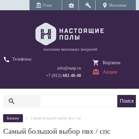
account_balance
business_center
build
location_on
О нас
Магазины
магазины напольных покрытий
call
Телефоны:
Корзина
info@nasp.ru
Акции
+7 (812)
602-40-48
search
Каталог
Самый большой выбор пвх / спс
Самый большой выбор пвх / спс