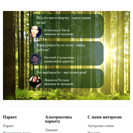
Все по-настоящему - как и наши
полы!
Александра Бауэр
менеджер по продажам
Ваша радость от пола - наша
работа!
Евгений Сидоренков
коммерческий директор
Вы выбираете - мы помогаем!
Людмила Реуцкая
менеджер по продажам
Паркет
Альтернатива
С нами интересно
паркету
Паркет
Авторские статьи
Ламинат