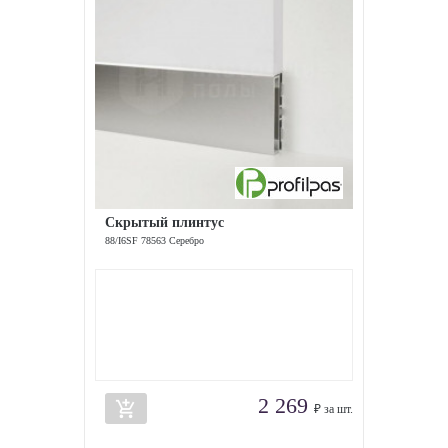
Скрытый плинтус
88/I6SF 78563 Серебро
2 269
add_shopping_cart
₽ за шт.