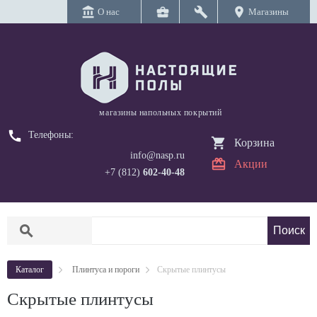
account_balance
business_center
build
location_on
О нас
Магазины
магазины напольных покрытий
call
Телефоны:
Корзина
info@nasp.ru
Акции
+7 (812)
602-40-48
search
Каталог
Плинтуса и пороги
Скрытые плинтусы
Скрытые плинтусы