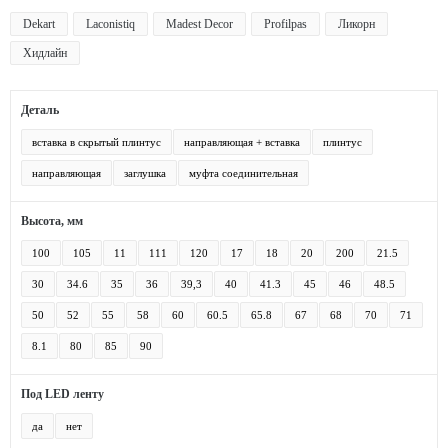
Dekart
Laconistiq
Madest Decor
Profilpas
Ликорн
Хидлайн
Деталь
вставка в скрытый плинтус
направляющая + вставка
плинтус
направляющая
заглушка
муфта соединительная
Высота, мм
100
105
11
111
120
17
18
20
200
21.5
30
34.6
35
36
39,3
40
41.3
45
46
48.5
50
52
55
58
60
60.5
65.8
67
68
70
71
8.1
80
85
90
Под LED ленту
да
нет