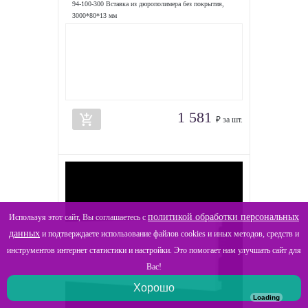
94-100-300 Вставка из дюрополимера без покрытия,
3000*80*13 мм
1 581
add_shopping_cart
₽ за шт.
политикой обработки персональных
Используя этот сайт, Вы соглашаетесь с
данных
и подтверждаете использование файлов cookies и иных методов, средств и
инструментов интернет статистики и настройки. Это помогает нам улучшать сайт для
Вас!
Хорошо
Loading