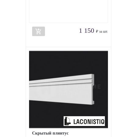
1 150
add_shopping_cart
₽ за шт.
Скрытый плинтус