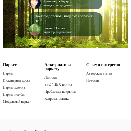
Александра Бауэр
менеджер по продажам
Болеем деревом, надеемся заразить
вас!
Евгений Сашин
директор по развитию
Паркет
Альтернатива
С нами интересно
паркету
Паркет
Авторские статьи
Ламинат
Инженерная доска
Новости
SPC / ПВХ плитка
Паркет Елочка
Пробковые покрытия
Паркет Ромбы
Ковровая плитка
Модульный паркет