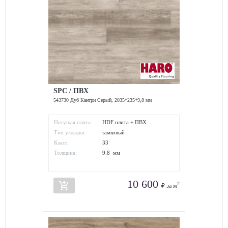
SPC / ПВХ
543730 Дуб Кантри Серый, 2035*235*9,8 мм
Несущая плита:
HDF плита + ПВХ
Тип укладки:
замковый
Класс
33
износостойкости:
Толщина:
9.8 мм
10 600
add_shopping_cart
2
₽ за м