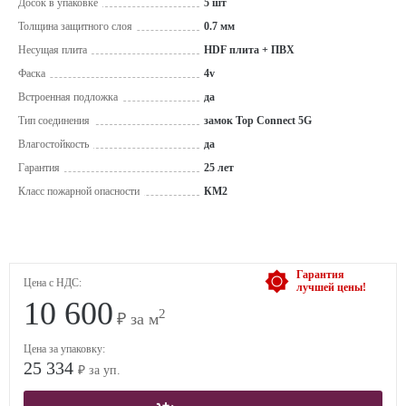
Досок в упаковке
5 шт
Толщина защитного слоя
0.7 мм
Несущая плита
HDF плита + ПВХ
Фаска
4v
Встроенная подложка
да
Тип соединения
замок Top Connect 5G
Влагостойкость
да
Гарантия
25 лет
Класс пожарной опасности
КМ2
Гарантия
Цена с НДС:
лучшей цены!
10 600
2
₽ за м
Цена за упаковку:
25 334
₽ за уп.