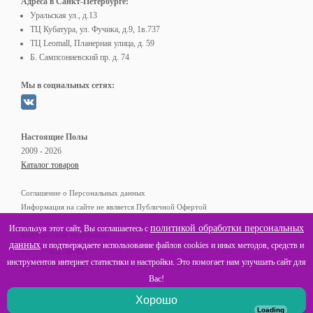
Адреса в Санкт-Петербурге:
Уральская ул., д.13
ТЦ Кубатура, ул. Фучика, д.9, 1в.737
ТЦ Leomall, Планерная улица, д. 59
Б. Сампсониевский пр. д. 74
Мы в социальных сетях:
Настоящие Полы
2009 - 2026
Каталог товаров
Соглашение о Персональных данных
Информация на сайте не является Публичной Офертой
политикой обработки персональных
Используя этот сайт, Вы соглашаетесь с
Контактные телефоны:
данных
и подтверждаете использование файлов cookies и иных методов, средств и
(812)
+7
602-40-48
инструментов интернет статистики и настройки. Это помогает нам улучшать сайт для
(800)
8
775-05-68
Вас!
Хорошо
Loading