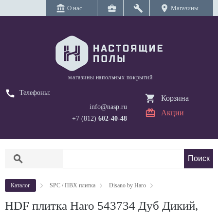
account_balance
business_center
build
location_on
О нас
Магазины
магазины напольных покрытий
call
Телефоны:
Корзина
info@nasp.ru
Акции
+7 (812)
602-40-48
search
Каталог
SPC / ПВХ плитка
Disano by Haro
HDF плитка Haro 543734 Дуб Дикий,