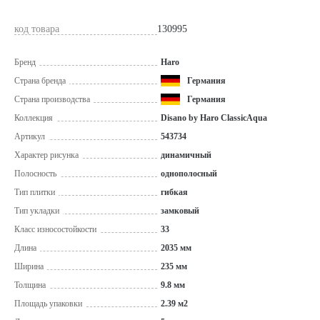
код товара
130995
Бренд
Haro
Страна бренда
Германия
Страна производства
Германия
Коллекция
Disano by Haro ClassicAqua
Артикул
543734
Характер рисунка
динамичный
Полосность
однополосный
Тип плитки
гибкая
Тип укладки
замковый
Класс износостойкости
33
Длина
2035 мм
Ширина
235 мм
Толщина
9.8 мм
Площадь упаковки
2.39 м2