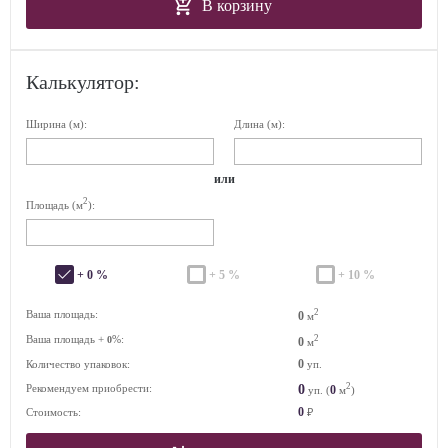
В корзину
Калькулятор:
Ширина (м):
Длина (м):
или
2
Площадь (м
):
+ 0 %
+ 5 %
+ 10 %
2
Ваша площадь:
0
м
Ваша площадь +
%:
2
0
0
м
0
Количество упаковок:
уп.
2
0
Рекомендуем приобрести:
0
уп. (
м
)
0
Стоимость:
₽