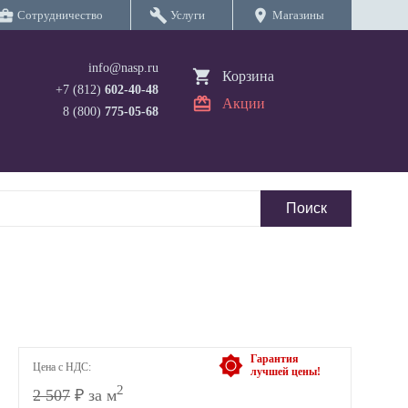
iness_center
build
location_on
Сотрудничество
Услуги
Магазины
info@nasp.ru
Корзина
+7 (812)
602-40-48
Акции
8 (800)
775-05-68
Гарантия
Цена с НДС:
лучшей цены!
2
2 507
₽ за м