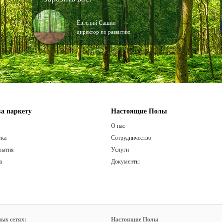
Евгений Сашин
директор по развитию
а паркету
Настоящие Полы
О нас
тка
Сотрудничество
рытия
Услуги
а
Документы
ых сетях:
Настоящие Полы