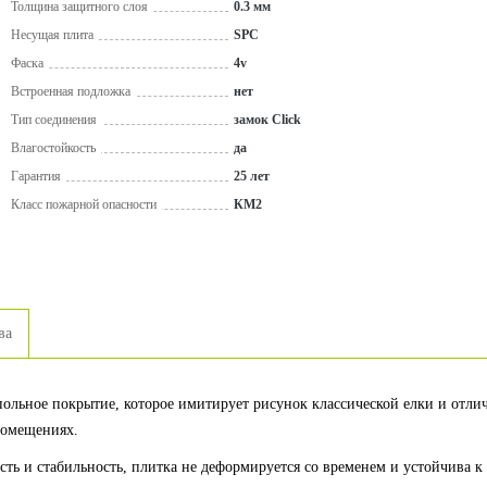
Толщина защитного слоя
0.3 мм
Несущая плита
SPC
Фаска
4v
Встроенная подложка
нет
Тип соединения
замок Click
Влагостойкость
да
Гарантия
25 лет
Класс пожарной опасности
КМ2
ва
польное покрытие, которое имитирует рисунок классической елки и отли
помещениях.
ть и стабильность, плитка не деформируется со временем и устойчива к