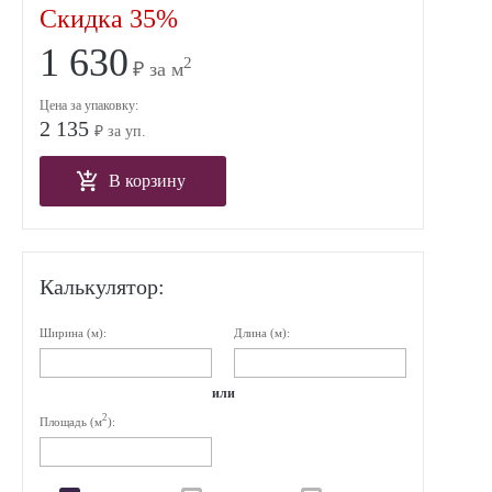
Скидка 35%
1 630
2
₽ за м
Цена за упаковку:
2 135
₽ за уп.
В корзину
Калькулятор:
Ширина (м):
Длина (м):
или
2
Площадь (м
):