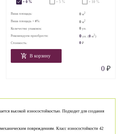
+ 0 %
+ 5 %
+ 10 %
2
Ваша площадь:
0
м
Ваша площадь +
%:
2
0
0
м
0
Количество упаковок:
уп.
2
0
Рекомендуем приобрести:
0
уп. (
м
)
0
Стоимость:
₽
В корзину
₽
0
чается высокой износостойкостью. Подходит для создания
 механическим повреждениям. Класс износостойкости 42