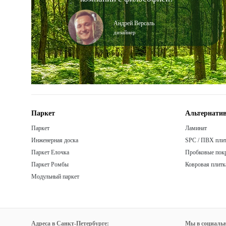
Андрей Версаль
дизайнер
Паркет
Альтернатив
Паркет
Ламинат
Инженерная доска
SPC / ПВХ пли
Паркет Елочка
Пробковые пок
Паркет Ромбы
Ковровая плитк
Модульный паркет
Адреса в Санкт-Петербурге:
Мы в социальн