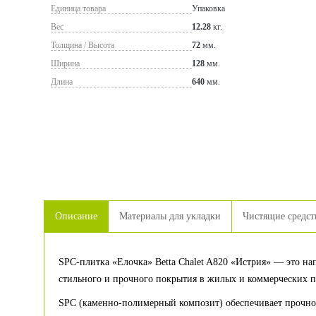
Единица товара
Упаковка
Вес
12.28
кг.
Толщина / Высота
72
мм.
Ширина
128
мм.
Длина
640
мм.
Описание
Материалы для укладки
Чистящие средст
SPC-плитка «Елочка» Betta Chalet A820 «Истрия» — это на
стильного и прочного покрытия в жилых и коммерческих 
SPC (каменно-полимерный композит) обеспечивает прочнос