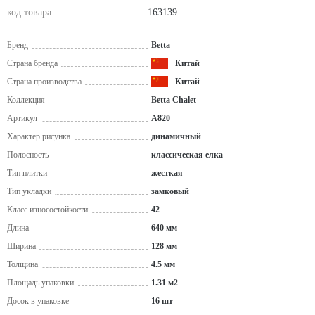
код товара
163139
Бренд
Betta
Страна бренда
Китай
Страна производства
Китай
Коллекция
Betta Chalet
Артикул
A820
Характер рисунка
динамичный
Полосность
классическая елка
Тип плитки
жесткая
Тип укладки
замковый
Класс износостойкости
42
Длина
640 мм
Ширина
128 мм
Толщина
4.5 мм
Площадь упаковки
1.31 м2
Досок в упаковке
16 шт