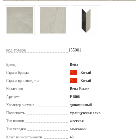
код товара
155001
Бренд
Betta
Страна бренда
Китай
Страна производства
Китай
Коллекция
Betta Estate
Артикул
E1806
Характер рисунка
динамичный
Полосность
французская елка
Тип плитки
жесткая
Тип укладки
замковый
Класс износостойкости
43