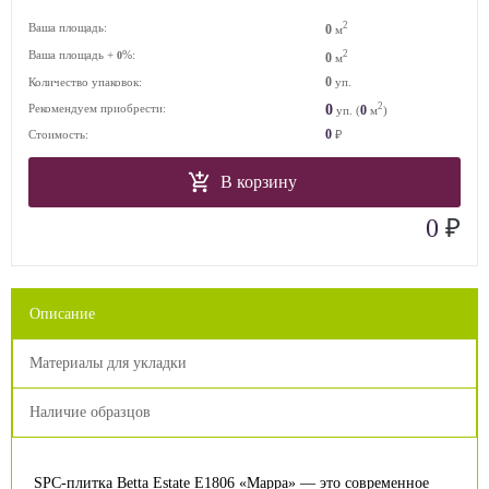
2
Ваша площадь:
0
м
Ваша площадь +
%:
2
0
0
м
0
Количество упаковок:
уп.
2
0
Рекомендуем приобрести:
0
уп. (
м
)
0
Стоимость:
₽
В корзину
₽
0
Описание
Материалы для укладки
Наличие образцов
SPC-плитка Betta Estate E1806 «Марра» — это современное