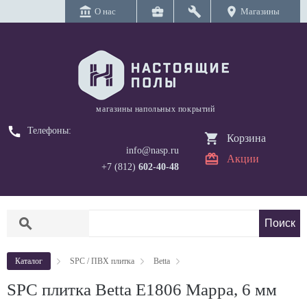
account_balance
business_center
build
location_on
О нас
Магазины
магазины напольных покрытий
call
Телефоны:
Корзина
info@nasp.ru
Акции
+7 (812)
602-40-48
search
Каталог
SPC / ПВХ плитка
Betta
SPC плитка Betta E1806 Марра, 6 мм