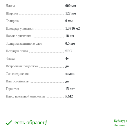
Длина
600 мм
Ширина
127 мм
Толщина
6 мм
Площадь упаковки
1.3716 м2
Досок в упаковке
18 шт
Толщина защитного слоя
0.5 мм
Несущая плита
SPC
Фаска
4v
Встроенная подложка
да
Тип соединения
замок
Влагостойкость
да
Гарантия
15 лет
Класс пожарной опасности
КМ2
есть образец!
Кубатура
Леомол