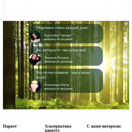
Открывать новое каждый день!
Екатерина Гармаш
менеджер по продажам
Вы выбираете - мы помогаем!
Людмила Реуцкая
менеджер по продажам
Все по-настоящему - как и наши
полы!
Александра Бауэр
менеджер по продажам
Паркет
Альтернатива
С нами интересно
паркету