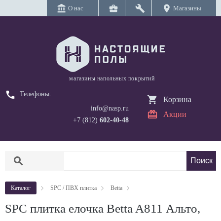
account_balance
business_center
build
location_on
О нас
Магазины
магазины напольных покрытий
call
Телефоны:
Корзина
info@nasp.ru
Акции
+7 (812)
602-40-48
search
Каталог
SPC / ПВХ плитка
Betta
SPC плитка елочка Betta A811 Альто,