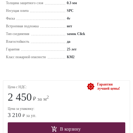
Толщина защитного слоя
0.3 мм
Несущая плита
SPC
Фаска
4v
Встроенная подложка
нет
Тип соединения
замок Click
Влагостойкость
да
Гарантия
25 лет
Класс пожарной опасности
КМ2
Гарантия
Цена с НДС:
лучшей цены!
2 450
2
₽ за м
Цена за упаковку:
3 210
₽ за уп.
В корзину