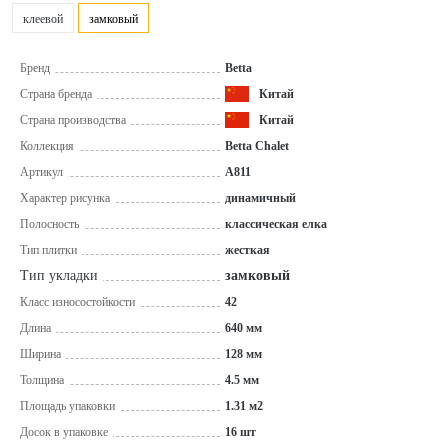
клеевой
замковый
Бренд
Betta
Страна бренда
Китай
Страна производства
Китай
Коллекция
Betta Chalet
Артикул
A811
Характер рисунка
динамичный
Полосность
классическая елка
Тип плитки
жесткая
Тип укладки
замковый
Класс износостойкости
42
Длина
640 мм
Ширина
128 мм
Толщина
4.5 мм
Площадь упаковки
1.31 м2
Досок в упаковке
16 шт