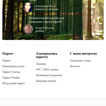
Александра Бауэр
менеджер по продажам
Внимательный дизайн для
компании с философией!
Андрей Версаль
дизайнер
Паркет
Альтернатива
С нами интересно
паркету
Паркет
Авторские статьи
Ламинат
Инженерная доска
Новости
SPC / ПВХ плитка
Паркет Елочка
Пробковые покрытия
Паркет Ромбы
Ковровая плитка
Модульный паркет