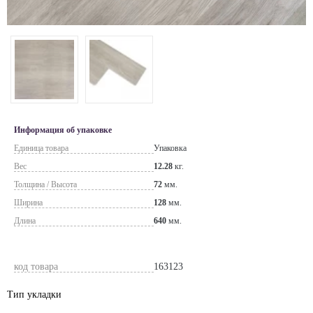
Информация об упаковке
Единица товара
Упаковка
Вес
12.28
кг.
Толщина / Высота
72
мм.
Ширина
128
мм.
Длина
640
мм.
код товара
163123
Тип укладки