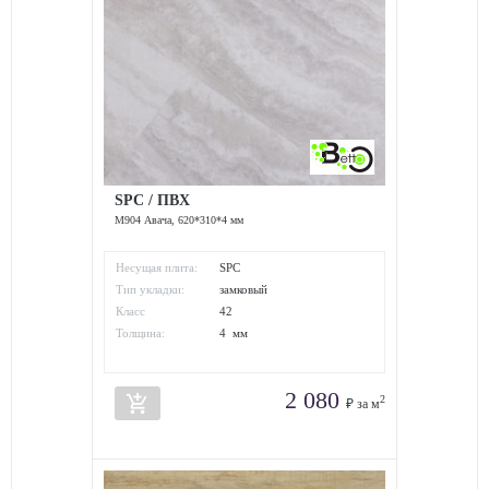
SPC / ПВХ
M904 Авача, 620*310*4 мм
Несущая плита:
SPC
Тип укладки:
замковый
Класс
42
износостойкости:
Толщина:
4 мм
2 080
add_shopping_cart
2
₽ за м