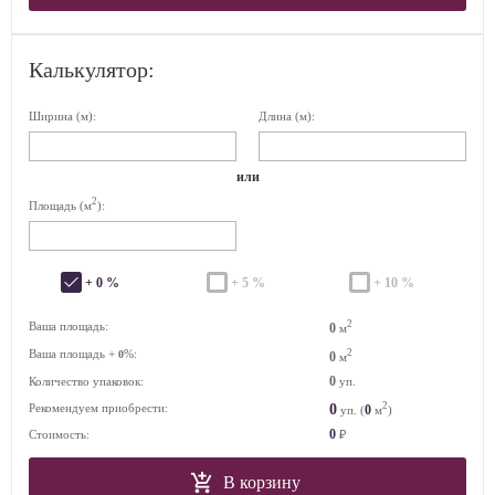
Калькулятор:
Ширина (м):
Длина (м):
или
2
Площадь (м
):
+ 0 %
+ 5 %
+ 10 %
2
Ваша площадь:
0
м
Ваша площадь +
%:
2
0
0
м
0
Количество упаковок:
уп.
2
0
Рекомендуем приобрести:
0
уп. (
м
)
0
Стоимость:
₽
В корзину