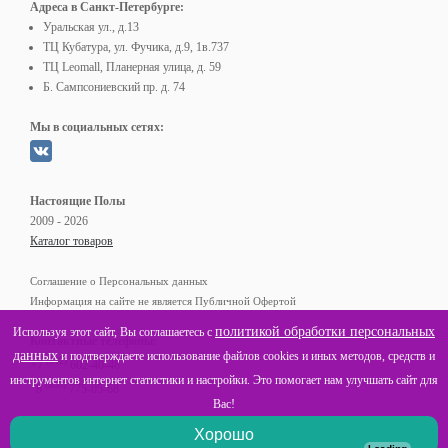
Адреса в Санкт-Петербурге:
Уральская ул., д.13
ТЦ Кубатура, ул. Фучика, д.9, 1в.737
ТЦ Leomall, Планерная улица, д. 59
Б. Сампсониевский пр. д. 74
Мы в социальных сетях:
Настоящие Полы
2009 - 2026
Каталог товаров
Соглашение о Персональных данных
Информация на сайте не является Публичной Офертой
политикой обработки персональных
Используя этот сайт, Вы соглашаетесь с
Контактные телефоны:
данных
и подтверждаете использование файлов cookies и иных методов, средств и
(812)
+7
602-40-48
инструментов интернет статистики и настройки. Это помогает нам улучшать сайт для
(800)
8
775-05-68
Вас!
Хорошо