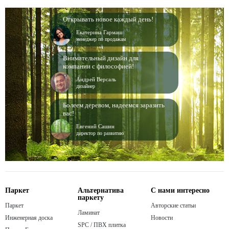
Открывать новое каждый день!
Екатерина Гармаш
менеджер по продажам
Внимательный дизайн для
компании с философией!
Андрей Версаль
дизайнер
Болеем деревом, надеемся заразить
вас!
Евгений Сашин
директор по развитию
Паркет
Альтернатива
С нами интересно
паркету
Паркет
Авторские статьи
Ламинат
Инженерная доска
Новости
SPC / ПВХ плитка