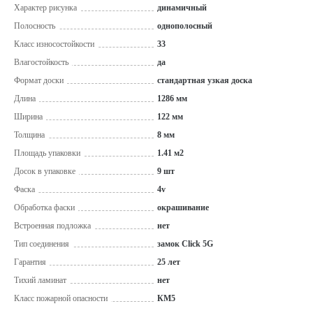
Характер рисунка
динамичный
Полосность
однополосный
Класс износостойкости
33
Влагостойкость
да
Формат доски
стандартная узкая доска
Длина
1286 мм
Ширина
122 мм
Толщина
8 мм
Площадь упаковки
1.41 м2
Досок в упаковке
9 шт
Фаска
4v
Обработка фаски
окрашивание
Встроенная подложка
нет
Тип соединения
замок Click 5G
Гарантия
25 лет
Тихий ламинат
нет
Класс пожарной опасности
КМ5