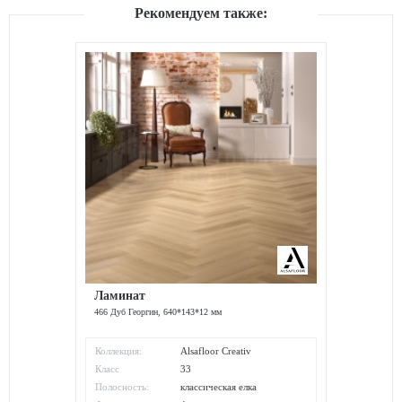
Рекомендуем также:
Ламинат
466 Дуб Георгин, 640*143*12 мм
Коллекция:
Alsafloor Creativ
Класс
33
износостойкости:
Полосность:
классическая елка