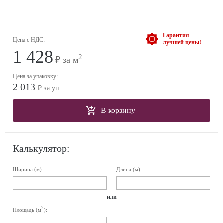
Гарантия
Цена с НДС:
лучшей цены!
1 428
2
₽ за м
Цена за упаковку:
2 013
₽ за уп.
В корзину
Калькулятор:
Ширина (м):
Длина (м):
или
2
Площадь (м
):