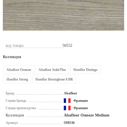
код товара
50552
Коллекция
Alsafloor Osmoze
Alsafloor Solid Plus
Homflor Distingo
Homflor Strong
Homflor Herringbone 8 BR
Бренд
Alsafloor
Страна бренда
Франция
Страна производства
Франция
Коллекция
Alsafloor Osmoze Medium
Артикул
OM536