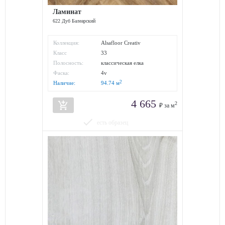
Ламинат
622 Дуб Балеарский
Коллекция:
Alsafloor Creativ
Класс
33
износостойкости:
Полосность:
классическая елка
Фаска:
4v
2
Наличие:
94.74
м
4 665
add_shopping_cart
2
₽ за м
done
есть образец