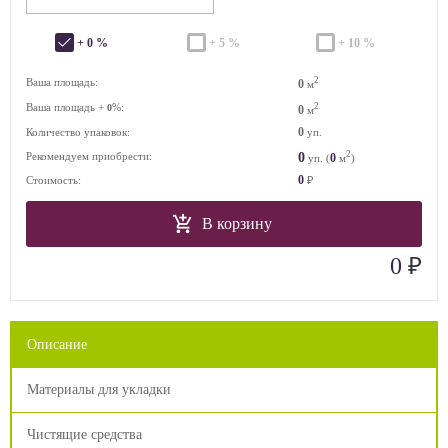
+ 0 %
+ 5 %
+ 10 %
2
Ваша площадь:
0
м
Ваша площадь +
%:
2
0
0
м
0
Количество упаковок:
уп.
2
0
Рекомендуем приобрести:
0
уп. (
м
)
0
Стоимость:
₽
В корзину
₽
0
Описание
Материалы для укладки
Чистящие средства