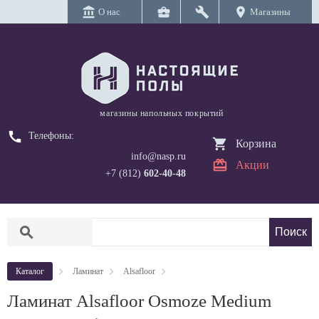
account_balance
business_center
build
location_on
О нас
Магазины
магазины напольных покрытий
call
Телефоны:
Корзина
info@nasp.ru
Акции
+7 (812)
602-40-48
search
Каталог
Ламинат
Alsafloor
Ламинат Alsafloor Osmoze Medium