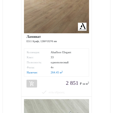
Ламинат
E511 Крафт, 1286*192*8 мм
Коллекция:
Alsafloor Elegant
Класс
33
износостойкости:
Полосность:
однополосный
Фаска:
4v
2
Наличие:
264.45
м
2 851
add_shopping_cart
2
₽ за м
done
есть образец