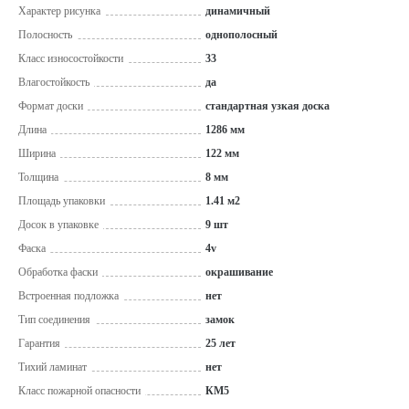
Характер рисунка
динамичный
Полосность
однополосный
Класс износостойкости
33
Влагостойкость
да
Формат доски
стандартная узкая доска
Длина
1286 мм
Ширина
122 мм
Толщина
8 мм
Площадь упаковки
1.41 м2
Досок в упаковке
9 шт
Фаска
4v
Обработка фаски
окрашивание
Встроенная подложка
нет
Тип соединения
замок
Гарантия
25 лет
Тихий ламинат
нет
Класс пожарной опасности
КМ5