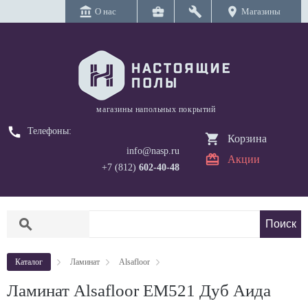
account_balance
business_center
build
location_on
О нас
Магазины
магазины напольных покрытий
call
Телефоны:
Корзина
info@nasp.ru
Акции
+7 (812)
602-40-48
search
Каталог
Ламинат
Alsafloor
Ламинат Alsafloor EM521 Дуб Аида