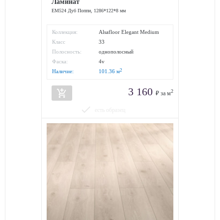
Ламинат
EM524 Дуб Поппи, 1286*122*8 мм
Коллекция:
Alsafloor Elegant Medium
Класс
33
износостойкости:
Полосность:
однополосный
Фаска:
4v
2
Наличие:
101.36
м
3 160
add_shopping_cart
2
₽ за м
done
есть образец