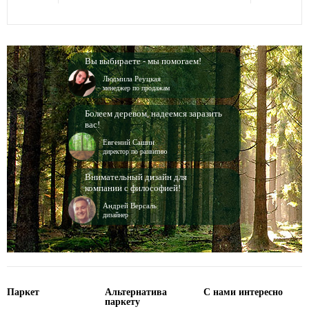
Вы выбираете - мы помогаем!
Людмила Реуцкая
менеджер по продажам
Болеем деревом, надеемся заразить
вас!
Евгений Сашин
директор по развитию
Внимательный дизайн для
компании с философией!
Андрей Версаль
дизайнер
Паркет
Альтернатива
С нами интересно
паркету