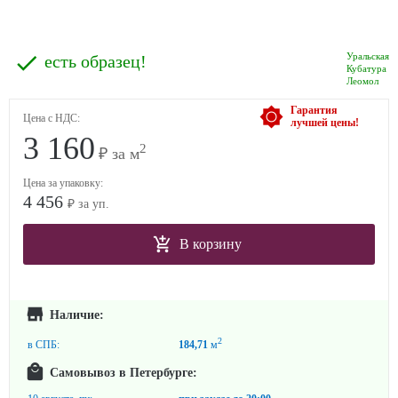
Уральская
есть образец!
Кубатура
Леомол
Гарантия
Цена с НДС:
лучшей цены!
3 160
2
₽ за м
Цена за упаковку:
4 456
₽ за уп.
В корзину
Наличие:
2
в СПБ:
184,71
м
Самовывоз в Петербурге: