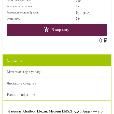
Ваша площадь +
%:
0
0
м
0
Количество упаковок:
уп.
2
0
Рекомендуем приобрести:
0
уп. (
м
)
0
Стоимость:
₽
В корзину
₽
0
Описание
Материалы для укладки
Чистящие средства
Наличие образцов
Ламинат Alsafloor Elegant Medium EM521 «Дуб Аида» — это