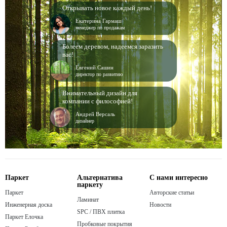
Открывать новое каждый день!
Екатерина Гармаш
менеджер по продажам
Болеем деревом, надеемся заразить
вас!
Евгений Сашин
директор по развитию
Внимательный дизайн для
компании с философией!
Андрей Версаль
дизайнер
Паркет
Альтернатива
С нами интересно
паркету
Паркет
Авторские статьи
Ламинат
Инженерная доска
Новости
SPC / ПВХ плитка
Паркет Елочка
Пробковые покрытия