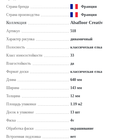
Страна бренда
Франция
Страна производства
Франция
Коллекция
Alsafloor Creativ
Артикул
518
Характер рисунка
динамичный
Полосность
классическая елка
Класс износостойкости
33
Влагостойкость
да
Формат доски
классическая елка
Длина
640 мм
Ширина
143 мм
Толщина
12 мм
Площадь упаковки
1.19 м2
Досок в упаковке
13 шт
Фаска
4v
Обработка фаски
окрашивание
Встроенная подложка
нет