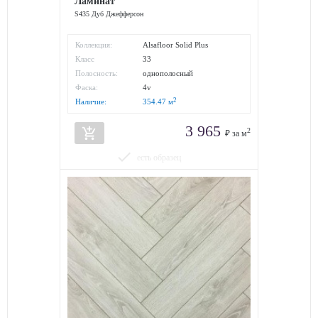
Ламинат
S435 Дуб Джефферсон
Коллекция:
Alsafloor Solid Plus
Класс
33
износостойкости:
Полосность:
однополосный
Фаска:
4v
2
Наличие:
354.47
м
3 965
add_shopping_cart
2
₽ за м
done
есть образец