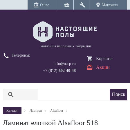
account_balance
business_center
build
location_on
О нас
Магазины
магазины напольных покрытий
call
Телефоны:
Корзина
info@nasp.ru
Акции
+7 (812)
602-40-48
search
Каталог
Ламинат
Alsafloor
Ламинат елочкой Alsafloor 518