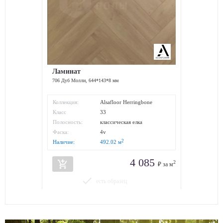
Ламинат
706 Дуб Молли, 644*143*8 мм
Коллекция:
Alsafloor Herringbone
Elegant
Класс
33
износостойкости:
Полосность:
классическая елка
Фаска:
4v
2
Наличие:
492.02
м
4 085
add_shopping_cart
2
₽ за м
done
есть образец