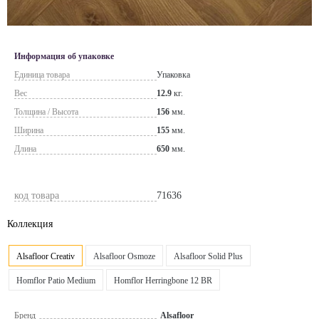
Информация об упаковке
Единица товара
Упаковка
Вес
12.9
кг.
Толщина / Высота
156
мм.
Ширина
155
мм.
Длина
650
мм.
код товара
71636
Коллекция
Alsafloor Creativ
Alsafloor Osmoze
Alsafloor Solid Plus
Homflor Patio Medium
Homflor Herringbone 12 BR
Бренд
Alsafloor