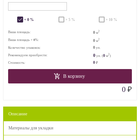
+ 0 %
+ 5 %
+ 10 %
2
Ваша площадь:
0
м
Ваша площадь +
%:
2
0
0
м
0
Количество упаковок:
уп.
2
0
Рекомендуем приобрести:
0
уп. (
м
)
0
Стоимость:
₽
В корзину
₽
0
Описание
Материалы для укладки