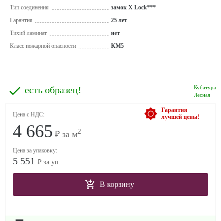
Тип соединения
замок X Lock***
Гарантия
25 лет
Тихий ламинат
нет
Класс пожарной опасности
КМ5
есть образец!
Кубатура
Лесная
Гарантия
Цена с НДС:
лучшей цены!
4 665
2
₽ за м
Цена за упаковку:
5 551
₽ за уп.
В корзину