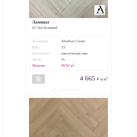
Ламинат
627 Дуб Полярный
Коллекция:
Alsafloor Creativ
Класс
33
износостойкости:
Полосность:
классическая елка
Фаска:
4v
2
Наличие:
80.92
м
4 665
add_shopping_cart
2
₽ за м
done
есть образец