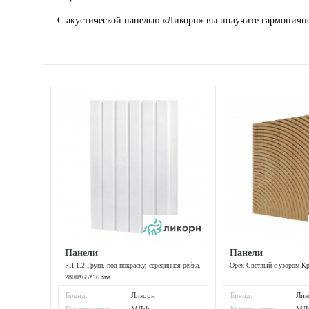
С акустической панелью «Ликорн» вы получите гармоничное
Панели
Панели
РП-1.2 Грунт, под покраску, серединная рейка,
Орех Светлый с узором К
2800*65*16 мм
Бренд:
Ликорн
Бренд:
Лик