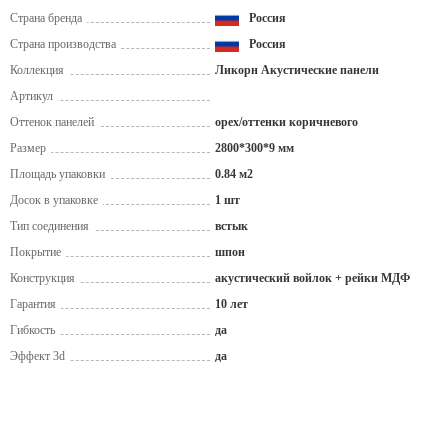
Страна бренда
Россия
Страна производства
Россия
Коллекция
Ликорн Акустические панели
Артикул
Оттенок панелей
орех/оттенки коричневого
Размер
2800*300*9 мм
Площадь упаковки
0.84 м2
Досок в упаковке
1 шт
Тип соединения
встык
Покрытие
шпон
Конструкция
акустический войлок + рейки МДФ
Гарантия
10 лет
Гибкость
да
Эффект 3d
да