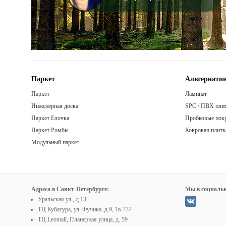
Паркет
Альтернатив
Паркет
Ламинат
Инженерная доска
SPC / ПВХ пли
Паркет Елочка
Пробковые пок
Паркет Ромбы
Ковровая плитк
Модульный паркет
Адреса в Санкт-Петербурге:
Мы в социальн
Уральская ул., д.13
ТЦ Кубатура, ул. Фучика, д.9, 1в.737
ТЦ Leomall, Планерная улица, д. 59