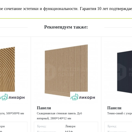
 сочетание эстетики и функциональности. Гарантия 10 лет подтверждае
Рекомендуем также:
Панели
Панели
руги, 500*500*8 мм
Скандинавская стеновая панель Дуб
Темно-синий с узо
янтарный, 2800*140*12 мм
орн
Бренд:
Ликорн
Бренд: