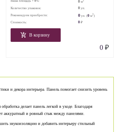
Ваша площадь +
%:
2
0
0
м
0
Количество упаковок:
уп.
2
0
Рекомендуем приобрести:
0
уп. (
м
)
0
Стоимость:
₽
В корзину
₽
0
ики и декора интерьера. Панель помогает снизить уровень
обработка делает панель легкой в уходе. Благодаря
ет аккуратный и ровный стык между панелями.
чшить звукоизоляцию и добавить интерьеру стильный