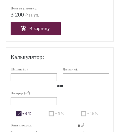
Цена за упаковку:
3 200
₽ за уп.
В корзину
Калькулятор:
Ширина (м):
Длина (м):
или
2
Площадь (м
):
+ 0 %
+ 5 %
+ 10 %
2
Ваша площадь:
0
м