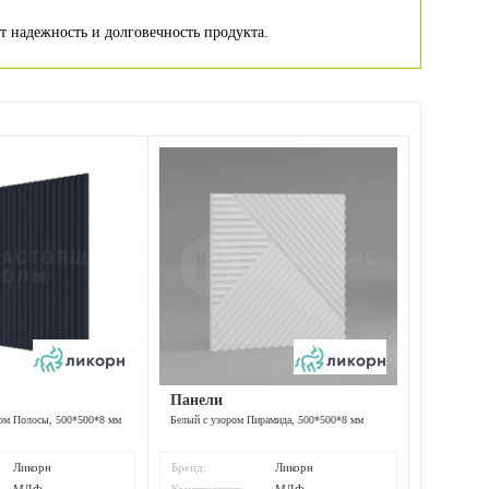
т надежность и долговечность продукта.
Панели
ром Полосы, 500*500*8 мм
Белый с узором Пирамида, 500*500*8 мм
Ликорн
Бренд:
Ликорн