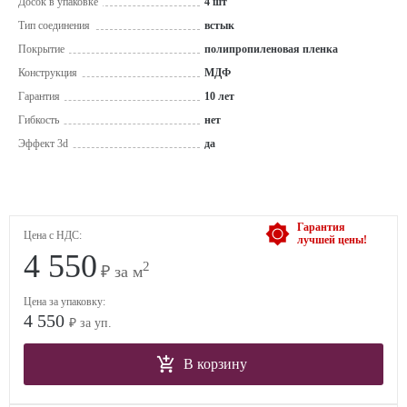
Досок в упаковке
4 шт
Тип соединения
встык
Покрытие
полипропиленовая пленка
Конструкция
МДФ
Гарантия
10 лет
Гибкость
нет
Эффект 3d
да
Гарантия
Цена с НДС:
лучшей цены!
4 550
2
₽ за м
Цена за упаковку:
4 550
₽ за уп.
В корзину