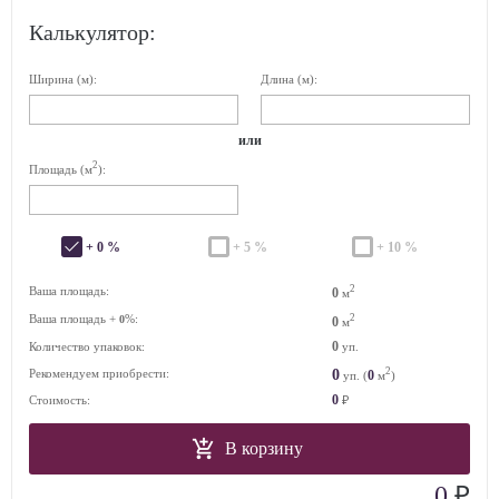
Калькулятор:
Ширина (м):
Длина (м):
или
2
Площадь (м
):
+ 0 %
+ 5 %
+ 10 %
2
Ваша площадь:
0
м
Ваша площадь +
%:
2
0
0
м
0
Количество упаковок:
уп.
2
0
Рекомендуем приобрести:
0
уп. (
м
)
0
Стоимость:
₽
В корзину
₽
0