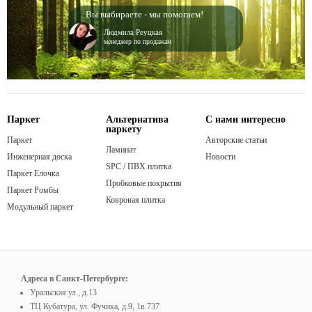
Вы выбираете - мы помогаем!
Людмила Реуцкая
менеджер по продажам
Паркет
Альтернатива
С нами интересно
паркету
Паркет
Авторские статьи
Ламинат
Инженерная доска
Новости
SPC / ПВХ плитка
Паркет Елочка
Пробковые покрытия
Паркет Ромбы
Ковровая плитка
Модульный паркет
Адреса в Санкт-Петербурге:
Уральская ул., д.13
ТЦ Кубатура, ул. Фучика, д.9, 1в.737