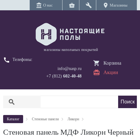
account_balance
business_center
build
location_on
О нас
Магазины
магазины напольных покрытий
call
Телефоны:
Корзина
info@nasp.ru
Акции
+7 (812)
602-40-48
search
Каталог
Стеновые панели
Ликорн
Стеновая панель МДФ Ликорн Черный