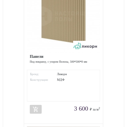
Панели
Под покраску, с узором Полосы, 500*500*8 мм
Бренд:
Ликорн
Конструкция:
МДФ
3 600
add_shopping_cart
2
₽ за м