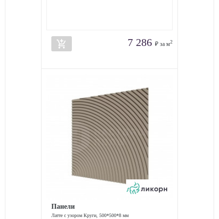
7 286
add_shopping_cart
2
₽ за м
Панели
Латте с узором Круги, 500*500*8 мм