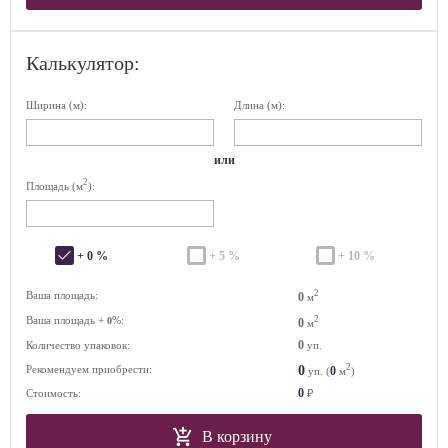
Калькулятор:
Ширина (м):
Длина (м):
или
2
Площадь (м
):
+ 0 %
+ 5 %
+ 10 %
2
Ваша площадь:
0
м
Ваша площадь +
%:
2
0
0
м
0
Количество упаковок:
уп.
2
0
Рекомендуем приобрести:
0
уп. (
м
)
0
Стоимость:
₽
В корзину