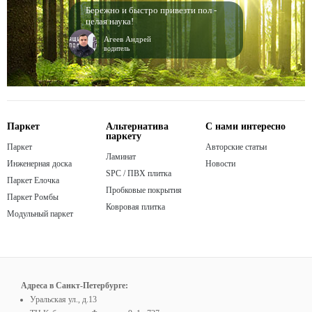
Бережно и быстро привезти пол -
целая наука!
Агеев Андрей
водитель
Паркет
Альтернатива
С нами интересно
паркету
Паркет
Авторские статьи
Ламинат
Инженерная доска
Новости
SPC / ПВХ плитка
Паркет Елочка
Пробковые покрытия
Паркет Ромбы
Ковровая плитка
Модульный паркет
Адреса в Санкт-Петербурге:
Уральская ул., д.13