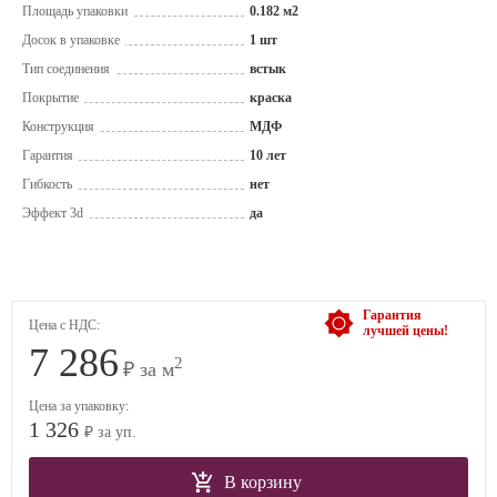
Площадь упаковки
0.182 м2
Досок в упаковке
1 шт
Тип соединения
встык
Покрытие
краска
Конструкция
МДФ
Гарантия
10 лет
Гибкость
нет
Эффект 3d
да
Гарантия
Цена с НДС:
лучшей цены!
7 286
2
₽ за м
Цена за упаковку:
1 326
₽ за уп.
В корзину