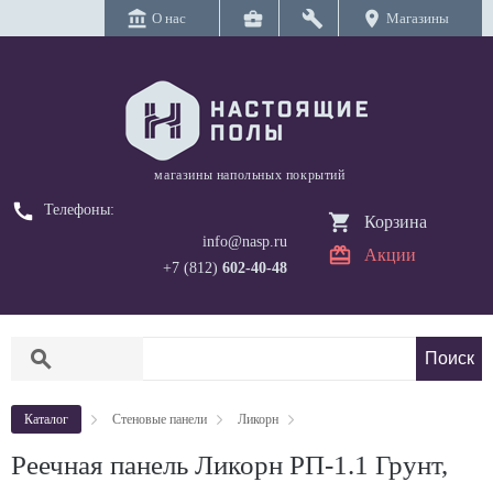
account_balance
business_center
build
location_on
О нас
Магазины
магазины напольных покрытий
call
Телефоны:
Корзина
info@nasp.ru
Акции
+7 (812)
602-40-48
search
Каталог
Стеновые панели
Ликорн
Реечная панель Ликорн РП-1.1 Грунт,