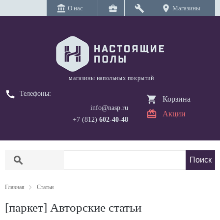
account_balance
business_center
build
location_on
О нас
Магазины
магазины напольных покрытий
call
Телефоны:
Корзина
info@nasp.ru
Акции
+7 (812)
602-40-48
search
Главная
Статьи
[паркет] Авторские статьи