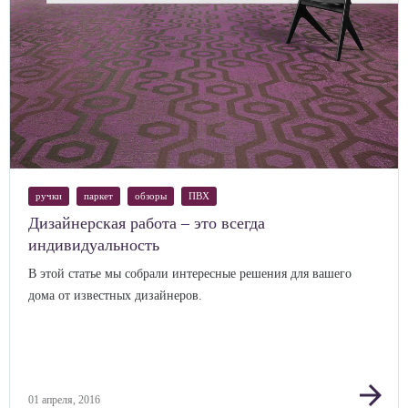
ручки
паркет
обзоры
ПВХ
Дизайнерская работа – это всегда
индивидуальность
В этой статье мы собрали интересные решения для вашего
дома от известных дизайнеров.
arrow_forward
01 апреля, 2016