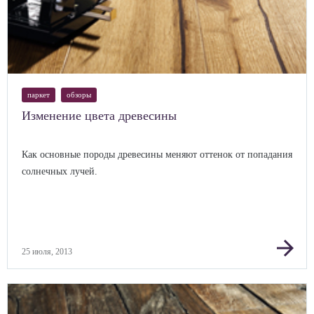
паркет
обзоры
Изменение цвета древесины
Как основные породы древесины меняют оттенок от попадания
солнечных лучей.
arrow_forward
25 июля, 2013