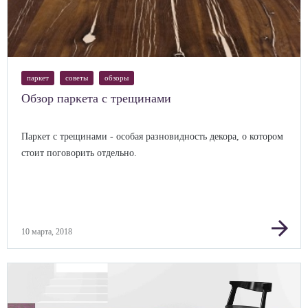
паркет
советы
обзоры
Обзор паркета с трещинами
Паркет с трещинами - особая разновидность декора, о котором
стоит поговорить отдельно.
arrow_forward
10 марта, 2018