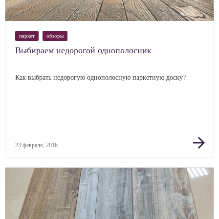
паркет
обзоры
Выбираем недорогой однополосник
Как выбрать недорогую однополосную паркетную доску?
arrow_forward
23 февраля, 2016