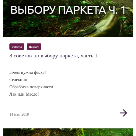
советы
паркет
8 советов по выбору паркета, часть 1
Зачем нужна фаска?
Селекция.
Обработка поверхности.
Лак или Масло?
arrow_forward
14 мая, 2019