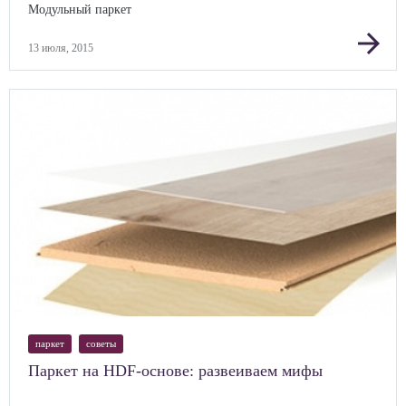
Модульный паркет
Шпонированный паркет
arrow_forward
13 июля, 2015
паркет
советы
Паркет на HDF-основе: развеиваем мифы