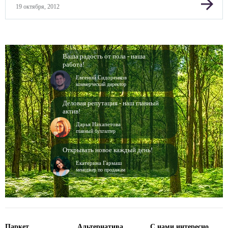
arrow_forward
19 октября, 2012
Ваша радость от пола - наша
работа!
Евгений Сидоренков
коммерческий директор
Деловая репутация - наш главный
актив!
Дарья Нахапетова
главный бухгалтер
Открывать новое каждый день!
Екатерина Гармаш
менеджер по продажам
Паркет
Альтернатива
С нами интересно