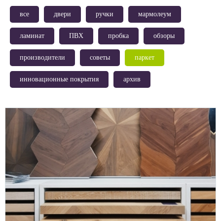
все
двери
ручки
мармолеум
ламинат
ПВХ
пробка
обзоры
производители
советы
паркет
инновационные покрытия
архив