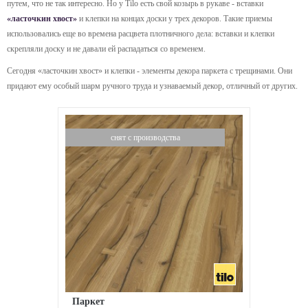
путем, что не так интересно. Но у Tilo есть свой козырь в рукаве - вставки
«ласточкин хвост»
и клепки на концах доски у трех декоров. Такие приемы
использовались еще во времена расцвета плотничного дела: вставки и клепки
скрепляли доску и не давали ей распадаться со временем.
Сегодня «ласточкин хвост» и клепки - элементы декора паркета с трещинами. Они
придают ему особый шарм ручного труда и узнаваемый декор, отличный от других.
снят с производства
Паркет