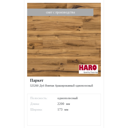
снят с производства
Паркет
525260 Дуб Винтаж брашированный однополосный
Полосность:
однополосный
Длина:
2200 мм
Ширина:
173 мм