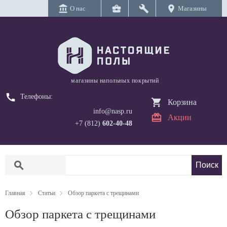
account_balance
business_center
build
location_on
О нас
Магазины
магазины напольных покрытий
call
Телефоны:
Корзина
info@nasp.ru
Акции
+7 (812)
602-40-48
search
Главная
Статьи
Обзор паркета с трещинами
Обзор паркета с трещинами