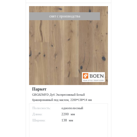
снят с производства
Паркет
GBG8ZMFD Дуб Экспрессивный Белый
брашированный под маслом, 2200*138*14 мм
Полосность:
однополосный
Длина:
2200 мм
Ширина:
138 мм