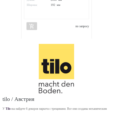
Ширина:
192 мм
add_shopping_cart
по запросу
tilo / Австрия
У
Tilo
вы найдете 6 декоров паркета с трещинами. Все они созданы механическим