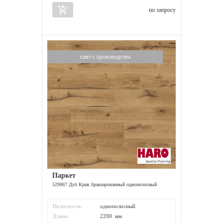
add_shopping_cart
по запросу
снят с производства
Паркет
529067 Дуб Крик брашированный однополосный
Полосность:
однополосный
Длина:
2200 мм