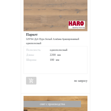
Паркет
529764 Дуб Пуро Белый Алабама брашированный
однополосный
Полосность:
однополосный
Длина:
2200 мм
Ширина:
180 мм
add_shopping_cart
по запросу
снят с производства