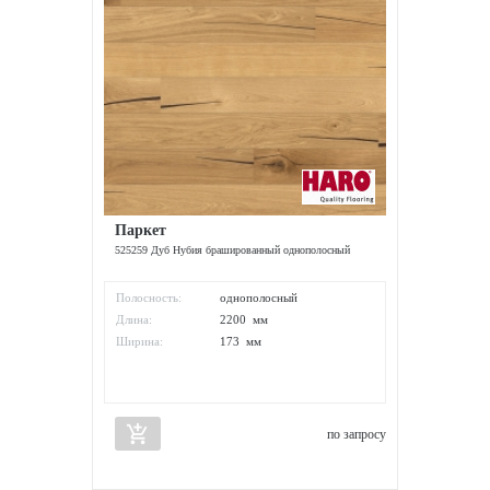
Паркет
525259 Дуб Нубия брашированный однополосный
Полосность:
однополосный
Длина:
2200 мм
Ширина:
173 мм
add_shopping_cart
по запросу