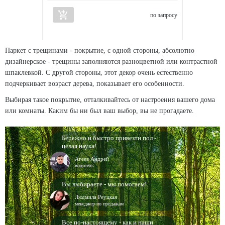
add_shopping_cart
по запросу
Паркет с трещинами - покрытие, с одной стороны, абсолютно
дизайнерское - трещины заполняются разноцветной или контрастной
шпаклевкой. С другой стороны, этот декор очень естественно
подчеркивает возраст дерева, показывает его особенности.
Выбирая такое покрытие, отталкивайтесь от настроения вашего дома
или комнаты. Каким бы ни был ваш выбор, вы не прогадаете.
Бережно и быстро привезти пол -
целая наука!
Агеев Андрей
водитель
Вы выбираете - мы помогаем!
Людмила Реуцкая
менеджер по продажам
Все по-настоящему - как и наши