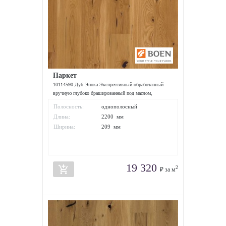
Паркет
10114590 Дуб Эпока Экспрессивный обработанный
вручную глубоко брашированный под маслом,
2200*209*14 мм
Полосность:
однополосный
Длина:
2200 мм
Ширина:
209 мм
19 320
add_shopping_cart
2
₽ за м