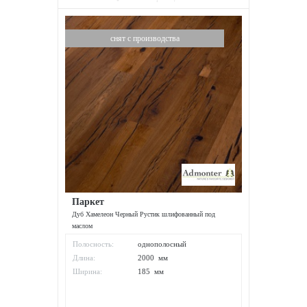
снят с производства
Паркет
Дуб Хамелеон Черный Рустик шлифованный под
маслом
Полосность:
однополосный
Длина:
2000 мм
Ширина:
185 мм