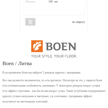
Ширина:
180 мм
add_shopping_cart
по запросу
Boen / Литва
В ассортименте Боен вы найдете 5 декоров паркета с трещинами.
Все они делаются механически, то есть вручную. Несмотря на это, у паркета Боен
есть отличительная особенность, изюминка. У некоторых декоров вокруг сучков
есть эффект строгания - как бы волна вокруг сучка. Такие углубления подчеркивают
красоту сучков визуально и тактильно, а в сочетании с трещинами эффект
получается по-настоящему классный.