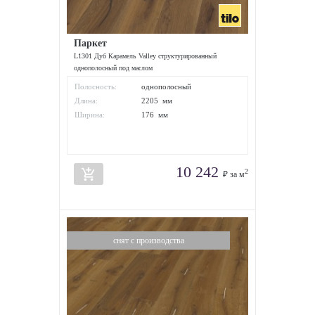
Паркет
L1301 Дуб Карамель Valley структурированный
однополосный под маслом
Полосность:
однополосный
Длина:
2205 мм
Ширина:
176 мм
10 242
add_shopping_cart
2
₽ за м
снят с производства