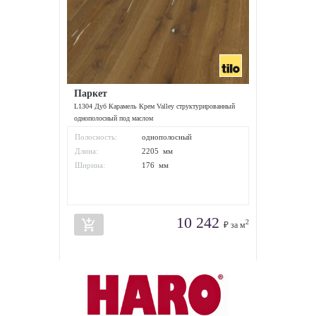
Паркет
L1304 Дуб Карамель Крем Valley структурированный
однополосный под маслом
Полосность:
однополосный
Длина:
2205 мм
Ширина:
176 мм
10 242
add_shopping_cart
2
₽ за м