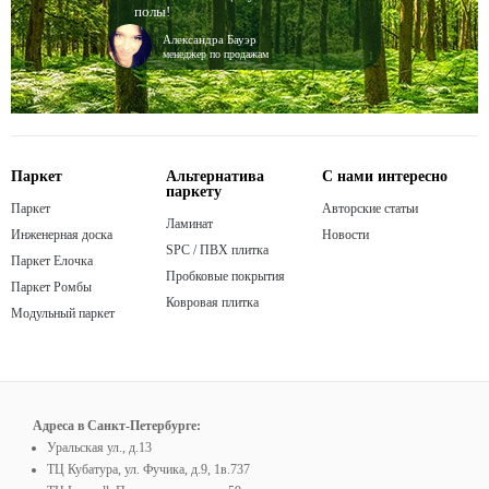
полы!
Александра Бауэр
менеджер по продажам
Паркет
Альтернатива
С нами интересно
паркету
Паркет
Авторские статьи
Ламинат
Инженерная доска
Новости
SPC / ПВХ плитка
Паркет Елочка
Пробковые покрытия
Паркет Ромбы
Ковровая плитка
Модульный паркет
Адреса в Санкт-Петербурге:
Уральская ул., д.13
ТЦ Кубатура, ул. Фучика, д.9, 1в.737