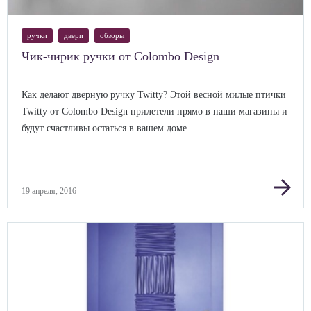
ручки
двери
обзоры
Чик-чирик ручки от Colombo Design
Как делают дверную ручку Twitty? Этой весной милые птички
Twitty от Colombo Design прилетели прямо в наши магазины и
будут счастливы остаться в вашем доме.
arrow_forward
19 апреля, 2016