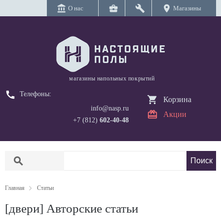
account_balance
business_center
build
location_on
О нас
Магазины
магазины напольных покрытий
call
Телефоны:
Корзина
info@nasp.ru
Акции
+7 (812)
602-40-48
search
Главная
Статьи
[двери] Авторские статьи