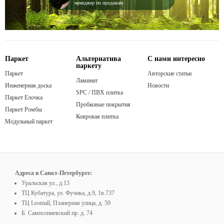
менеджер по продажам
Паркет
Альтернатива
С нами интересно
паркету
Паркет
Авторские статьи
Ламинат
Инженерная доска
Новости
SPC / ПВХ плитка
Паркет Елочка
Пробковые покрытия
Паркет Ромбы
Ковровая плитка
Модульный паркет
Адреса в Санкт-Петербурге:
Уральская ул., д.13
ТЦ Кубатура, ул. Фучика, д.9, 1в.737
ТЦ Leomall, Планерная улица, д. 59
Б. Сампсониевский пр. д. 74