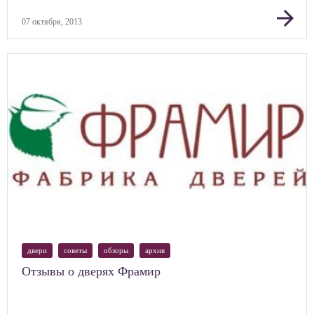
arrow_forward
07 октября, 2013
двери
советы
обзоры
архив
Отзывы о дверях Фрамир