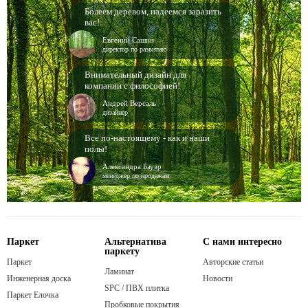
Болеем деревом, надеемся заразить
вас!
Евгений Сашин
директор по развитию
Внимательный дизайн для
компании с философией!
Андрей Версаль
дизайнер
Все по-настоящему - как и наши
полы!
Александра Бауэр
менеджер по продажам
Паркет
Альтернатива
С нами интересно
паркету
Паркет
Авторские статьи
Ламинат
Инженерная доска
Новости
SPC / ПВХ плитка
Паркет Елочка
Пробковые покрытия