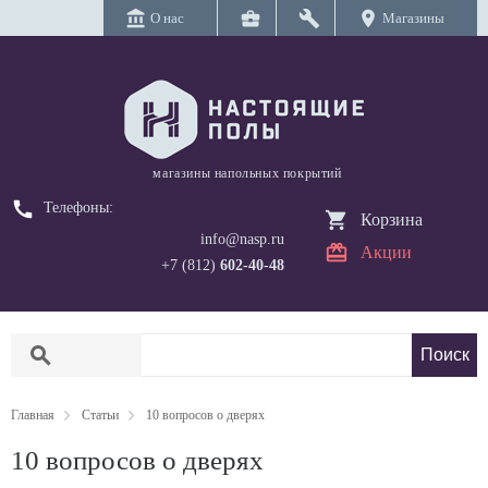
account_balance
business_center
build
location_on
О нас
Магазины
магазины напольных покрытий
call
Телефоны:
Корзина
info@nasp.ru
Акции
+7 (812)
602-40-48
search
Главная
Статьи
10 вопросов о дверях
10 вопросов о дверях