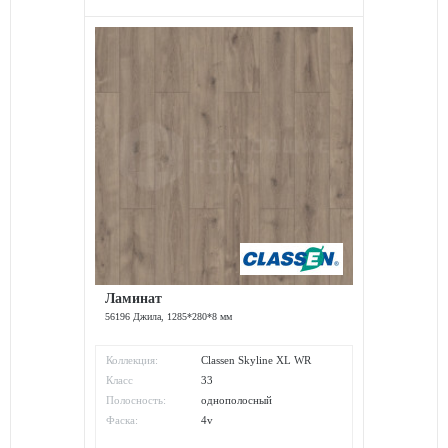
Ламинат
56196 Джила, 1285*280*8 мм
Коллекция:
Classen Skyline XL WR
Класс
33
износостойкости:
Полосность:
однополосный
Фаска:
4v