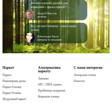
Внимательный дизайн для
компании с философией!
Андрей Версаль
дизайнер
Все по-настоящему - как и наши
полы!
Александра Бауэр
менеджер по продажам
Паркет
Альтернатива
С нами интересно
паркету
Паркет
Авторские статьи
Ламинат
Инженерная доска
Новости
SPC / ПВХ плитка
Паркет Елочка
Пробковые покрытия
Паркет Ромбы
Ковровая плитка
Модульный паркет