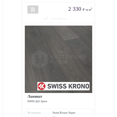
2 330
add_shopping_cart
2
₽ за м
done
есть образец
Ламинат
D3030 Дуб Ароса
Коллекция:
Swiss Krono Super