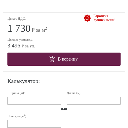
Гарантия
Цена с НДС:
лучшей цены!
1 730
2
₽ за м
Цена за упаковку:
3 496
₽ за уп.
В корзину
Калькулятор:
Ширина (м):
Длина (м):
или
2
Площадь (м
):