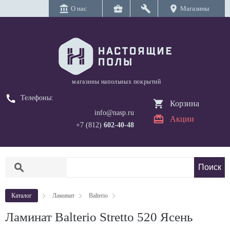
account_balance
business_center
build
location_on
О нас
Магазины
магазины напольных покрытий
call
Телефоны:
Корзина
info@nasp.ru
Акции
+7 (812)
602-40-48
search
Каталог
Ламинат
Balterio
Ламинат Balterio Stretto 520 Ясень