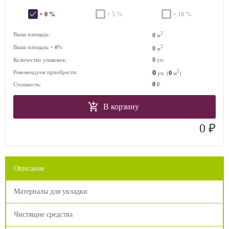
+ 0 %
+ 5 %
+ 10 %
2
Ваша площадь:
0
м
Ваша площадь +
%:
2
0
0
м
0
Количество упаковок:
уп.
2
0
Рекомендуем приобрести:
0
уп. (
м
)
0
Стоимость:
₽
В корзину
₽
0
Описание
Материалы для укладки
Чистящие средства