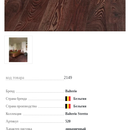
код товара
2149
Бренд
Balterio
Страна бренда
Бельгия
Страна производства
Бельгия
Коллекция
Balterio Stretto
Артикул
520
Характер рисунка
динамичный