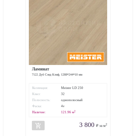
Ламинат
7122 Дуб Сэнд Клиф, 1288*244*10 мм
Коллекция:
Meister LD 250
Класс
32
износостойкости:
Полосность:
однополосный
Фаска:
4v
2
Наличие:
121.96
м
3 800
add_shopping_cart
2
₽ за м