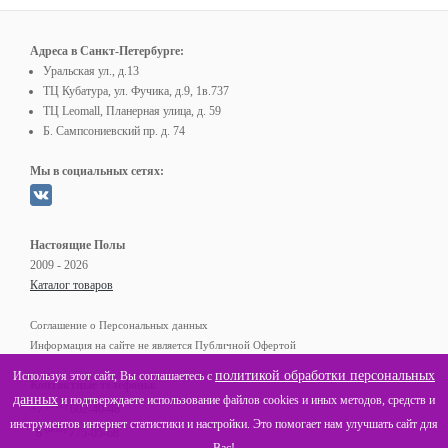
Адреса в Санкт-Петербурге:
Уральская ул., д.13
ТЦ Кубатура, ул. Фучика, д.9, 1в.737
ТЦ Leomall, Планерная улица, д. 59
Б. Сампсониевский пр. д. 74
Мы в социальных сетях:
Настоящие Полы
2009 - 2026
Каталог товаров
Соглашение о Персональных данных
Информация на сайте не является Публичной Офертой
политикой обработки персональных
Используя этот сайт, Вы соглашаетесь с
Контактные телефоны:
данных
и подтверждаете использование файлов cookies и иных методов, средств и
(812)
+7
602-40-48
инструментов интернет статистики и настройки. Это помогает нам улучшать сайт для
(800)
8
775-05-68