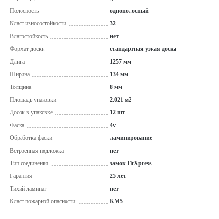
Полосность
однополосный
Класс износостойкости
32
Влагостойкость
нет
Формат доски
стандартная узкая доска
Длина
1257 мм
Ширина
134 мм
Толщина
8 мм
Площадь упаковки
2.021 м2
Досок в упаковке
12 шт
Фаска
4v
Обработка фаски
ламинирование
Встроенная подложка
нет
Тип соединения
замок FitXpress
Гарантия
25 лет
Тихий ламинат
нет
Класс пожарной опасности
КМ5