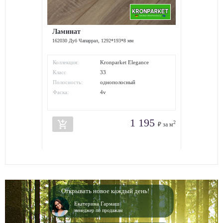
Ламинат
162030 Дуб Чапаррал, 1292*193*8 мм
Коллекция:
Kronparket Elegance
Класс
33
износостойкости:
Полосность:
однополосный
Фаска:
4v
1 195
add_shopping_cart
2
₽ за м
Открывать новое каждый день!
Екатерина Гармаш
менеджер по продажам