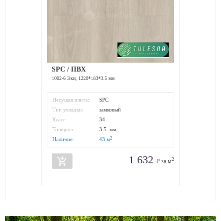
SPC / ПВХ
1002-6 Эки, 1220*183*3.5 мм
Несущая плита:
SPC
Тип укладки:
замковый
Класс
34
износостойкости:
Толщина:
3.5 мм
2
Наличие:
43
м
1 632
add_shopping_cart
2
₽ за м