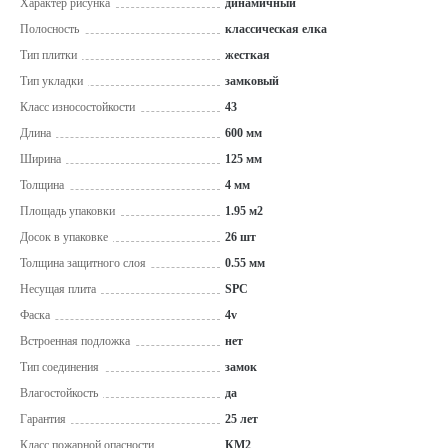
Характер рисунка
динамичный
Полосность
классическая елка
Тип плитки
жесткая
Тип укладки
замковый
Класс износостойкости
43
Длина
600 мм
Ширина
125 мм
Толщина
4 мм
Площадь упаковки
1.95 м2
Досок в упаковке
26 шт
Толщина защитного слоя
0.55 мм
Несущая плита
SPC
Фаска
4v
Встроенная подложка
нет
Тип соединения
замок
Влагостойкость
да
Гарантия
25 лет
Класс пожарной опасности
КМ2