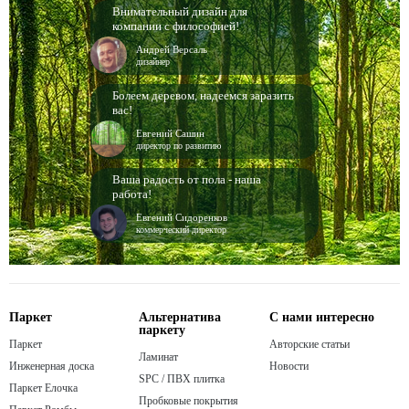
Внимательный дизайн для
компании с философией!
Андрей Версаль
дизайнер
Болеем деревом, надеемся заразить
вас!
Евгений Сашин
директор по развитию
Ваша радость от пола - наша
работа!
Евгений Сидоренков
коммерческий директор
Паркет
Альтернатива
С нами интересно
паркету
Паркет
Авторские статьи
Ламинат
Инженерная доска
Новости
SPC / ПВХ плитка
Паркет Елочка
Пробковые покрытия