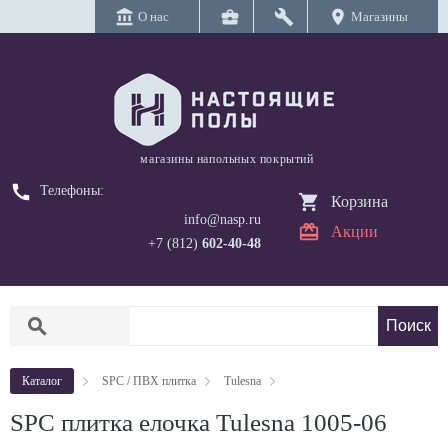
account_balance
business_center
build
location_on
О нас
Магазины
магазины напольных покрытий
call
Телефоны:
Корзина
info@nasp.ru
Акции
+7 (812)
602-40-48
search
Каталог
SPC / ПВХ плитка
Tulesna
SPC плитка елочка Tulesna 1005-06