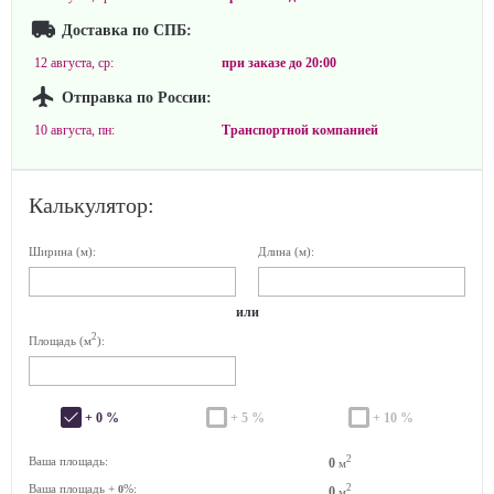
Доставка по СПБ:
12 августа, ср:
при заказе до
20:00
Отправка по России:
10 августа, пн:
Транспортной компанией
Калькулятор:
Ширина (м):
Длина (м):
или
2
Площадь (м
):
+ 0 %
+ 5 %
+ 10 %
2
Ваша площадь:
0
м
Ваша площадь +
%:
2
0
0
м