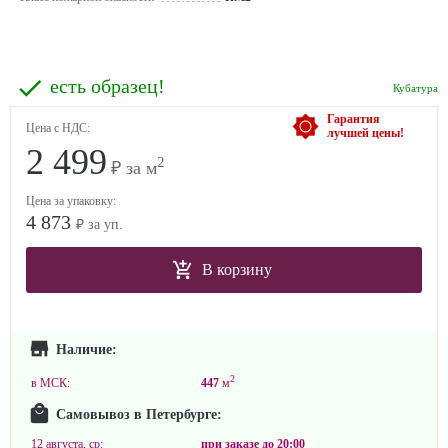
есть образец!
Кубатура
Гарантия
Цена с НДС:
лучшей цены!
2 499
2
₽ за м
Цена за упаковку:
4 873
₽ за уп.
В корзину
Наличие:
2
в МСК:
447
м
Самовывоз в Петербурге:
12 августа, ср:
при заказе до
20:00