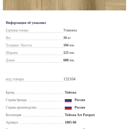
Информация об упаковке
Единица товара
Упаковка
Вес
16
кг.
Толщина / Высота
104
мм.
Ширина
125
мм.
Длина
600
мм.
код товара
132104
Бренд
Tulesna
Страна бренда
Россия
Страна производства
Россия
Коллекция
Tulesna Art Parquet
Артикул
1005-06