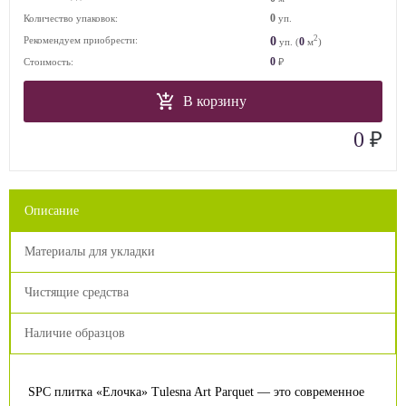
0
Количество упаковок:
уп.
2
0
Рекомендуем приобрести:
0
уп. (
м
)
0
Стоимость:
₽
В корзину
₽
0
Описание
Материалы для укладки
Чистящие средства
Наличие образцов
SPC плитка «Елочка» Tulesna Art Parquet — это современное