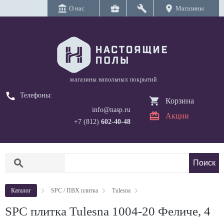
account_balance
business_center
build
location_on
О нас
Магазины
магазины напольных покрытий
call
Телефоны:
Корзина
info@nasp.ru
Акции
+7 (812)
602-40-48
search
Каталог
SPC / ПВХ плитка
Tulesna
SPC плитка Tulesna 1004-20 Феличе, 4