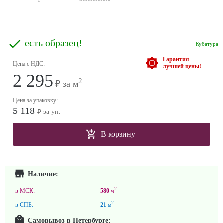
есть образец!
Кубатура
Гарантия
Цена с НДС:
лучшей цены!
2 295
2
₽ за м
Цена за упаковку:
5 118
₽ за уп.
В корзину
Наличие:
2
в МСК:
580
м
2
в СПБ:
21
м
Самовывоз в Петербурге: