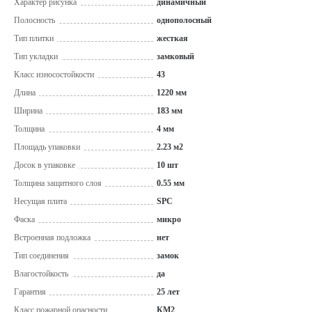
Характер рисунка
динамичный
Полосность
однополосный
Тип плитки
жесткая
Тип укладки
замковый
Класс износостойкости
43
Длина
1220 мм
Ширина
183 мм
Толщина
4 мм
Площадь упаковки
2.23 м2
Досок в упаковке
10 шт
Толщина защитного слоя
0.55 мм
Несущая плита
SPC
Фаска
микро
Встроенная подложка
нет
Тип соединения
замок
Влагостойкость
да
Гарантия
25 лет
Класс пожарной опасности
КМ2