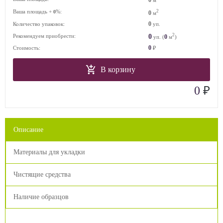
Ваша площадь +
%:
2
0
0
м
0
Количество упаковок:
уп.
2
0
Рекомендуем приобрести:
0
уп. (
м
)
0
Стоимость:
₽
В корзину
₽
0
Описание
Материалы для укладки
Чистящие средства
Наличие образцов