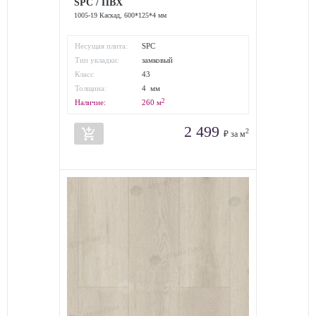
SPC / ПВХ
1005-19 Каскад, 600*125*4 мм
Несущая плита:
SPC
Тип укладки:
замковый
Класс
43
износостойкости:
Толщина:
4 мм
2
Наличие:
260
м
2 499
add_shopping_cart
2
₽ за м