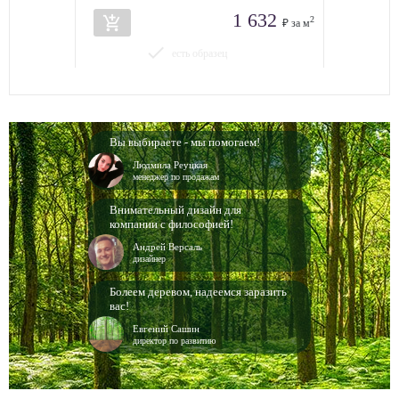
1 632
add_shopping_cart
2
₽ за м
done
есть образец
Вы выбираете - мы помогаем!
Людмила Реуцкая
менеджер по продажам
Внимательный дизайн для
компании с философией!
Андрей Версаль
дизайнер
Болеем деревом, надеемся заразить
вас!
Евгений Сашин
директор по развитию