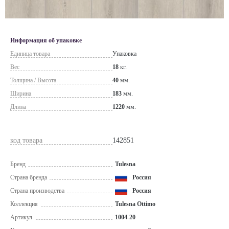
Информация об упаковке
Единица товара
Упаковка
Вес
18
кг.
Толщина / Высота
40
мм.
Ширина
183
мм.
Длина
1220
мм.
код товара
142851
Бренд
Tulesna
Страна бренда
Россия
Страна производства
Россия
Коллекция
Tulesna Ottimo
Артикул
1004-20