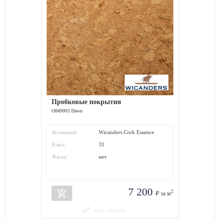
Пробковые покрытия
O849003 Dawn
Коллекция:
Wicanders Cork Essence
Класс
31
износостойкости:
Фаска:
нет
7 200
add_shopping_cart
2
₽ за м
done
есть образец