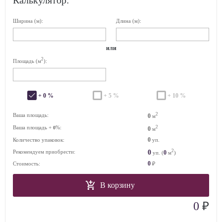
Калькулятор:
Ширина (м):
Длина (м):
или
2
Площадь (м
):
+ 0 %
+ 5 %
+ 10 %
2
Ваша площадь:
0
м
Ваша площадь +
%:
2
0
0
м
0
Количество упаковок:
уп.
2
0
Рекомендуем приобрести:
0
уп. (
м
)
0
Стоимость:
₽
В корзину
₽
0