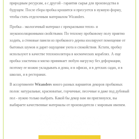
природным ресурсам, а с другой - гарантия сырья для производства в
будущем. После сбора пробка крошится и прессуется в нужную форму,
чтобы стать отделочным материалом Wicanders.
Пробка - экологичный материал с прекрасными тепло- и
звукоизоляционными свойствами. По теплому пробковому полу приятно
ходить, а стеновые панели из пробкового дерева изолируют помещение от
бытовых шумов и дарят ощущение уюта и спокойствия. Кстати, пробку
используют в качестве теплоизолятора в космических кораблях. А еще
пробка эластична и мягко принимает любую нагрузку без деформации,
поэтому ее можно укладывать и дома, и в офисах, и в детских садах, и в
школах, и в ресторанах.
В ассортименте
Wicanders
много разных вариантов декоров пробковых
полов: натуральные, красноватые, горчичные, песочные и даже под дубовый
пол - нужно только выбрать. Какой бы декор вам ни приглянулся, вы
выбираете качественные материалы от производителя с мировым именем.