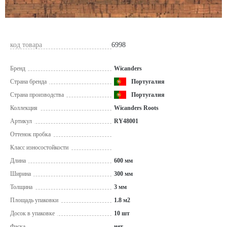
код товара
6998
Бренд
Wicanders
Страна бренда
Португалия
Страна производства
Португалия
Коллекция
Wicanders Roots
Артикул
RY48001
Оттенок пробка
Класс износостойкости
Длина
600 мм
Ширина
300 мм
Толщина
3 мм
Площадь упаковки
1.8 м2
Досок в упаковке
10 шт
Фаска
нет