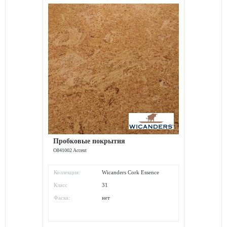
Пробковые покрытия
O841002 Accent
Коллекция:
Wicanders Cork Essence
Класс
31
износостойкости:
Фаска:
нет