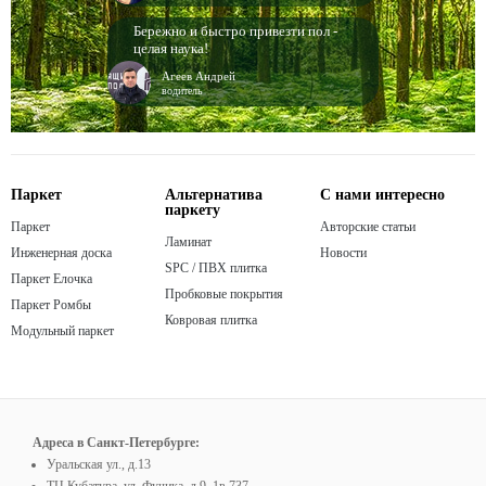
Бережно и быстро привезти пол -
целая наука!
Агеев Андрей
водитель
Паркет
Альтернатива
С нами интересно
паркету
Паркет
Авторские статьи
Ламинат
Инженерная доска
Новости
SPC / ПВХ плитка
Паркет Елочка
Пробковые покрытия
Паркет Ромбы
Ковровая плитка
Модульный паркет
Адреса в Санкт-Петербурге:
Уральская ул., д.13