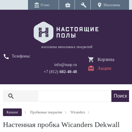
account_balance
business_center
build
location_on
О нас
Магазины
магазины напольных покрытий
call
Телефоны:
Корзина
info@nasp.ru
Акции
+7 (812)
602-40-48
search
Каталог
Пробковые покрытия
Wicanders
Настенная пробка Wicanders Dekwall