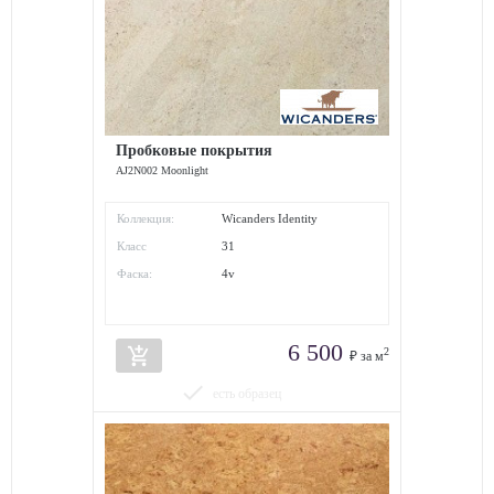
Пробковые покрытия
AJ2N002 Moonlight
Коллекция:
Wicanders Identity
Класс
31
износостойкости:
Фаска:
4v
6 500
add_shopping_cart
2
₽ за м
done
есть образец