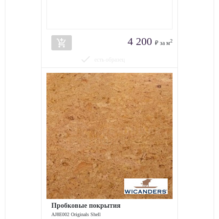
4 200
add_shopping_cart
2
₽ за м
done
есть образец
Пробковые покрытия
AJ8E002 Originals Shell