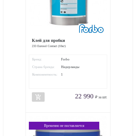
Клей для пробки
233 Eurosol Contact (10кг)
Бренд:
Forbo
Страна бренда:
Нидерланды
Компонентность:
1
22 990
add_shopping_cart
₽ за шт.
Временно не поставляется