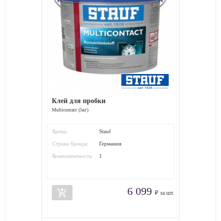
Клей для пробки
Multicontact (5кг)
Бренд:
Stauf
Страна бренда:
Германия
Компонентность:
1
6 099
add_shopping_cart
₽ за шт.