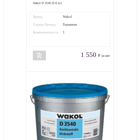
Wakol D 3540 (0.8 кг)
Бренд:
Wakol
Страна бренда:
Германия
Компонентность:
1
1 550
add_shopping_cart
₽ за шт.