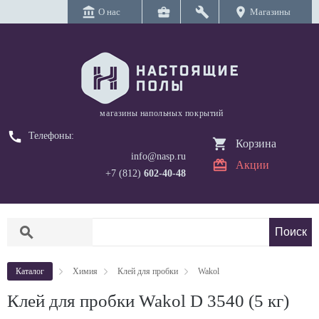
account_balance
business_center
build
location_on
О нас
Магазины
магазины напольных покрытий
call
Телефоны:
Корзина
info@nasp.ru
Акции
+7 (812)
602-40-48
search
Каталог
Химия
Клей для пробки
Wakol
Клей для пробки Wakol D 3540 (5 кг)