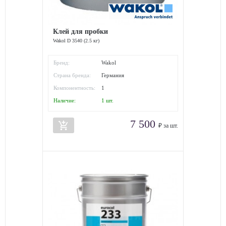
Клей для пробки
Wakol D 3540 (2.5 кг)
Бренд:
Wakol
Страна бренда:
Германия
Компонентность:
1
Наличие:
1
шт.
7 500
add_shopping_cart
₽ за шт.