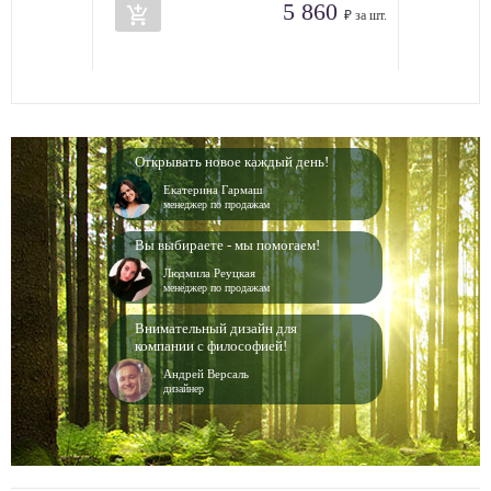
5 860
add_shopping_cart
₽ за шт.
Открывать новое каждый день!
Екатерина Гармаш
менеджер по продажам
Вы выбираете - мы помогаем!
Людмила Реуцкая
менеджер по продажам
Внимательный дизайн для
компании с философией!
Андрей Версаль
дизайнер