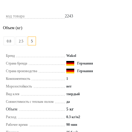
код товара
2243
Объем
(кг)
0.8
2.5
5
Бренд
Wakol
Страна бренда
Германия
Страна производства
Германия
Компонентность
1
Морозостойкость
нет
Вид клея
твердый
Совместимость с теплым полом
да
Объем
5 кг
Расход
0.3 кг/м2
Рабочее время
90 мин