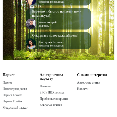
менеджер по продажам
Бережно и быстро привезти пол -
целая наука!
Агеев Андрей
водитель
Открывать новое каждый день!
Екатерина Гармаш
менеджер по продажам
Паркет
Альтернатива
С нами интересно
паркету
Паркет
Авторские статьи
Ламинат
Инженерная доска
Новости
SPC / ПВХ плитка
Паркет Елочка
Пробковые покрытия
Паркет Ромбы
Ковровая плитка
Модульный паркет