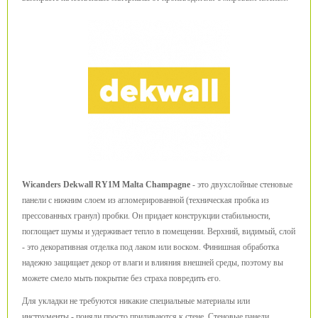
Wicanders Dekwall RY1M Malta Champagne
- это двухслойные стеновые
панели с нижним слоем из агломерированной (техническая пробка из
прессованных гранул) пробки. Он придает конструкции стабильности,
поглощает шумы и удерживает тепло в помещении. Верхний, видимый, слой
- это декоративная отделка под лаком или воском. Финишная обработка
надежно защищает декор от влаги и влияния внешней среды, поэтому вы
можете смело мыть покрытие без страха повредить его.
Для укладки не требуются никакие специальные материалы или
инструменты - поняли просто приливаются к стене. Стеновые панели