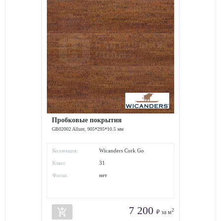
Пробковые покрытия
GB02002 Allure, 905*295*10.5 мм
Коллекция:
Wicanders Cork Go
Класс
31
износостойкости:
Фаска:
нет
7 200
add_shopping_cart
2
₽ за м