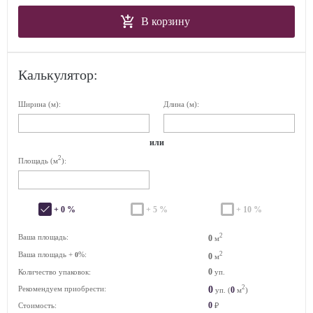
В корзину
Калькулятор:
Ширина (м):
Длина (м):
или
2
Площадь (м
):
+ 0 %
+ 5 %
+ 10 %
2
Ваша площадь:
0
м
Ваша площадь +
%:
2
0
0
м
0
Количество упаковок:
уп.
2
0
Рекомендуем приобрести:
0
уп. (
м
)
0
Стоимость:
₽