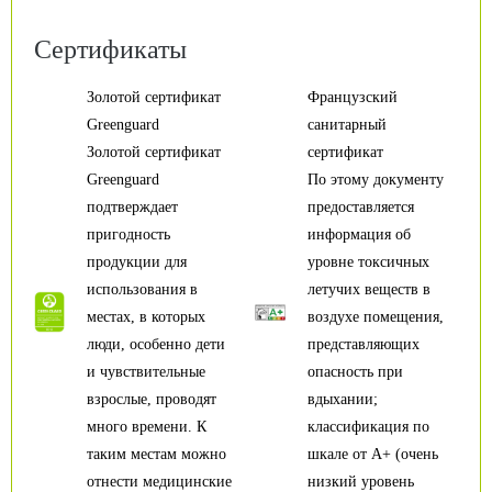
Сертификаты
Золотой сертификат
Французский
Greenguard
санитарный
Золотой сертификат
сертификат
Greenguard
По этому документу
подтверждает
предоставляется
пригодность
информация об
продукции для
уровне токсичных
использования в
летучих веществ в
местах, в которых
воздухе помещения,
люди, особенно дети
представляющих
и чувствительные
опасность при
взрослые, проводят
вдыхании;
много времени. К
классификация по
таким местам можно
шкале от А+ (очень
отнести медицинские
низкий уровень