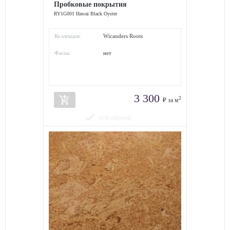
Пробковые покрытия
RY1G001 Hawai Black Oyster
Коллекция:
Wicanders Roots
Фаска:
нет
3 300
add_shopping_cart
2
₽ за м
done
есть образец