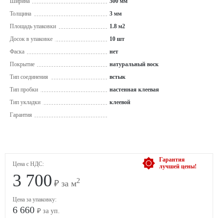
Ширина
300 мм
Толщина
3 мм
Площадь упаковки
1.8 м2
Досок в упаковке
10 шт
Фаска
нет
Покрытие
натуральный воск
Тип соединения
встык
Тип пробки
настенная клеевая
Тип укладки
клеевой
Гарантия
Гарантия
Цена с НДС:
лучшей цены!
3 700
2
₽ за м
Цена за упаковку:
6 660
₽ за уп.