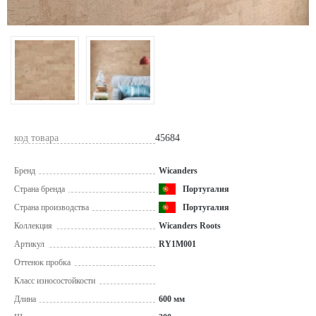
код товара
45684
Бренд
Wicanders
Страна бренда
Португалия
Страна производства
Португалия
Коллекция
Wicanders Roots
Артикул
RY1M001
Оттенок пробка
Класс износостойкости
Длина
600 мм