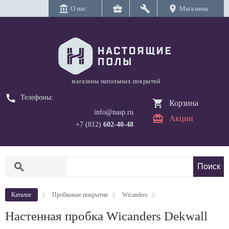
account_balance
business_center
build
location_on
О нас
Магазины
магазины напольных покрытий
call
Телефоны:
Корзина
info@nasp.ru
Акции
+7 (812)
602-40-48
search
Каталог
Пробковые покрытия
Wicanders
Настенная пробка Wicanders Dekwall