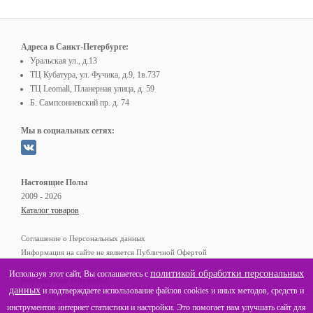
Адреса в Санкт-Петербурге:
Уральская ул., д.13
ТЦ Кубатура, ул. Фучика, д.9, 1в.737
ТЦ Leomall, Планерная улица, д. 59
Б. Сампсониевский пр. д. 74
Мы в социальных сетях:
Настоящие Полы
2009 - 2026
Каталог товаров
Соглашение о Персональных данных
Информация на сайте не является Публичной Офертой
политикой обработки персональных
Используя этот сайт, Вы соглашаетесь с
Контактные телефоны:
данных
и подтверждаете использование файлов cookies и иных методов, средств и
(812)
+7
602-40-48
инструментов интернет статистики и настройки. Это помогает нам улучшать сайт для
(800)