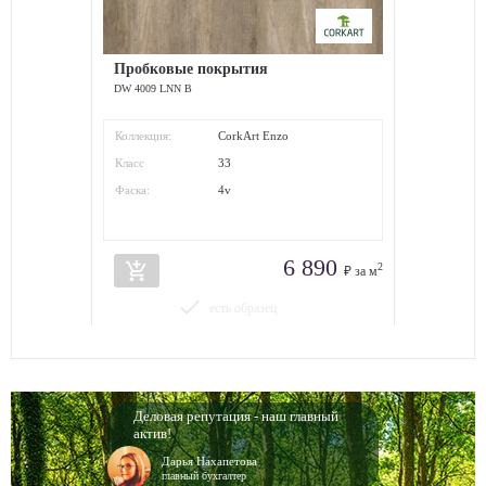
Пробковые покрытия
DW 4009 LNN B
Коллекция:
CorkArt Enzo
Класс
33
износостойкости:
Фаска:
4v
6 890
add_shopping_cart
2
₽ за м
done
есть образец
Деловая репутация - наш главный
актив!
Дарья Нахапетова
главный бухгалтер