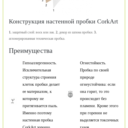
Конструкция настенной пробки CorkArt
1.
защитный слой: воск или лак.
2.
декор из шпона пробки.
3.
агломерированная техническая пробка.
Преимущества
Гипоаллергенность.
Огнестойкость.
Исключительная
Пробка по своей
структура строения
природе
клеток пробки делает
огнеустойчива: если
ее материалом, к
она горит, то это
которому не
происходит без
притягивается пыль.
пламени. Кроме этого
Именно поэтому
при горении не
настенная пробка
выделяется токсичных
CorkArt хорошо
газов.