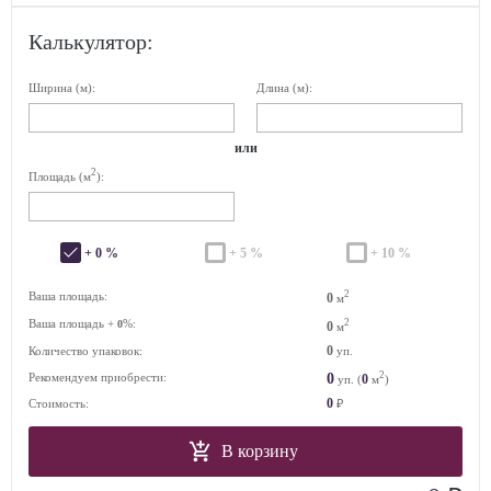
Калькулятор:
Ширина (м):
Длина (м):
или
2
Площадь (м
):
+ 0 %
+ 5 %
+ 10 %
2
Ваша площадь:
0
м
Ваша площадь +
%:
2
0
0
м
0
Количество упаковок:
уп.
2
0
Рекомендуем приобрести:
0
уп. (
м
)
0
Стоимость:
₽
В корзину