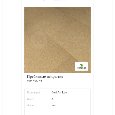
есть образец
Пробковые покрытия
СM3 390v ST
Коллекция:
CorkArt Lite
Класс
31
износостойкости:
Фаска:
нет