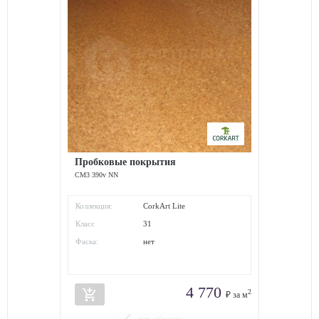
Пробковые покрытия
СM3 390v NN
Коллекция:
CorkArt Lite
Класс
31
износостойкости:
Фаска:
нет
4 770
add_shopping_cart
2
₽ за м
done