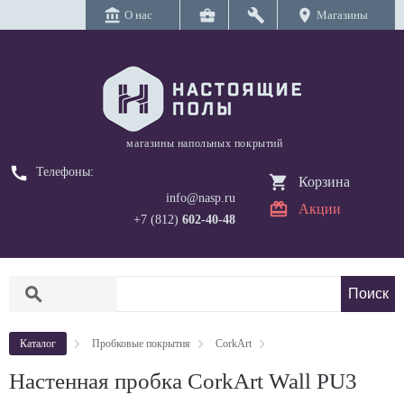
account_balance
business_center
build
location_on
О нас
Магазины
магазины напольных покрытий
call
Телефоны:
Корзина
info@nasp.ru
Акции
+7 (812)
602-40-48
search
Каталог
Пробковые покрытия
CorkArt
Настенная пробка CorkArt Wall PU3