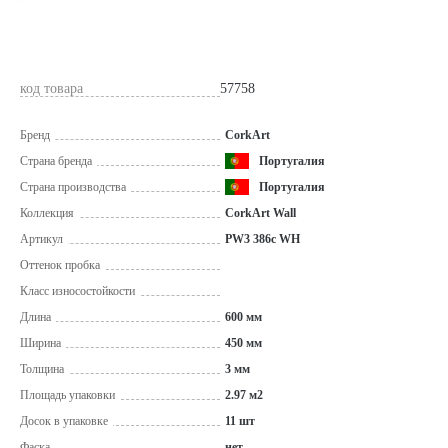
код товара
57758
Бренд
CorkArt
Страна бренда
Португалия
Страна производства
Португалия
Коллекция
CorkArt Wall
Артикул
PW3 386c WH
Оттенок пробка
Класс износостойкости
Длина
600 мм
Ширина
450 мм
Толщина
3 мм
Площадь упаковки
2.97 м2
Досок в упаковке
11 шт
Фаска
нет