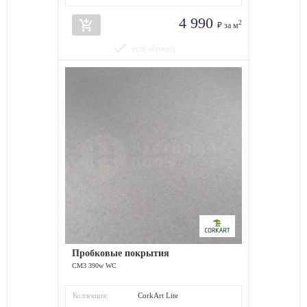
4 990
add_shopping_cart
2
₽ за м
done
есть образец
Пробковые покрытия
СM3 390w WC
Коллекция:
CorkArt Lite