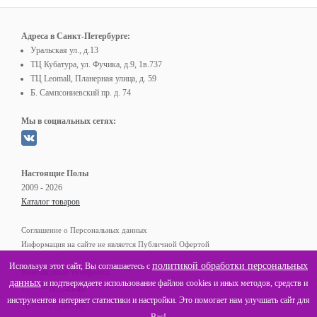
Адреса в Санкт-Петербурге:
Уральская ул., д.13
ТЦ Кубатура, ул. Фучика, д.9, 1в.737
ТЦ Leomall, Планерная улица, д. 59
Б. Сампсониевский пр. д. 74
Мы в социальных сетях:
Настоящие Полы
2009 - 2026
Каталог товаров
Соглашение о Персональных данных
Информация на сайте не является Публичной Офертой
политикой обработки персональных
Используя этот сайт, Вы соглашаетесь с
Контактные телефоны:
данных
и подтверждаете использование файлов cookies и иных методов, средств и
(812)
+7
602-40-48
инструментов интернет статистики и настройки. Это помогает нам улучшать сайт для
(800)
8
775-05-68