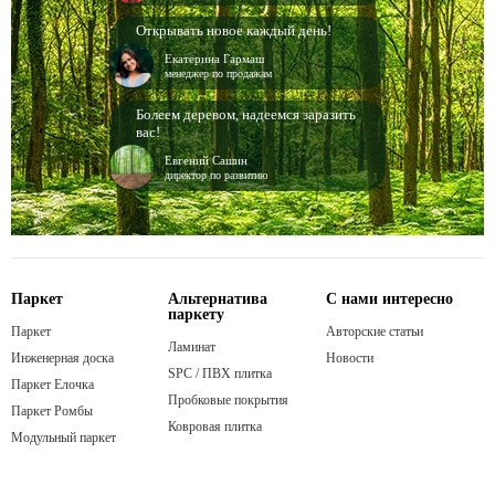
Открывать новое каждый день!
Екатерина Гармаш
менеджер по продажам
Болеем деревом, надеемся заразить
вас!
Евгений Сашин
директор по развитию
Паркет
Альтернатива
С нами интересно
паркету
Паркет
Авторские статьи
Ламинат
Инженерная доска
Новости
SPC / ПВХ плитка
Паркет Елочка
Пробковые покрытия
Паркет Ромбы
Ковровая плитка
Модульный паркет