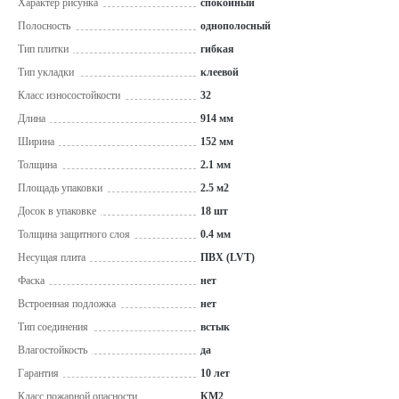
Характер рисунка
спокойный
Полосность
однополосный
Тип плитки
гибкая
Тип укладки
клеевой
Класс износостойкости
32
Длина
914 мм
Ширина
152 мм
Толщина
2.1 мм
Площадь упаковки
2.5 м2
Досок в упаковке
18 шт
Толщина защитного слоя
0.4 мм
Несущая плита
ПВХ (LVT)
Фаска
нет
Встроенная подложка
нет
Тип соединения
встык
Влагостойкость
да
Гарантия
10 лет
Класс пожарной опасности
КМ2