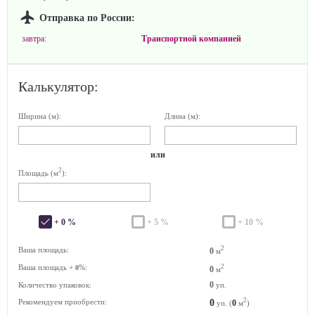
Отправка по России:
завтра:
Транспортной компанией
Калькулятор:
Ширина (м):
Длина (м):
или
2
Площадь (м
):
+ 0 %
+ 5 %
+ 10 %
2
Ваша площадь:
0
м
Ваша площадь +
%:
2
0
0
м
0
Количество упаковок:
уп.
2
0
Рекомендуем приобрести:
0
уп. (
м
)