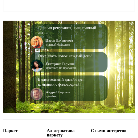
Деловая репутация - наш главный
актив!
Дарья Нахапетова
главный бухгалтер
Открывать новое каждый день!
Екатерина Гармаш
менеджер по продажам
Внимательный дизайн для
компании с философией!
Андрей Версаль
дизайнер
Паркет
Альтернатива
С нами интересно
паркету