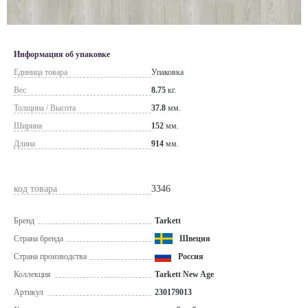
Информация об упаковке
Единица товара
Упаковка
Вес
8.75
кг.
Толщина / Высота
37.8
мм.
Ширина
152
мм.
Длина
914
мм.
код товара
3346
Бренд
Tarkett
Страна бренда
Швеция
Страна производства
Россия
Коллекция
Tarkett New Age
Артикул
230179013