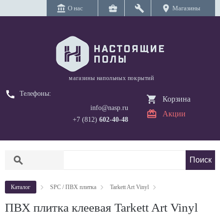
account_balance
business_center
build
location_on
О нас
Магазины
магазины напольных покрытий
call
Телефоны:
Корзина
info@nasp.ru
Акции
+7 (812)
602-40-48
search
Каталог
SPC / ПВХ плитка
Tarkett Art Vinyl
ПВХ плитка клеевая Tarkett Art Vinyl