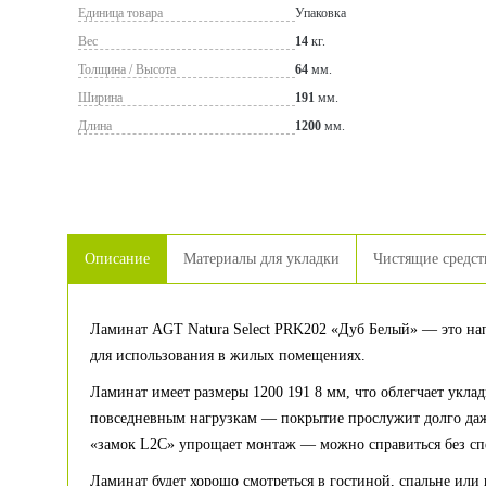
Единица товара
Упаковка
Вес
14
кг.
Толщина / Высота
64
мм.
Ширина
191
мм.
Длина
1200
мм.
Описание
Материалы для укладки
Чистящие средст
Ламинат AGT Natura Select PRK202 «Дуб Белый» — это нап
для использования в жилых помещениях.
Ламинат имеет размеры 1200 191 8 мм, что облегчает уклад
повседневным нагрузкам — покрытие прослужит долго даже
«замок L2C» упрощает монтаж — можно справиться без сп
Ламинат будет хорошо смотреться в гостиной, спальне или