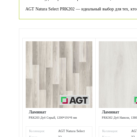
AGT Natura Select PRK202 — идеальный выбор для тех, кто
Ламинат
Ламинат
PRK203 Дуб Серый, 1200*191*8 мм
PRK302 Дуб Наполи, 138
Коллекция:
AGT Natura Select
Коллекция:
AGT
(Na