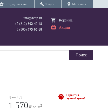
iness_center
build
location_on
Сотрудничество
Услуги
Магазины
info@nasp.ru
Корзина
+7 (812)
602-40-48
Акции
8 (800)
775-05-68
Гарантия
Цена с НДС:
лучшей цены!
1 570
2
₽ за м