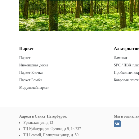
Паркет
Альтернатив
Паркет
Ламинат
Инженерная доска
SPC / ПВХ пли
Паркет Елочка
Пробковые пок
Паркет Ромбы
Ковровая плитк
Модульный паркет
Адреса в Санкт-Петербурге:
Мы в социальн
Уральская ул., д.13
ТЦ Кубатура, ул. Фучика, д.9, 1в.737
ТЦ Leomall, Планерная улица, д. 59