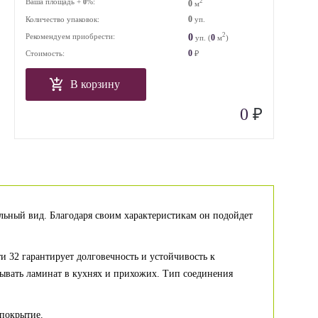
Ваша площадь +
%:
2
0
0
м
0
Количество упаковок:
уп.
2
0
Рекомендуем приобрести:
0
уп. (
м
)
0
Стоимость:
₽
В корзину
₽
0
льный вид. Благодаря своим характеристикам он подойдет
и 32 гарантирует долговечность и устойчивость к
ывать ламинат в кухнях и прихожих. Тип соединения
 покрытие.