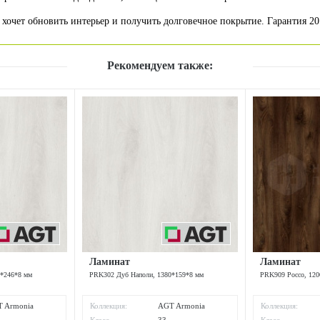
 хочет обновить интерьер и получить долговечное покрытие. Гарантия 20
Рекомендуем также:
Ламинат
Ламинат
0*246*8 мм
PRK302 Дуб Наполи, 1380*159*8 мм
PRK909 Россо, 120
 Armonia
Коллекция:
AGT Armonia
Коллекция:
tura) Large
(Natura) Slim