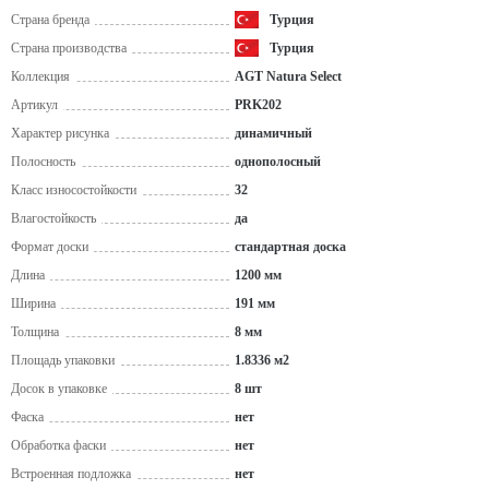
Страна бренда
Турция
Страна производства
Турция
Коллекция
AGT Natura Select
Артикул
PRK202
Характер рисунка
динамичный
Полосность
однополосный
Класс износостойкости
32
Влагостойкость
да
Формат доски
стандартная доска
Длина
1200 мм
Ширина
191 мм
Толщина
8 мм
Площадь упаковки
1.8336 м2
Досок в упаковке
8 шт
Фаска
нет
Обработка фаски
нет
Встроенная подложка
нет