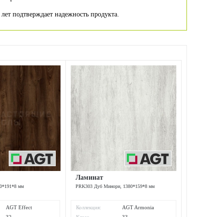
 лет подтверждает надежность продукта.
Ламинат
0*191*8 мм
PRK303 Дуб Минори, 1380*159*8 мм
AGT Effect
Коллекция:
AGT Armonia
(Natura) Slim