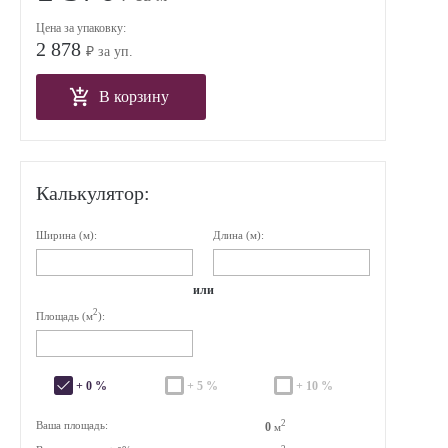
Цена за упаковку:
2 878
₽ за уп.
В корзину
Калькулятор:
Ширина (м):
Длина (м):
или
2
Площадь (м
):
+ 0 %
+ 5 %
+ 10 %
2
Ваша площадь:
0
м