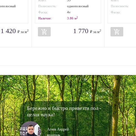
Класс
33
Класс
износостойкости:
износостойкости
ополосный
Полосность:
однополосный
Полосность:
Фаска:
4v
Фаска:
2
Наличие:
3.86
м
1 420
1 770
add_shopping_cart
add_shopping_cart
2
2
₽ за м
₽ за м
Бережно и быстро привезти пол -
целая наука!
Агеев Андрей
водитель