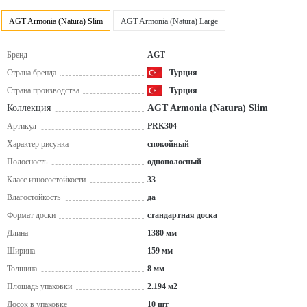
AGT Armonia (Natura) Slim
AGT Armonia (Natura) Large
Бренд
AGT
Страна бренда
Турция
Страна производства
Турция
Коллекция
AGT Armonia (Natura) Slim
Артикул
PRK304
Характер рисунка
спокойный
Полосность
однополосный
Класс износостойкости
33
Влагостойкость
да
Формат доски
стандартная доска
Длина
1380 мм
Ширина
159 мм
Толщина
8 мм
Площадь упаковки
2.194 м2
Досок в упаковке
10 шт