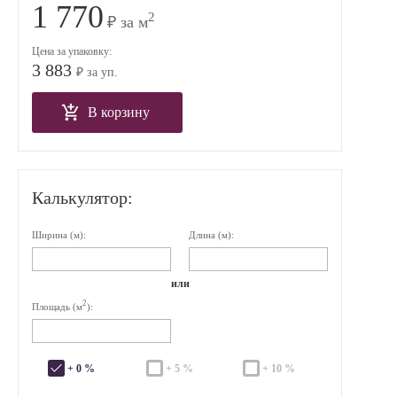
1 770
2
₽ за м
Цена за упаковку:
3 883
₽ за уп.
В корзину
Калькулятор:
Ширина (м):
Длина (м):
или
2
Площадь (м
):
+ 0 %
+ 5 %
+ 10 %