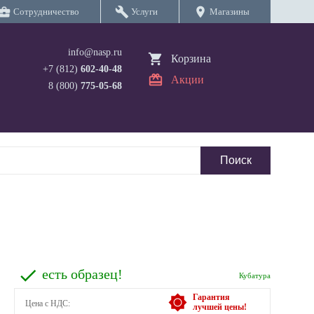
iness_center
build
location_on
Сотрудничество
Услуги
Магазины
info@nasp.ru
Корзина
+7 (812)
602-40-48
Акции
8 (800)
775-05-68
есть образец!
Кубатура
Гарантия
Цена с НДС:
лучшей цены!