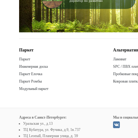
директор по развитию
Паркет
Альтернатив
Паркет
Ламинат
Инженерная доска
SPC / ПВХ пли
Паркет Елочка
Пробковые пок
Паркет Ромбы
Ковровая плитк
Модульный паркет
Адреса в Санкт-Петербурге:
Мы в социальн
Уральская ул., д.13
ТЦ Кубатура, ул. Фучика, д.9, 1в.737
ТЦ Leomall, Планерная улица, д. 59