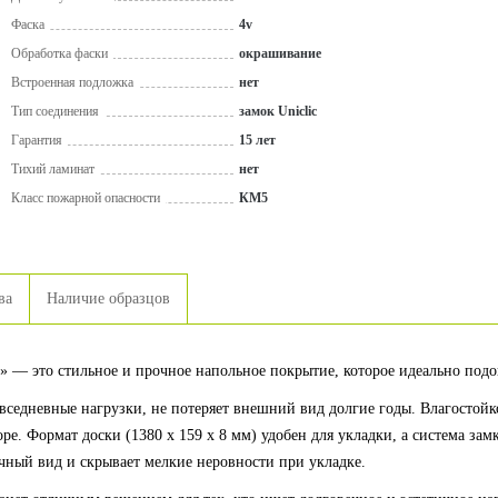
Фаска
4v
Обработка фаски
окрашивание
Встроенная подложка
нет
Тип соединения
замок Uniclic
Гарантия
15 лет
Тихий ламинат
нет
Класс пожарной опасности
КМ5
ва
Наличие образцов
» — это стильное и прочное напольное покрытие, которое идеально под
вседневные нагрузки, не потеряет внешний вид долгие годы. Влагостойк
е. Формат доски (1380 х 159 х 8 мм) удобен для укладки, а система зам
чный вид и скрывает мелкие неровности при укладке.