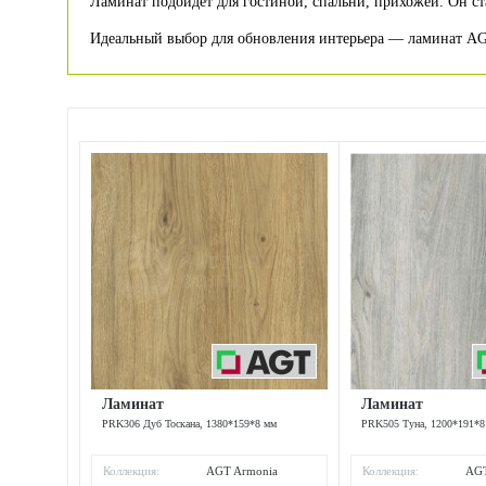
Ламинат подойдет для гостиной, спальни, прихожей. Он ст
Идеальный выбор для обновления интерьера — ламинат AGT
Ламинат
Ламинат
PRK306 Дуб Тоскана, 1380*159*8 мм
PRK505 Туна, 1200*191*8
Коллекция:
AGT Armonia
Коллекция:
AGT