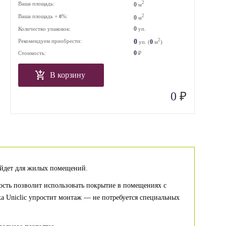
2
Ваша площадь:
0
м
Ваша площадь +
%:
2
0
0
м
0
Количество упаковок:
уп.
2
0
Рекомендуем приобрести:
0
уп. (
м
)
0
Стоимость:
₽
В корзину
₽
0
ойдет для жилых помещений.
ость позволит использовать покрытие в помещениях с
ка Uniclic упростит монтаж — не потребуется специальных