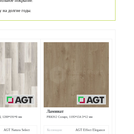
польное покрытие.
 на долгие годы.
Ламинат
, 1200*191*8 мм
PRK912 Соларо, 1195*154.5*12 мм
AGT Natura Select
Коллекция:
AGT Effect Elegance