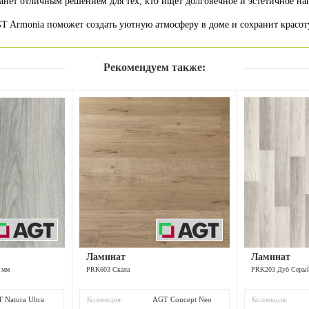
анет отличным решением для тех, кто ищет долговечное и эстетичное на
 Armonia поможет создать уютную атмосферу в доме и сохранит красоту
Рекомендуем также:
Ламинат
Ламинат
 мм
PRK603 Скала
PRK203 Дуб Серый
 Natura Ultra
Коллекция:
AGT Concept Neo
Коллекция: