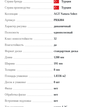
Страна бренда
Турция
Страна производства
Турция
Коллекция
AGT Natura Select
Артикул
PRK004
Характер рисунка
динамичный
Полосность
однополосный
Класс износостойкости
32
Влагостойкость
да
Формат доски
стандартная доска
Длина
1200 мм
Ширина
191 мм
Толщина
8 мм
Площадь упаковки
1.8336 м2
Досок в упаковке
8 шт
Фаска
нет
Обработка фаски
нет
Встроенная подложка
нет