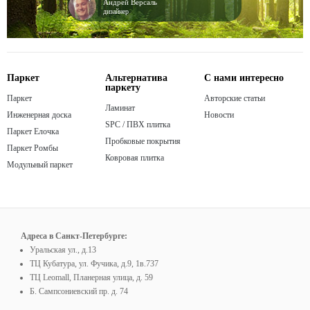
Андрей Версаль
дизайнер
Паркет
Альтернатива
С нами интересно
паркету
Паркет
Авторские статьи
Ламинат
Инженерная доска
Новости
SPC / ПВХ плитка
Паркет Елочка
Пробковые покрытия
Паркет Ромбы
Ковровая плитка
Модульный паркет
Адреса в Санкт-Петербурге:
Уральская ул., д.13
ТЦ Кубатура, ул. Фучика, д.9, 1в.737
ТЦ Leomall, Планерная улица, д. 59
Б. Сампсониевский пр. д. 74