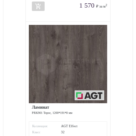
1 570
add_shopping_cart
2
₽ за м
Ламинат
PRK901 Торос, 1200*191*8 мм
Коллекция:
AGT Effect
Класс
32