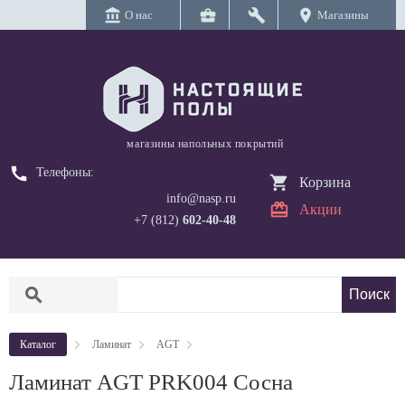
account_balance
business_center
build
location_on
О нас
Магазины
магазины напольных покрытий
call
Телефоны:
Корзина
info@nasp.ru
Акции
+7 (812)
602-40-48
search
Каталог
Ламинат
AGT
Ламинат AGT PRK004 Сосна