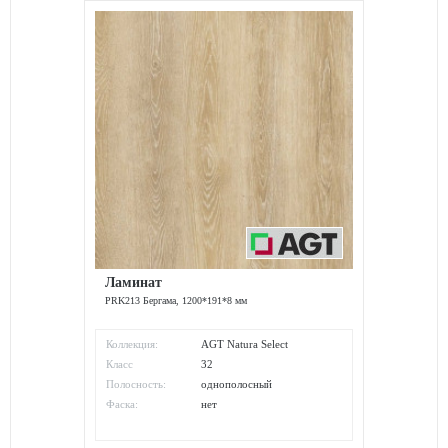
Ламинат
PRK213 Бергама, 1200*191*8 мм
Коллекция:
AGT Natura Select
Класс
32
износостойкости:
Полосность:
однополосный
Фаска:
нет