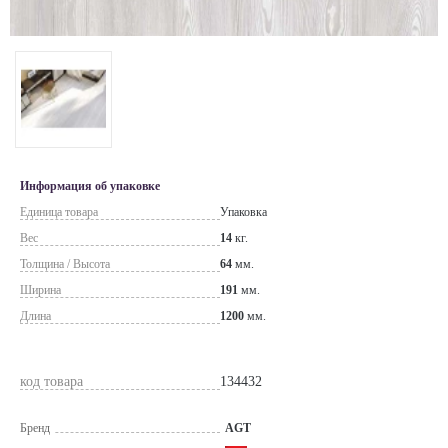
Информация об упаковке
Единица товара
Упаковка
Вес
14
кг.
Толщина / Высота
64
мм.
Ширина
191
мм.
Длина
1200
мм.
код товара
134432
Бренд
AGT