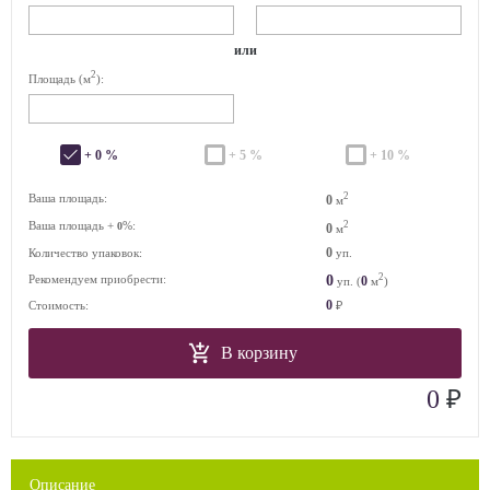
или
2
Площадь (м
):
+ 0 %
+ 5 %
+ 10 %
2
Ваша площадь:
0
м
Ваша площадь +
%:
2
0
0
м
0
Количество упаковок:
уп.
2
0
Рекомендуем приобрести:
0
уп. (
м
)
0
Стоимость:
₽
В корзину
₽
0
Описание