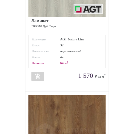
Ламинат
PRK510 Дуб Салда
Коллекция:
AGT Natura Line
Класс
32
износостойкости:
Полосность:
однополосный
Фаска:
4v
2
Наличие:
64
м
1 570
add_shopping_cart
2
₽ за м