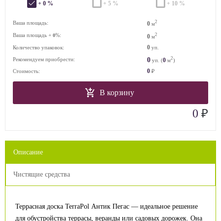
+ 0 %
+ 5 %
+ 10 %
2
Ваша площадь:
0
м
Ваша площадь +
%:
2
0
0
м
0
Количество упаковок:
уп.
2
0
Рекомендуем приобрести:
0
уп. (
м
)
0
Стоимость:
₽
В корзину
₽
0
Описание
Чистящие средства
Террасная доска TerraPol Антик Пегас — идеальное решение
для обустройства террасы, веранды или садовых дорожек. Она