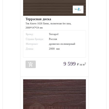
Террасная доска
Тик Киото 1028 Патио, полнотелая без паза,
2000*147*24 мм
Бренд:
Terrapol
Страна бренда:
Россия
Материал:
древесно-полимерный
композит
Длина:
2000 мм
9 599
add_shopping_cart
2
₽ за м