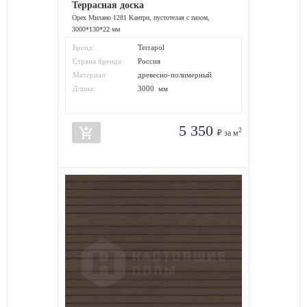
Террасная доска
Орех Милано 1281 Кантри, пустотелая с пазом,
3000*130*22 мм
Бренд:
Terrapol
Страна бренда:
Россия
Материал:
древесно-полимерный
композит
Длина:
3000 мм
5 350
add_shopping_cart
2
₽ за м