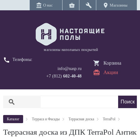
account_balance
business_center
build
location_on
О нас
Магазины
магазины напольных покрытий
call
Телефоны:
Корзина
info@nasp.ru
Акции
+7 (812)
602-40-48
search
Каталог
Терраса и Фасады
Террасная доска
TerraPol
Террасная доска из ДПК TerraPol Антик