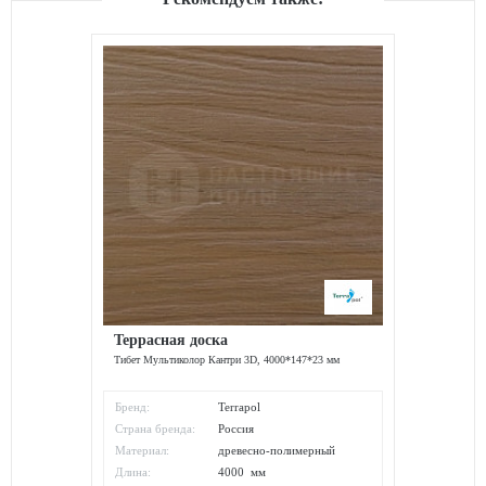
Террасная доска
Тибет Мультиколор Кантри 3D, 4000*147*23 мм
Бренд:
Terrapol
Страна бренда:
Россия
Материал:
древесно-полимерный
композит
Длина:
4000 мм