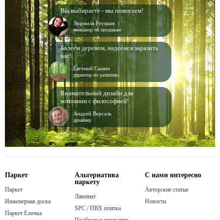
Вы выбираете - мы помогаем!
Людмила Реуцкая
менеджер по продажам
Болеем деревом, надеемся заразить
вас!
Евгений Сашин
директор по развитию
Внимательный дизайн для
компании с философией!
Андрей Версаль
дизайнер
Паркет
Альтернатива
С нами интересно
паркету
Паркет
Авторские статьи
Ламинат
Инженерная доска
Новости
SPC / ПВХ плитка
Паркет Елочка