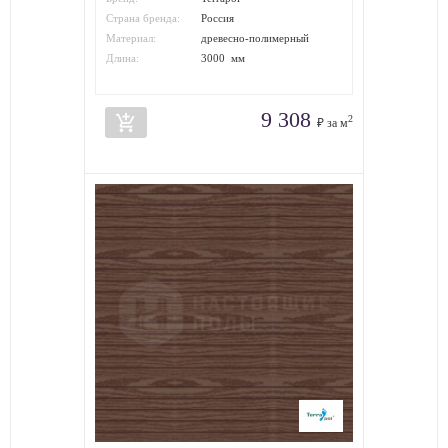
Страна бренда:
Россия
Материал:
древесно-полимерный
композит
Длина:
3000 мм
9 308
add_shopping_cart
2
₽ за м