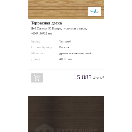
Террасная доска
Дуб Севилья 50 Кантри, пустотелая с пазом,
4000*130*22 мм
Бренд:
Terrapol
Страна бренда:
Россия
Материал:
древесно-полимерный
композит
Длина:
4000 мм
5 885
add_shopping_cart
2
₽ за м