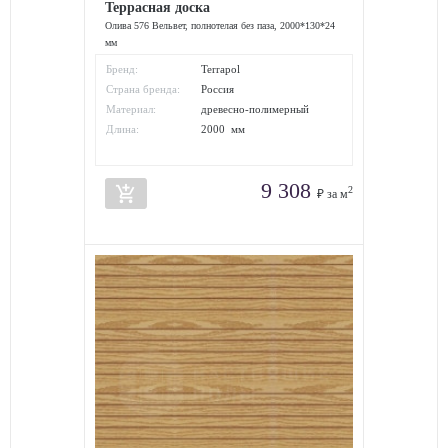
Террасная доска
Олива 576 Вельвет, полнотелая без паза, 2000*130*24
мм
Бренд:
Terrapol
Страна бренда:
Россия
Материал:
древесно-полимерный
композит
Длина:
2000 мм
9 308
add_shopping_cart
2
₽ за м