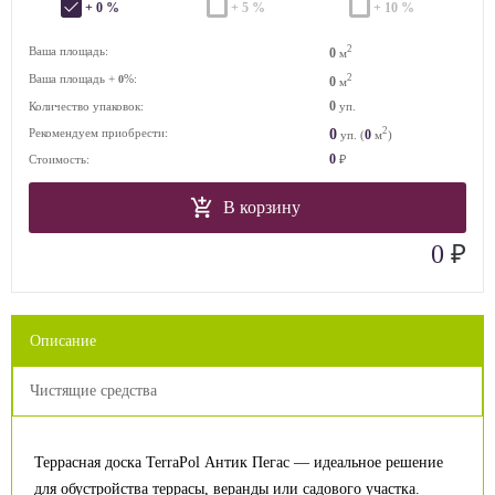
+ 0 %
+ 5 %
+ 10 %
2
Ваша площадь:
0
м
Ваша площадь +
%:
2
0
0
м
0
Количество упаковок:
уп.
2
0
Рекомендуем приобрести:
0
уп. (
м
)
0
Стоимость:
₽
В корзину
₽
0
Описание
Чистящие средства
Террасная доска TerraPol Антик Пегас — идеальное решение
для обустройства террасы, веранды или садового участка.