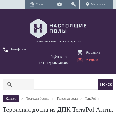
account_balance
business_center
build
location_on
О нас
Магазины
магазины напольных покрытий
call
Телефоны:
Корзина
info@nasp.ru
Акции
+7 (812)
602-40-48
search
Каталог
Терраса и Фасады
Террасная доска
TerraPol
Террасная доска из ДПК TerraPol Антик