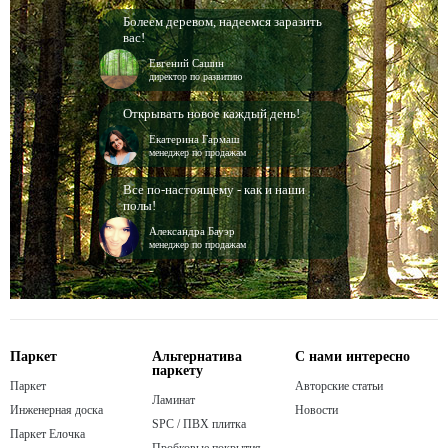
Болеем деревом, надеемся заразить
вас!
Евгений Сашин
директор по развитию
Открывать новое каждый день!
Екатерина Гармаш
менеджер по продажам
Все по-настоящему - как и наши
полы!
Александра Бауэр
менеджер по продажам
Паркет
Альтернатива
С нами интересно
паркету
Паркет
Авторские статьи
Ламинат
Инженерная доска
Новости
SPC / ПВХ плитка
Паркет Елочка