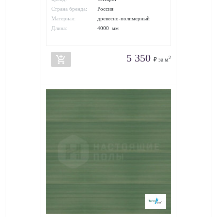
Страна бренда:
Россия
Материал:
древесно-полимерный
композит
Длина:
4000 мм
5 350
add_shopping_cart
2
₽ за м