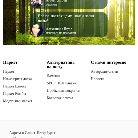
Агеев Андрей
водитель
Все по-настоящему - как и наши
полы!
Александра Бауэр
менеджер по продажам
Паркет
Альтернатива
С нами интересно
паркету
Паркет
Авторские статьи
Ламинат
Инженерная доска
Новости
SPC / ПВХ плитка
Паркет Елочка
Пробковые покрытия
Паркет Ромбы
Ковровая плитка
Модульный паркет
Адреса в Санкт-Петербурге: