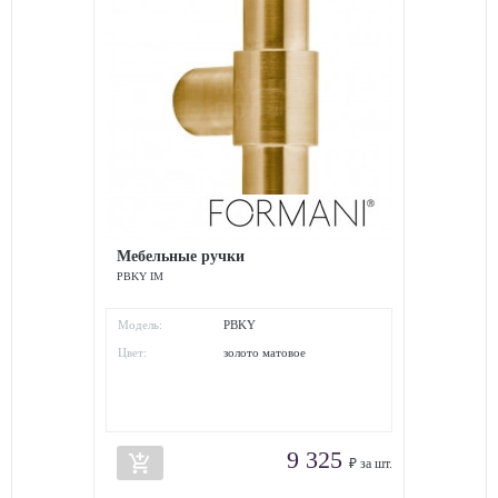
Мебельные ручки
PBKY IM
Модель:
PBKY
Цвет:
золото матовое
9 325
add_shopping_cart
₽ за шт.