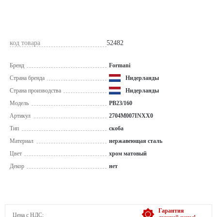
код товара
52482
Бренд
Formani
Страна бренда
Нидерланды
Страна производства
Нидерланды
Модель
PB23/160
Артикул
2704M007INXX0
Тип
скоба
Материал
нержавеющая сталь
Цвет
хром матовый
Декор
нет
Гарантия
Цена с НДС: