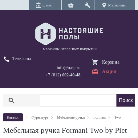
account_balance
business_center
build
location_on
О нас
Магазины
магазины напольных покрытий
call
Телефоны:
Корзина
info@nasp.ru
Акции
+7 (812)
602-40-48
search
Каталог
Фурнитура
Мебельные ручки
Formani
Two
Мебельная ручка Formani Two by Piet