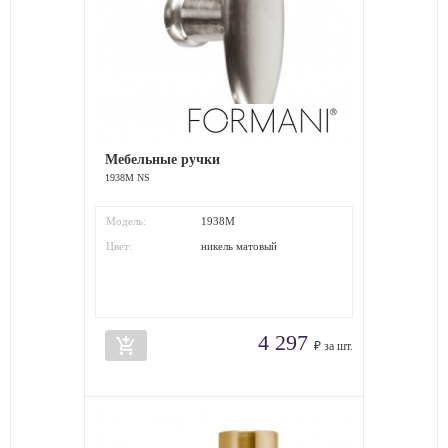
Мебельные ручки
1938M NS
Модель:
1938M
Цвет:
никель матовый
4 297
add_shopping_cart
₽ за шт.