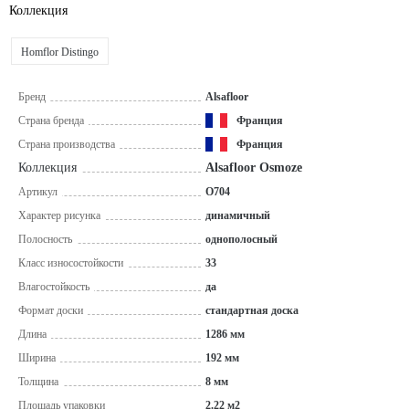
Коллекция
Homflor Distingo
Бренд
Alsafloor
Страна бренда
Франция
Страна производства
Франция
Коллекция
Alsafloor Osmoze
Артикул
O704
Характер рисунка
динамичный
Полосность
однополосный
Класс износостойкости
33
Влагостойкость
да
Формат доски
стандартная доска
Длина
1286 мм
Ширина
192 мм
Толщина
8 мм
Площадь упаковки
2.22 м2