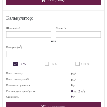
Калькулятор:
Ширина (м):
Длина (м):
или
2
Площадь (м
):
+ 0 %
+ 5 %
+ 10 %
2
Ваша площадь:
0
м
Ваша площадь +
%:
2
0
0
м
0
Количество упаковок:
уп.
2
0
Рекомендуем приобрести:
0
уп. (
м
)
0
Стоимость:
₽