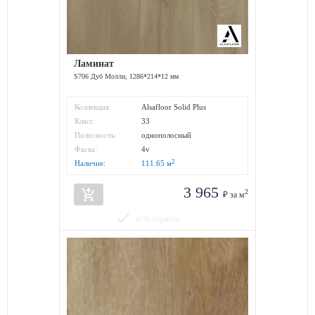
Ламинат
S706 Дуб Молли, 1286*214*12 мм
Коллекция:
Alsafloor Solid Plus
Класс
33
износостойкости:
Полосность:
однополосный
Фаска:
4v
2
Наличие:
111.65
м
3 965
add_shopping_cart
2
₽ за м
done
есть образец