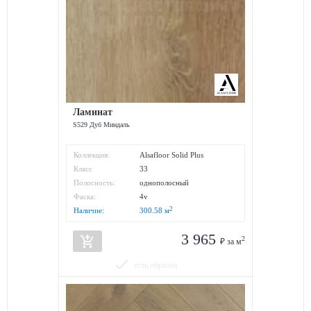
Ламинат
S529 Дуб Миндаль
Коллекция:
Alsafloor Solid Plus
Класс
33
износостойкости:
Полосность:
однополосный
Фаска:
4v
2
Наличие:
300.58
м
3 965
add_shopping_cart
2
₽ за м
done
есть образец