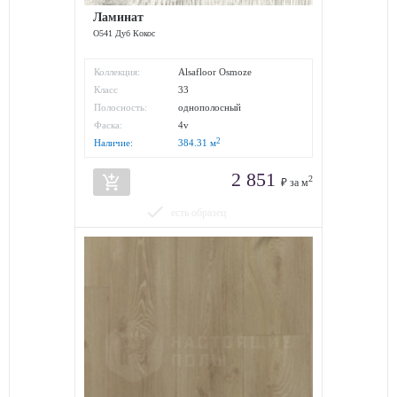
Ламинат
O541 Дуб Кокос
Коллекция:
Alsafloor Osmoze
Класс
33
износостойкости:
Полосность:
однополосный
Фаска:
4v
2
Наличие:
384.31
м
2 851
add_shopping_cart
2
₽ за м
done
есть образец