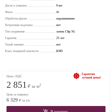
Досок в упаковке
9 шт
Фаска
4v
Обработка фаски
окрашивание
Встроенная подложка
нет
Тип соединения
замок Clip 5G
Гарантия
25 лет
Тихий ламинат
нет
Класс пожарной опасности
КМ5
Гарантия
Цена с НДС:
лучшей цены!
2 851
2
₽ за м
Цена за упаковку:
6 329
₽ за уп.
В корзину