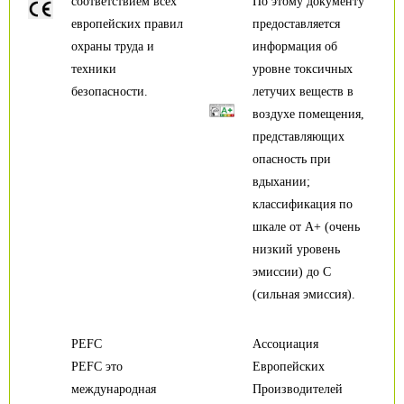
соответствием всех
По этому документу
европейских правил
предоставляется
охраны труда и
информация об
техники
уровне токсичных
безопасности.
летучих веществ в
воздухе помещения,
представляющих
опасность при
вдыхании;
классификация по
шкале от А+ (очень
низкий уровень
эмиссии) до С
(сильная эмиссия).
PEFC
Ассоциация
PEFC это
Европейских
международная
Производителей