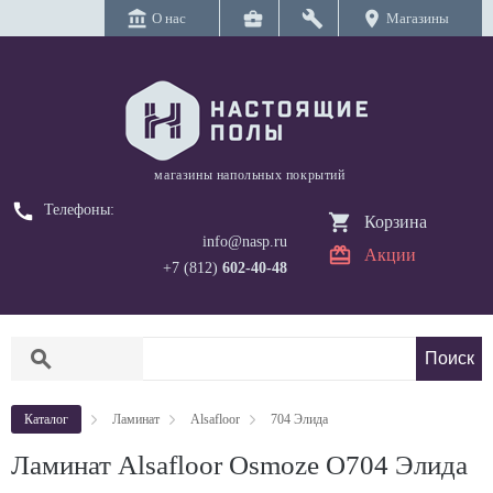
account_balance
business_center
build
location_on
О нас
Магазины
магазины напольных покрытий
call
Телефоны:
Корзина
info@nasp.ru
Акции
+7 (812)
602-40-48
search
Каталог
Ламинат
Alsafloor
704 Элида
Ламинат Alsafloor Osmoze O704 Элида