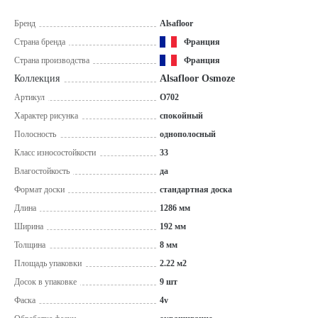
Бренд
Alsafloor
Страна бренда
Франция
Страна производства
Франция
Коллекция
Alsafloor Osmoze
Артикул
O702
Характер рисунка
спокойный
Полосность
однополосный
Класс износостойкости
33
Влагостойкость
да
Формат доски
стандартная доска
Длина
1286 мм
Ширина
192 мм
Толщина
8 мм
Площадь упаковки
2.22 м2
Досок в упаковке
9 шт
Фаска
4v