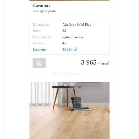
Ламинат
S535 Дуб Пролин
Коллекция:
Alsafloor Solid Plus
Класс
33
износостойкости:
Полосность:
однополосный
Фаска:
4v
2
Наличие:
454.85
м
3 965
add_shopping_cart
2
₽ за м
done
есть образец