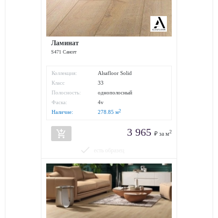
Ламинат
S471 Сансет
Коллекция:
Alsafloor Solid
Класс
33
износостойкости:
Полосность:
однополосный
Фаска:
4v
2
Наличие:
278.85
м
3 965
add_shopping_cart
2
₽ за м
done
есть образец