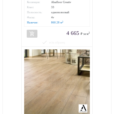
Коллекция:
Alsafloor Creativ
Класс
33
износостойкости:
Полосность:
однополосный
Фаска:
4v
2
Наличие:
860.28
м
4 665
add_shopping_cart
2
₽ за м
done
есть образец