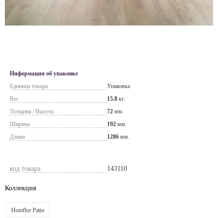
Информация об упаковке
Единица товара
Упаковка
Вес
15.8
кг.
Толщина / Высота
72
мм.
Ширина
192
мм.
Длина
1286
мм.
код товара
143110
Коллекция
Homflor Patio