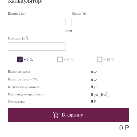
Калькулятор:
Ширина (м):
Длина (м):
или
2
Площадь (м
):
+ 0 %
+ 5 %
+ 10 %
2
Ваша площадь:
0
м
Ваша площадь +
%:
2
0
0
м
0
Количество упаковок:
уп.
2
0
Рекомендуем приобрести:
0
уп. (
м
)
0
Стоимость:
₽
В корзину
₽
0