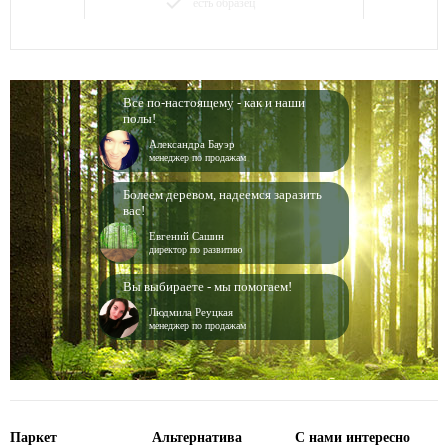
done
есть образец
Все по-настоящему - как и наши
полы!
Александра Бауэр
менеджер по продажам
Болеем деревом, надеемся заразить
вас!
Евгений Сашин
директор по развитию
Вы выбираете - мы помогаем!
Людмила Реуцкая
менеджер по продажам
Паркет
Альтернатива
С нами интересно