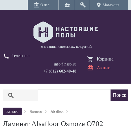
account_balance
business_center
build
location_on
О нас
Магазины
магазины напольных покрытий
call
Телефоны:
Корзина
info@nasp.ru
Акции
+7 (812)
602-40-48
search
Каталог
Ламинат
Alsafloor
Ламинат Alsafloor Osmoze O702