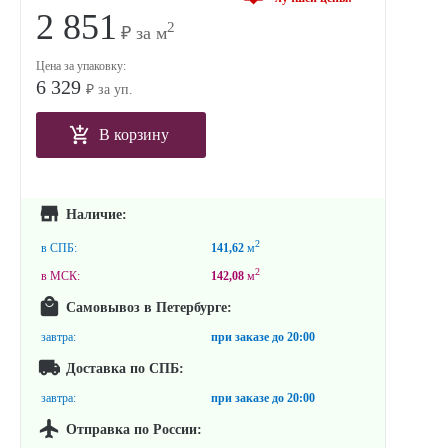
2 851
2
₽ за м
Цена за упаковку:
6 329
₽ за уп.
В корзину
Наличие:
2
в СПБ:
141,62
м
2
в МСК:
142,08
м
Самовывоз в Петербурге:
завтра:
при заказе до
20:00
Доставка по СПБ:
завтра:
при заказе до
20:00
Отправка по России: