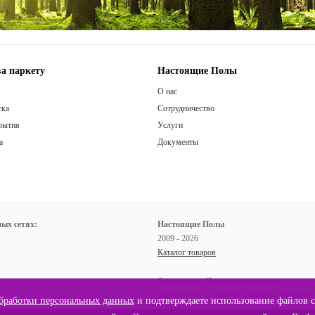
а паркету
Настоящие Полы
О нас
тка
Сотрудничество
рытия
Услуги
а
Документы
ых сетях:
Настоящие Полы
2009 - 2026
Каталог товаров
Соглашение о Персональных данных
Информация на сайте не является Публичной
бработки персональных данных
и подтверждаете использование файлов co