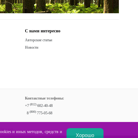
С нами интересно
Авторские статьи
Новости
Контактные телефоны:
(812)
+7
602-40-48
(800)
8
775-05-68
 Офертой
okies и иных методов, средств и
Хорошо