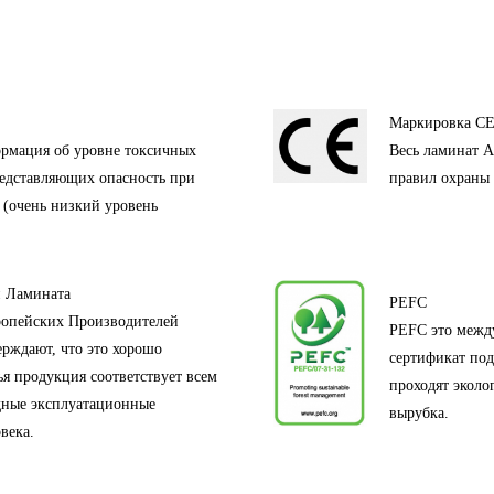
Маркировка C
ормация об уровне токсичных
Весь ламинат A
редставляющих опасность при
правил охраны 
 (очень низкий уровень
й Ламината
PEFC
вропейских Производителей
PEFC это межд
рждают, что это хорошо
сертификат под
ья продукция соответствует всем
проходят эколо
дные эксплуатационные
вырубка.
века.