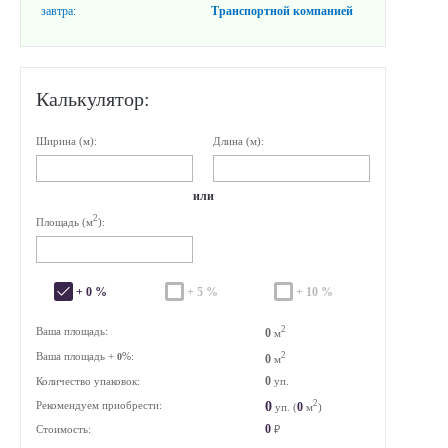
завтра:
Транспортной компанией
Калькулятор:
Ширина (м):
Длина (м):
или
2
Площадь (м
):
+ 0 %
+ 5 %
+ 10 %
2
Ваша площадь:
0
м
Ваша площадь +
%:
2
0
0
м
0
Количество упаковок:
уп.
2
0
Рекомендуем приобрести:
0
уп. (
м
)
0
Стоимость:
₽