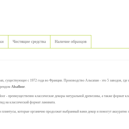
ки
Чистящие средства
Наличие образцов
n, существующее с 1972 года во Франции. Производство Альсапан - это 5 заводов, где 
брендом
Alsafloor
.
loor - преимущественно классические декоры натуральной древесины, а также формат кл
ляд на классический формат ламината.
и и плинтусы, которые органично продолжат выбранный вами декор и помогут аккуратно з