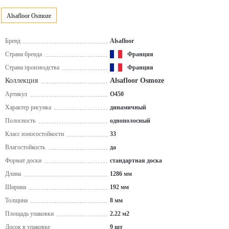
Alsafloor Osmoze
Бренд
Alsafloor
Страна бренда
Франция
Страна производства
Франция
Коллекция
Alsafloor Osmoze
Артикул
O450
Характер рисунка
динамичный
Полосность
однополосный
Класс износостойкости
33
Влагостойкость
да
Формат доски
стандартная доска
Длина
1286 мм
Ширина
192 мм
Толщина
8 мм
Площадь упаковки
2.22 м2
Досок в упаковке
9 шт