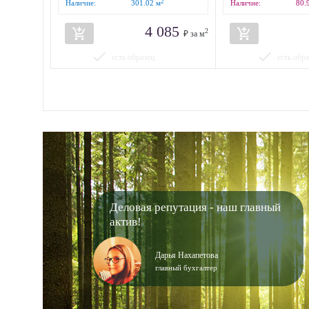
2
Наличие:
301.02
м
Наличие:
80.
4 085
add_shopping_cart
add_shopping_cart
2
₽ за м
done
done
есть образец
есть обр
Деловая репутация - наш главный
актив!
Дарья Нахапетова
главный бухгалтер