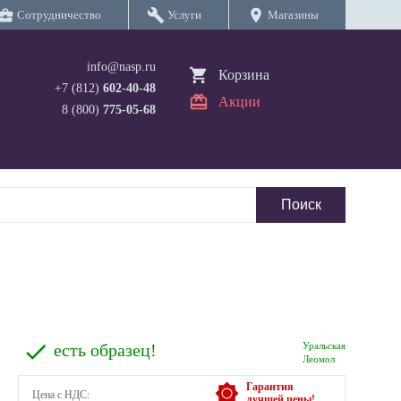
iness_center
build
location_on
Сотрудничество
Услуги
Магазины
info@nasp.ru
Корзина
+7 (812)
602-40-48
Акции
8 (800)
775-05-68
есть образец!
Уральская
Леомол
Гарантия
Цена с НДС:
лучшей цены!