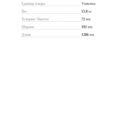
Единица товара
Упаковка
Вес
15.8
кг.
Толщина / Высота
72
мм.
Ширина
192
мм.
Длина
1286
мм.