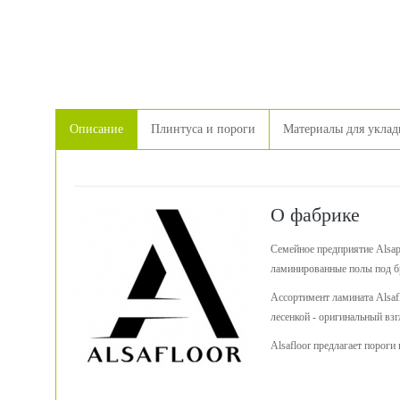
Описание
Плинтуса и пороги
Материалы для уклад
О фабрике
Семейное предприятие Alsapa
ламинированные полы под 
Ассортимент ламината Alsaf
лесенкой - оригинальный взг
Alsafloor предлагает порог