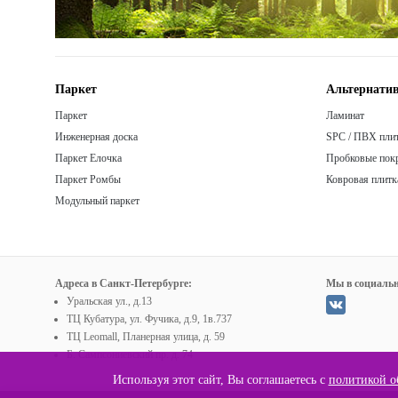
Паркет
Альтернатив
Паркет
Ламинат
Инженерная доска
SPC / ПВХ пли
Паркет Елочка
Пробковые пок
Паркет Ромбы
Ковровая плитк
Модульный паркет
Адреса в Санкт-Петербурге:
Мы в социальн
Уральская ул., д.13
ТЦ Кубатура, ул. Фучика, д.9, 1в.737
ТЦ Leomall, Планерная улица, д. 59
Б. Сампсониевский пр. д. 74
Используя этот сайт, Вы соглашаетесь с
политикой о