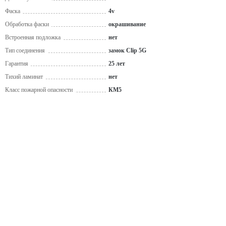
Фаска
4v
Обработка фаски
окрашивание
Встроенная подложка
нет
Тип соединения
замок Clip 5G
Гарантия
25 лет
Тихий ламинат
нет
Класс пожарной опасности
КМ5