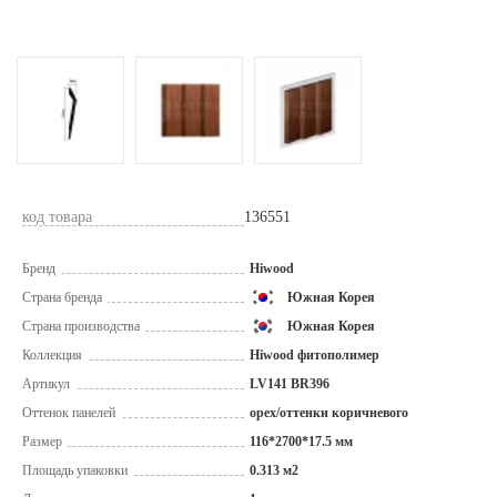
код товара
136551
Бренд
Hiwood
Страна бренда
Южная Корея
Страна производства
Южная Корея
Коллекция
Hiwood фитополимер
Артикул
LV141 BR396
Оттенок панелей
орех/оттенки коричневого
Размер
116*2700*17.5 мм
Площадь упаковки
0.313 м2