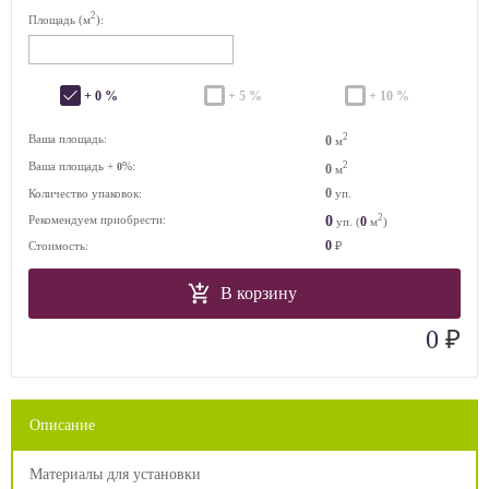
2
Площадь (м
):
+ 0 %
+ 5 %
+ 10 %
2
Ваша площадь:
0
м
Ваша площадь +
%:
2
0
0
м
0
Количество упаковок:
уп.
2
0
Рекомендуем приобрести:
0
уп. (
м
)
0
Стоимость:
₽
В корзину
₽
0
Описание
Материалы для установки