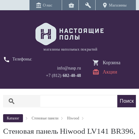
account_balance
business_center
build
location_on
О нас
Магазины
магазины напольных покрытий
call
Телефоны:
Корзина
info@nasp.ru
Акции
+7 (812)
602-40-48
search
Каталог
Стеновые панели
Hiwood
Стеновая панель Hiwood LV141 BR396,