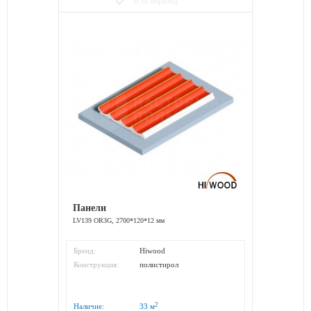
done
есть образец
Панели
LV139 OR3G, 2700*120*12 мм
Бренд:
Hiwood
Конструкция:
полистирол
2
Наличие:
33
м