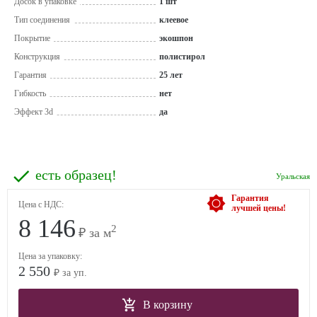
Досок в упаковке
1 шт
Тип соединения
клеевое
Покрытие
экошпон
Конструкция
полистирол
Гарантия
25 лет
Гибкость
нет
Эффект 3d
да
есть образец!
Уральская
Гарантия
Цена с НДС:
лучшей цены!
8 146
2
₽ за м
Цена за упаковку:
2 550
₽ за уп.
В корзину