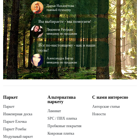
Дарья Нахапетова
главный бухгалтер
Вы выбираете - мы помогаем!
Людмила Реуцкая
менеджер по продажам
Все по-настоящему - как и наши
полы!
Александра Бауэр
менеджер по продажам
Паркет
Альтернатива
С нами интересно
паркету
Паркет
Авторские статьи
Ламинат
Инженерная доска
Новости
SPC / ПВХ плитка
Паркет Елочка
Пробковые покрытия
Паркет Ромбы
Ковровая плитка
Модульный паркет