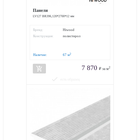
Панели
LV127 BR396,120*2700*12 мм
Бренд:
Hiwood
Конструкция:
полистирол
2
Наличие:
67
м
7 870
add_shopping_cart
2
₽ за м
done
есть образец