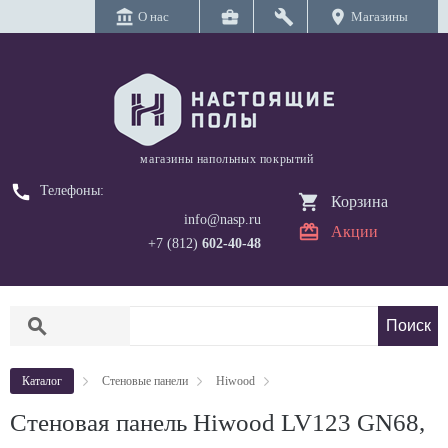
account_balance
business_center
build
location_on
О нас
Магазины
магазины напольных покрытий
call
Телефоны:
Корзина
info@nasp.ru
Акции
+7 (812)
602-40-48
search
Каталог
Стеновые панели
Hiwood
Стеновая панель Hiwood LV123 GN68,