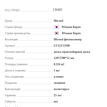
код товара
136481
Бренд
Hiwood
Страна бренда
Южная Корея
Страна производства
Южная Корея
Коллекция
Hiwood фитополимер
Артикул
LV123 GN68
Оттенок панелей
доска серая/амбарная доска
Размер
120*2700*12 мм
Площадь упаковки
0.324 м2
Досок в упаковке
1 шт
Тип соединения
клеевое
Покрытие
экошпон
Конструкция
полистирол
Гарантия
25 лет
Гибкость
нет