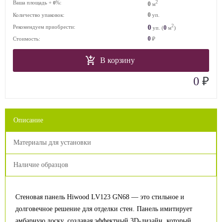
Ваша площадь +
%:
2
0
0
м
0
Количество упаковок:
уп.
2
0
Рекомендуем приобрести:
0
уп. (
м
)
0
Стоимость:
₽
В корзину
₽
0
Описание
Материалы для установки
Наличие образцов
Стеновая панель Hiwood LV123 GN68 — это стильное и
долговечное решение для отделки стен. Панель имитирует
амбарную доску, создавая эффектный 3D-дизайн, который