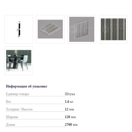
Информация об упаковке
Единица товара
Штука
Вес
1.6
кг.
Толщина / Высота
12
мм.
Ширина
120
мм.
Длина
2700
мм.