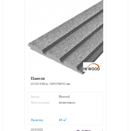
Панели
LV124 S381A, 120*2700*12 мм
Бренд:
Hiwood
Конструкция:
полистирол
2
Наличие:
48
м