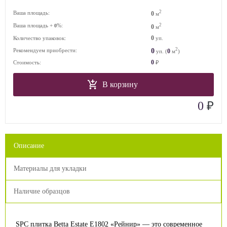
2
Ваша площадь:
0
м
Ваша площадь +
%:
2
0
0
м
0
Количество упаковок:
уп.
2
0
Рекомендуем приобрести:
0
уп. (
м
)
0
Стоимость:
₽
В корзину
₽
0
Описание
Материалы для укладки
Наличие образцов
SPC плитка Betta Estate E1802 «Рейнир» — это современное