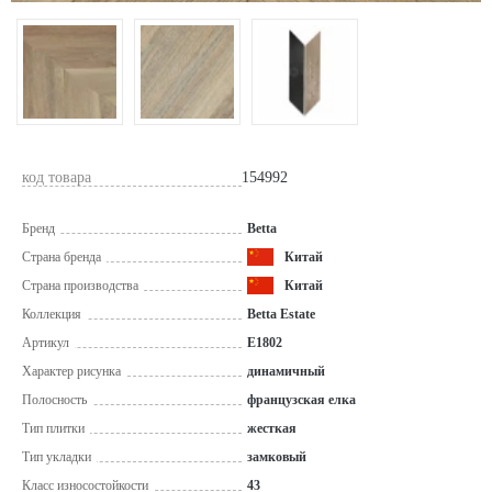
код товара
154992
Бренд
Betta
Страна бренда
Китай
Страна производства
Китай
Коллекция
Betta Estate
Артикул
E1802
Характер рисунка
динамичный
Полосность
французская елка
Тип плитки
жесткая
Тип укладки
замковый
Класс износостойкости
43