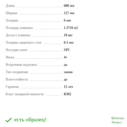
Длина
600 мм
Ширина
127 мм
Толщина
6 мм
Площадь упаковки
1.3716 м2
Досок в упаковке
18 шт
Толщина защитного слоя
0.5 мм
Несущая плита
SPC
Фаска
4v
Встроенная подложка
да
Тип соединения
замок
Влагостойкость
да
Гарантия
15 лет
Класс пожарной опасности
КМ2
есть образец!
Кубатура
Леомол