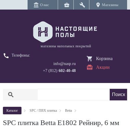
account_balance
business_center
build
location_on
О нас
Магазины
магазины напольных покрытий
call
Телефоны:
Корзина
info@nasp.ru
Акции
+7 (812)
602-40-48
search
Каталог
SPC / ПВХ плитка
Betta
SPC плитка Betta E1802 Рейнир, 6 мм