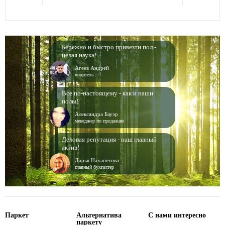
Бережно и быстро привезти пол -
целая наука!
Агеев Андрей
водитель
Все по-настоящему - как и наши
полы!
Александра Бауэр
менеджер по продажам
Деловая репутация - наш главный
актив!
Дарья Нахапетова
главный бухгалтер
Паркет
Альтернатива
С нами интересно
паркету