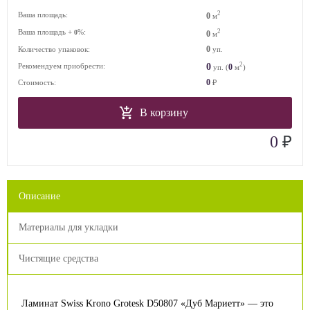
2
Ваша площадь:
0
м
Ваша площадь +
%:
2
0
0
м
0
Количество упаковок:
уп.
2
0
Рекомендуем приобрести:
0
уп. (
м
)
0
Стоимость:
₽
В корзину
₽
0
Описание
Материалы для укладки
Чистящие средства
Ламинат Swiss Krono Grotesk D50807 «Дуб Мариетт» — это