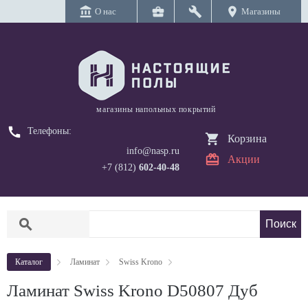
account_balance
business_center
build
location_on
О нас
Магазины
магазины напольных покрытий
call
Телефоны:
Корзина
info@nasp.ru
Акции
+7 (812)
602-40-48
search
Каталог
Ламинат
Swiss Krono
Ламинат Swiss Krono D50807 Дуб