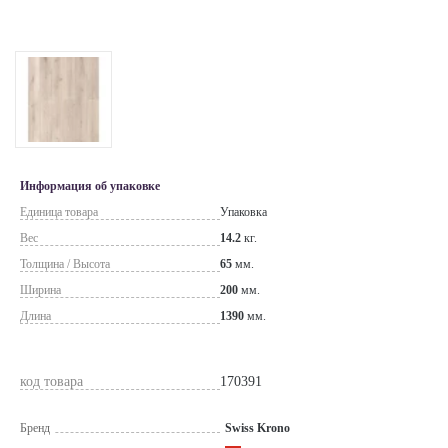
Информация об упаковке
Единица товара
Упаковка
Вес
14.2
кг.
Толщина / Высота
65
мм.
Ширина
200
мм.
Длина
1390
мм.
код товара
170391
Бренд
Swiss Krono