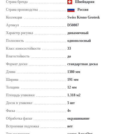
Страна бренда
Швейцария
Страна производства
Россия
Коллекция
Swiss Krono Grotesk
Артикул
D50807
Характер рисунка
динамичный
Полосность
однополосный
Класс износостойкости
33
Влагостойкость
да
Формат доски
стандартная доска
Длина
1380 мм
Ширина
191 мм
Толщина
12 мм
Площадь упаковки
1.318 м2
Досок в упаковке
5 шт
Фаска
4v
Обработка фаски
окрашивание
Встроенная подложка
нет