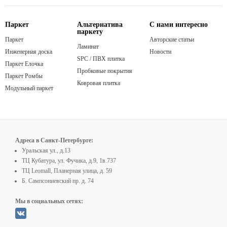
Паркет
Альтернатива
С нами интересно
паркету
Паркет
Авторские статьи
Ламинат
Инженерная доска
Новости
SPC / ПВХ плитка
Паркет Елочка
Пробковые покрытия
Паркет Ромбы
Ковровая плитка
Модульный паркет
Адреса в Санкт-Петербурге:
Уральская ул., д.13
ТЦ Кубатура, ул. Фучика, д.9, 1в.737
ТЦ Leomall, Планерная улица, д. 59
Б. Сампсониевский пр. д. 74
Мы в социальных сетях: