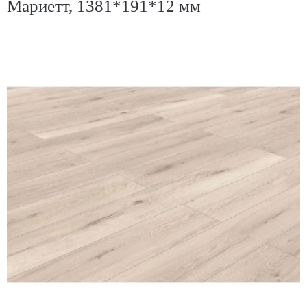
Мариетт, 1381*191*12 мм