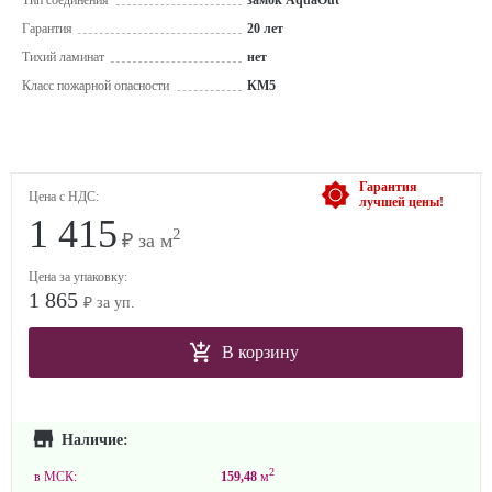
Тип соединения
замок AquaOut
Гарантия
20 лет
Тихий ламинат
нет
Класс пожарной опасности
КМ5
Гарантия
Цена с НДС:
лучшей цены!
1 415
2
₽ за м
Цена за упаковку:
1 865
₽ за уп.
В корзину
Наличие:
2
в МСК:
159,48
м