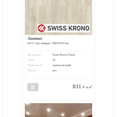
Ламинат
D4717 Дуб Линария, 1380*191*8 мм
Коллекция:
Swiss Krono Fanat
Класс
31
износостойкости:
Полосность:
однополосный
Фаска:
нет
831
add_shopping_cart
2
₽ за м