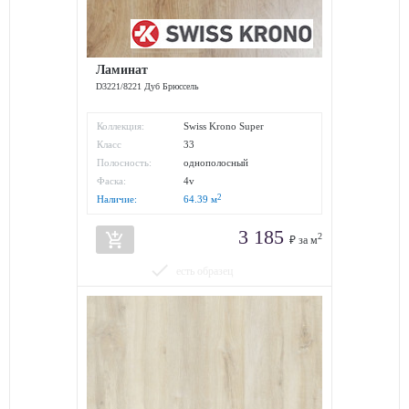
Ламинат
D3221/8221 Дуб Брюссель
Коллекция:
Swiss Krono Super
Solid/Jangal
Класс
33
износостойкости:
Полосность:
однополосный
Фаска:
4v
2
Наличие:
64.39
м
3 185
add_shopping_cart
2
₽ за м
done
есть образец