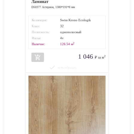
Ламинат
D50377 Астерион, 1380*191*8 мм
Коллекция:
Swiss Krono Ecologik
Класс
32
износостойкости:
Полосность:
однополосный
Фаска:
4v
2
Наличие:
126.54
м
1 046
add_shopping_cart
2
₽ за м
done
есть образец