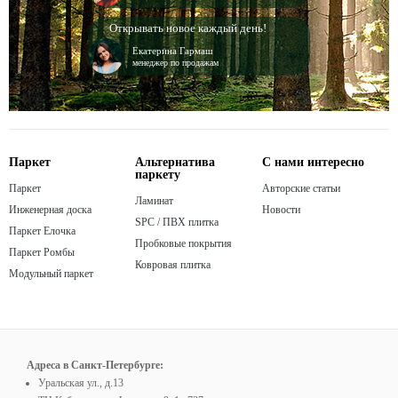
Открывать новое каждый день!
Екатерина Гармаш
менеджер по продажам
Паркет
Альтернатива
С нами интересно
паркету
Паркет
Авторские статьи
Ламинат
Инженерная доска
Новости
SPC / ПВХ плитка
Паркет Елочка
Пробковые покрытия
Паркет Ромбы
Ковровая плитка
Модульный паркет
Адреса в Санкт-Петербурге:
Уральская ул., д.13