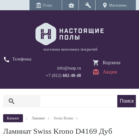
account_balance
business_center
build
location_on
О нас
Магазины
магазины напольных покрытий
call
Телефоны:
Корзина
info@nasp.ru
Акции
+7 (812)
602-40-48
search
Каталог
Ламинат
Swiss Krono
Ламинат Swiss Krono D4169 Дуб