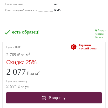
Тихий ламинат
нет
Класс пожарной опасности
КМ5
Кубатура
есть образец!
Леомол
Лесная
Гарантия
Цена с НДС:
лучшей цены!
2
2 769
₽ за м
Скидка 25%
2 077
2
₽ за м
Цена за упаковку:
2 571
₽ за уп.
В корзину