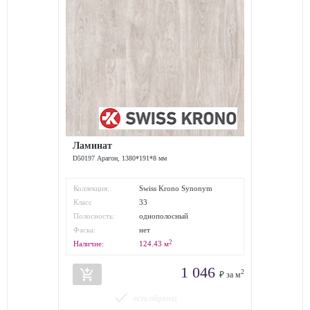
Ламинат
D50197 Арагон, 1380*191*8 мм
Коллекция:
Swiss Krono Synonym
Класс
33
износостойкости:
Полосность:
однополосный
Фаска:
нет
2
Наличие:
124.43
м
1 046
add_shopping_cart
2
₽ за м
done
есть образец