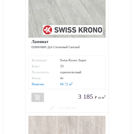
Ламинат
D2800/8800 Дуб Столичный Светлый
Коллекция:
Swiss Krono Super
Solid/Jangal
Класс
33
износостойкости:
Полосность:
однополосный
Фаска:
4v
2
Наличие:
66.72
м
3 185
add_shopping_cart
2
₽ за м
done
есть образец