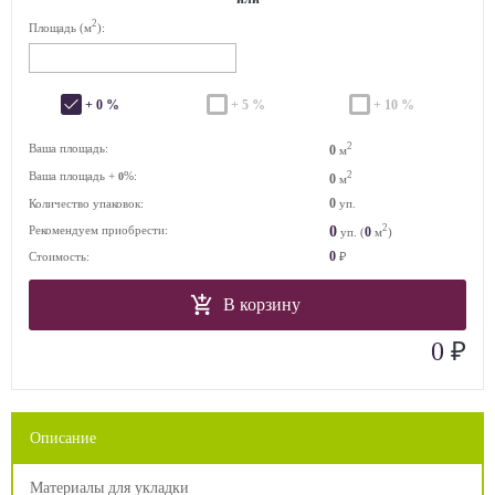
2
Площадь (м
):
+ 0 %
+ 5 %
+ 10 %
2
Ваша площадь:
0
м
Ваша площадь +
%:
2
0
0
м
0
Количество упаковок:
уп.
2
0
Рекомендуем приобрести:
0
уп. (
м
)
0
Стоимость:
₽
В корзину
₽
0
Описание
Материалы для укладки