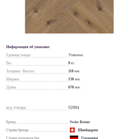
Информация об упаковке
Единица товара
Упаковка
Вес
9
кг.
Толщина / Высота
110
мм.
Ширина
150
мм.
Длина
670
мм.
код товара
92884
Бренд
Swiss Krono
Страна бренда
Швейцария
Страна производства
Германия