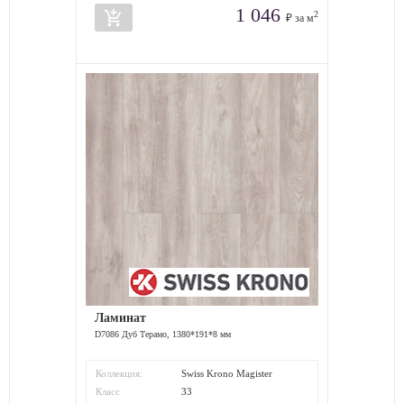
1 046
add_shopping_cart
2
₽ за м
Ламинат
D7086 Дуб Терамо, 1380*191*8 мм
Коллекция:
Swiss Krono Magister
Класс
33