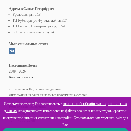
Адреса в Санкт-Петербурге:
Уральская ул., д.13
ТЦ Кубатура, ул. Фучика, д.9, 1в.737
ТЦ Leomall, Планерная улица, д. 59
Б. Сампсониевский пр. д. 74
Мы в социальных сетях:
Настоящие Полы
2009 - 2026
Каталог товаров
Соглашение о Персональных данных
Информация на сайте не является Публичной Офертой
политикой обработки персональных
Используя этот сайт, Вы соглашаетесь с
Контактные телефоны:
данных
и подтверждаете использование файлов cookies и иных методов, средств и
(812)
+7
602-40-48
инструментов интернет статистики и настройки. Это помогает нам улучшать сайт для
(800)
8
775-05-68
Вас!