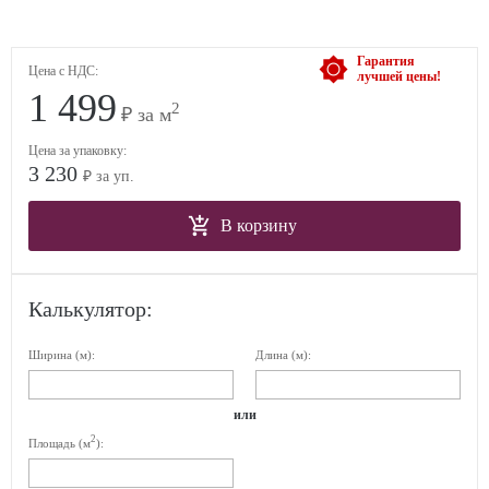
Гарантия
Цена с НДС:
лучшей цены!
1 499
2
₽ за м
Цена за упаковку:
3 230
₽ за уп.
В корзину
Калькулятор:
Ширина (м):
Длина (м):
или
2
Площадь (м
):