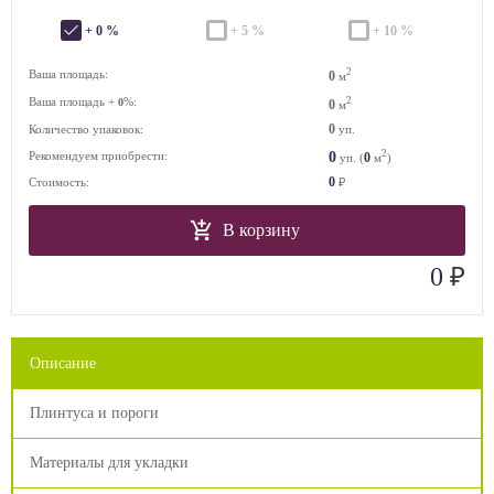
+ 0 %
+ 5 %
+ 10 %
2
Ваша площадь:
0
м
Ваша площадь +
%:
2
0
0
м
0
Количество упаковок:
уп.
2
0
Рекомендуем приобрести:
0
уп. (
м
)
0
Стоимость:
₽
В корзину
₽
0
Описание
Плинтуса и пороги
Материалы для укладки