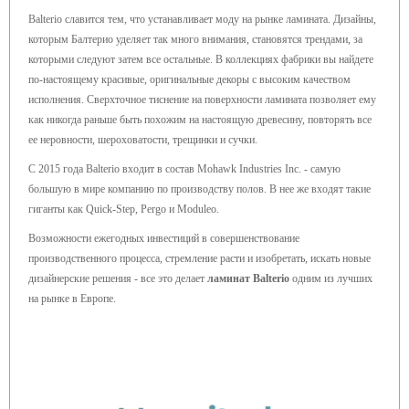
Balterio славится тем, что устанавливает моду на рынке ламината. Дизайны,
которым Балтерио уделяет так много внимания, становятся трендами, за
которыми следуют затем все остальные. В коллекциях фабрики вы найдете
по-настоящему красивые, оригинальные декоры с высоким качеством
исполнения. Сверхточное тиснение на поверхности ламината позволяет ему
как никогда раньше быть похожим на настоящую древесину, повторять все
ее неровности, шероховатости, трещинки и сучки.
С 2015 года Balterio входит в состав Mohawk Industries Inc. - самую
большую в мире компанию по производству полов. В нее же входят такие
гиганты как Quick-Step, Pergo и Moduleo.
Возможности ежегодных инвестиций в совершенствование
производственного процесса, стремление расти и изобретать, искать новые
дизайнерские решения - все это делает
ламинат Balterio
одним из лучших
на рынке в Европе.