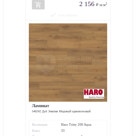
2 156
add_shopping_cart
2
₽ за м
done
есть образец
Ламинат
540242 Дуб Эмилия Медовый однополосный
Коллекция:
Haro Tritty 200 Aqua
Класс
33