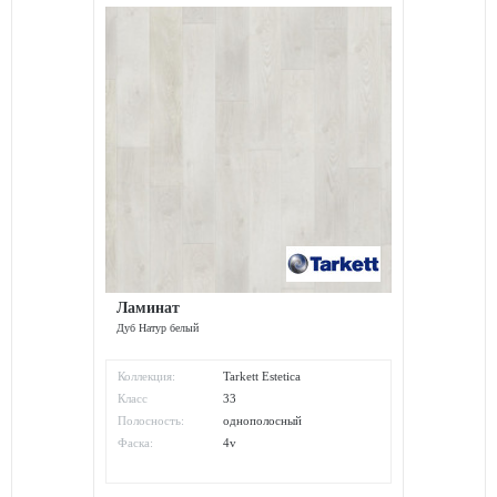
Ламинат
Дуб Натур белый
Коллекция:
Tarkett Estetica
Класс
33
износостойкости:
Полосность:
однополосный
Фаска:
4v