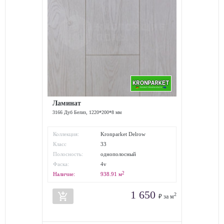
Ламинат
3166 Дуб Белиз, 1220*200*8 мм
Коллекция:
Kronparket Delrow
Класс
33
износостойкости:
Полосность:
однополосный
Фаска:
4v
2
Наличие:
938.91
м
1 650
add_shopping_cart
2
₽ за м