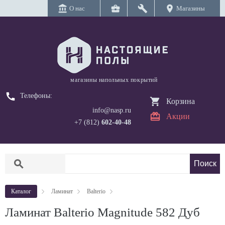
account_balance
business_center
build
location_on
О нас
Магазины
магазины напольных покрытий
call
Телефоны:
Корзина
info@nasp.ru
Акции
+7 (812)
602-40-48
search
Каталог
Ламинат
Balterio
Ламинат Balterio Magnitude 582 Дуб