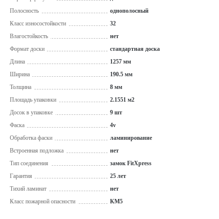
Полосность
однополосный
Класс износостойкости
32
Влагостойкость
нет
Формат доски
стандартная доска
Длина
1257 мм
Ширина
190.5 мм
Толщина
8 мм
Площадь упаковки
2.1551 м2
Досок в упаковке
9 шт
Фаска
4v
Обработка фаски
ламинирование
Встроенная подложка
нет
Тип соединения
замок FitXpress
Гарантия
25 лет
Тихий ламинат
нет
Класс пожарной опасности
КМ5