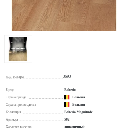
код товара
3693
Бренд
Balterio
Страна бренда
Бельгия
Страна производства
Бельгия
Коллекция
Balterio Magnitude
Артикул
582
Характер рисунка
динамичный