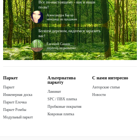
Все по-настоящему - как и наши
полы!
Александра Бауэр
менеджер по продажам
Болеем деревом, надеемся заразить
вас!
Евгений Сашин
директор по развитию
Паркет
Альтернатива
С нами интересно
паркету
Паркет
Авторские статьи
Ламинат
Инженерная доска
Новости
SPC / ПВХ плитка
Паркет Елочка
Пробковые покрытия
Паркет Ромбы
Ковровая плитка
Модульный паркет