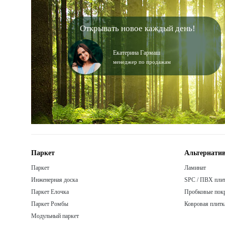
Открывать новое каждый день!
Екатерина Гармаш
менеджер по продажам
Паркет
Альтернатив
Паркет
Ламинат
Инженерная доска
SPC / ПВХ пли
Паркет Елочка
Пробковые пок
Паркет Ромбы
Ковровая плитк
Модульный паркет