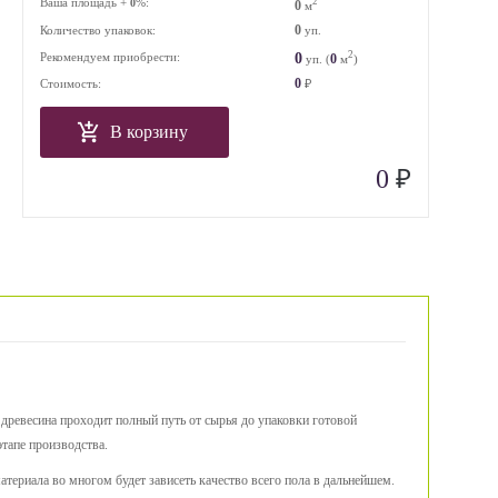
Ваша площадь +
%:
2
0
0
м
0
Количество упаковок:
уп.
2
0
Рекомендуем приобрести:
0
уп. (
м
)
0
Стоимость:
₽
В корзину
₽
0
а древесина проходит полный путь от сырья до упаковки готовой
тапе производства.
материала во многом будет зависеть качество всего пола в дальнейшем.