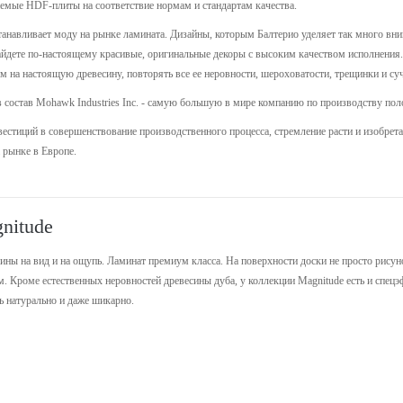
емые HDF-плиты на соответствие нормам и стандартам качества.
устанавливает моду на рынке ламината. Дизайны, которым Балтерио уделяет так много вн
йдете по-настоящему красивые, оригинальные декоры с высоким качеством исполнения. 
м на настоящую древесину, повторять все ее неровности, шероховатости, трещинки и су
 в состав Mohawk Industries Inc. - самую большую в мире компанию по производству поло
стиций в совершенствование производственного процесса, стремление расти и изобретат
 рынке в Европе.
nitude
ны на вид и на ощупь. Ламинат премиум класса. На поверхности доски не просто рисуно
м. Кроме естественных неровностей древесины дуба, у коллекции Magnitude есть и спецэ
ь натурально и даже шикарно.