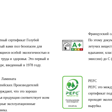
Французский с
стный сертификат Голубой
По этому докум
ный вами пол безопасен для
летучих вещест
ющиеся особой экологичностью и
вдыхании; клас
труда и здоровья. Это первый и
эмиссии) до С 
ре, введенный в 1978 году.
й Ламината
PEFC
ропейских Производителей
PEFC это межд
рждают, что это хорошо
сертификат под
ья продукция соответствует всем
проходят эколо
дные эксплуатационные
вырубка.
века.