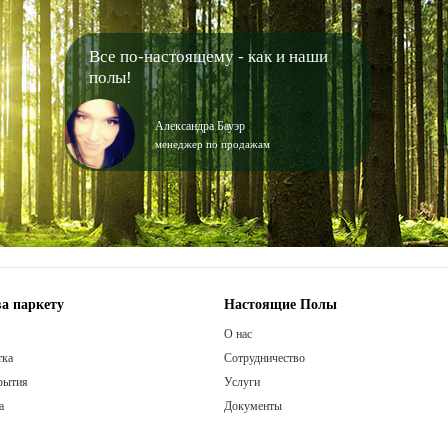
Все по-настоящему - как и наши
полы!
Александра Бауэр
менеджер по продажам
а паркету
Настоящие Полы
О нас
тка
Сотрудничество
рытия
Услуги
а
Документы