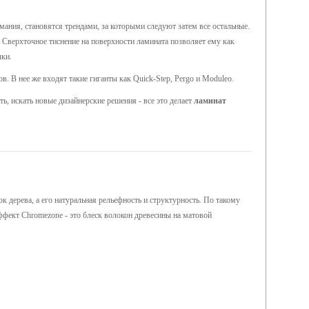
имания, становятся трендами, за которыми следуют затем все остальные.
Сверхточное тиснение на поверхности ламината позволяет ему как
чки.
в. В нее же входят такие гиганты как Quick-Step, Pergo и Moduleo.
ь, искать новые дизайнерские решения - все это делает
ламинат
к дерева, а его натуральная рельефность и структурность. По такому
ффект Chromezone - это блеск волокон древесины на матовой