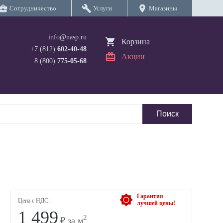
iness_center
build
location_on
Сотрудничество
Услуги
Магазины
info@nasp.ru
Корзина
+7 (812)
602-40-48
Акции
8 (800)
775-05-68
Гарантия
Цена с НДС:
лучшей цены!
1 499
2
₽ за м