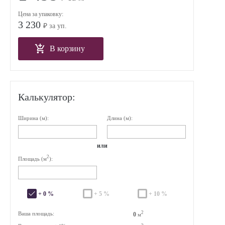
Цена за упаковку:
3 230
₽ за уп.
В корзину
Калькулятор:
Ширина (м):
Длина (м):
или
2
Площадь (м
):
+ 0 %
+ 5 %
+ 10 %
2
Ваша площадь:
0
м