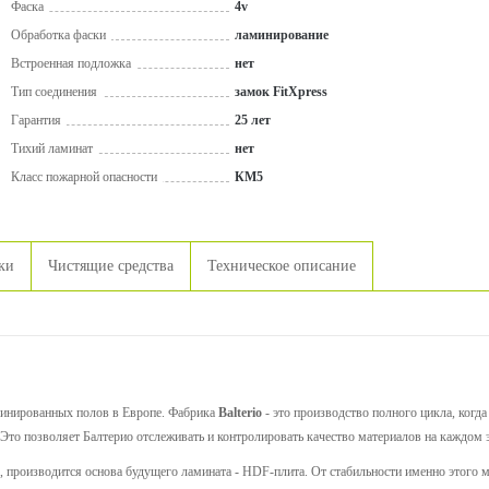
Фаска
4v
Обработка фаски
ламинирование
Встроенная подложка
нет
Тип соединения
замок FitXpress
Гарантия
25 лет
Тихий ламинат
нет
Класс пожарной опасности
КМ5
ки
Чистящие средства
Техническое описание
инированных полов в Европе. Фабрика
Balterio
- это производство полного цикла, когд
 Это позволяет Балтерио отслеживать и контролировать качество материалов на каждом э
io, производится основа будущего ламината - HDF-плита. От стабильности именно этого 