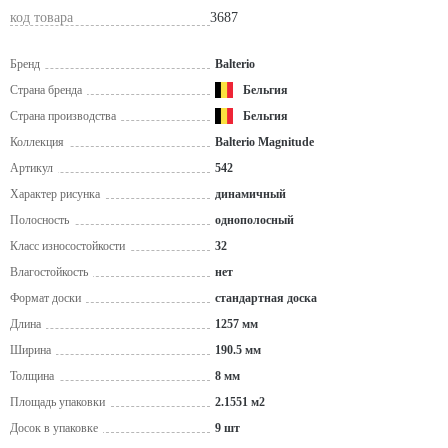
код товара
3687
Бренд
Balterio
Страна бренда
Бельгия
Страна производства
Бельгия
Коллекция
Balterio Magnitude
Артикул
542
Характер рисунка
динамичный
Полосность
однополосный
Класс износостойкости
32
Влагостойкость
нет
Формат доски
стандартная доска
Длина
1257 мм
Ширина
190.5 мм
Толщина
8 мм
Площадь упаковки
2.1551 м2
Досок в упаковке
9 шт