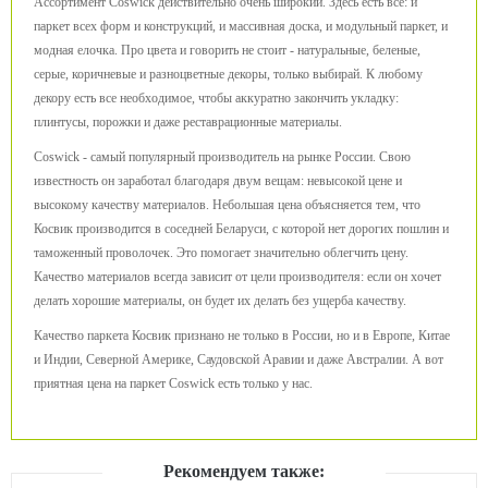
Ассортимент Coswick действительно очень широкий. Здесь есть все: и
паркет всех форм и конструкций, и массивная доска, и модульный паркет, и
модная елочка. Про цвета и говорить не стоит - натуральные, беленые,
серые, коричневые и разноцветные декоры, только выбирай. К любому
декору есть все необходимое, чтобы аккуратно закончить укладку:
плинтусы, порожки и даже реставрационные материалы.
Coswick - самый популярный производитель на рынке России. Свою
известность он заработал благодаря двум вещам: невысокой цене и
высокому качеству материалов. Небольшая цена объясняется тем, что
Косвик производится в соседней Беларуси, с которой нет дорогих пошлин и
таможенный проволочек. Это помогает значительно облегчить цену.
Качество материалов всегда зависит от цели производителя: если он хочет
делать хорошие материалы, он будет их делать без ущерба качеству.
Качество паркета Косвик признано не только в России, но и в Европе, Китае
и Индии, Северной Америке, Саудовской Аравии и даже Австралии. А вот
приятная цена на паркет Coswick есть только у нас.
Рекомендуем также: