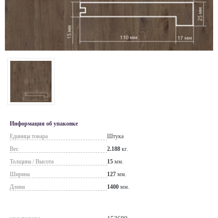
Информация об упаковке
Единица товара
Штука
Вес
2.188
кг.
Толщина / Высота
15
мм.
Ширина
127
мм.
Длина
1400
мм.