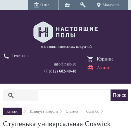
account_balance
business_center
build
location_on
О нас
Магазины
магазины напольных покрытий
call
Телефоны:
Корзина
info@nasp.ru
Акции
+7 (812)
602-40-48
search
Каталог
Плинтуса и пороги
Ступени
Coswick
Cтупенька универсальная Coswick