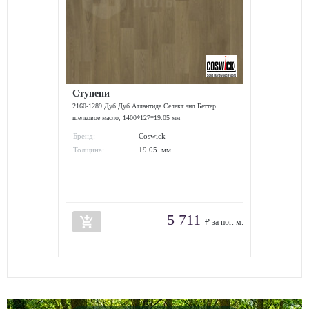
Ступени
2160-1289 Дуб Дуб Атлантида Селект энд Беттер
шелковое масло, 1400*127*19.05 мм
Бренд:
Coswick
Толщина:
19.05 мм
5 711
add_shopping_cart
₽ за пог. м.