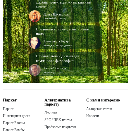
Деловая репутация - наш главный
актив!
Дарья Нахапетова
главный бухгалтер
Все по-настоящему - как и наши
полы!
Александра Бауэр
менеджер по продажам
Внимательный дизайн для
компании с философией!
Андрей Версаль
дизайнер
Паркет
Альтернатива
С нами интересно
паркету
Паркет
Авторские статьи
Ламинат
Инженерная доска
Новости
SPC / ПВХ плитка
Паркет Елочка
Пробковые покрытия
Паркет Ромбы