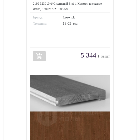
2160-3230 Дуб Скалистый Риф 1 Коммон шелковое
масло, 1400*127*19.05 мм
Бренд:
Coswick
Толщина:
19.05 мм
5 344
add_shopping_cart
₽ за шт.