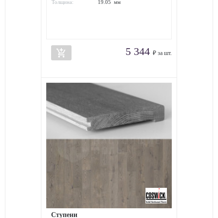
Толщина:
19.05 мм
5 344
add_shopping_cart
₽ за шт.
Ступени