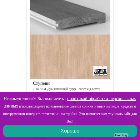
Ступени
2160-1831 Дуб Титановый буфф Селект энд Беттер
шелковое масло ультраматовое, 1400*127*19.05 мм
политикой обработки персональных
Используя этот сайт, Вы соглашаетесь с
Бренд:
Coswick
данных
и подтверждаете использование файлов cookies и иных методов, средств и
Толщина:
19.05 мм
инструментов интернет статистики и настройки. Это помогает нам улучшать сайт для
Вас!
Хорошо
Loading