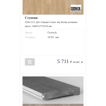
Ступени
2160-1211 Дуб Атакама Селект энд Беттер шелковое
масло, 1400*127*19.05 мм
Бренд:
Coswick
Толщина:
19.05 мм
5 711
add_shopping_cart
₽ за пог. м.