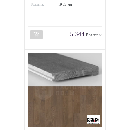
Толщина:
19.05 мм
5 344
add_shopping_cart
₽ за пог. м.