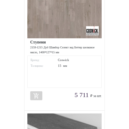
Ступени
2159-1215 Дуб Шамбор Селект энд Беттер шелковое
масло, 1400*127*15 мм
Бренд:
Coswick
Толщина:
15 мм
5 711
add_shopping_cart
₽ за шт.