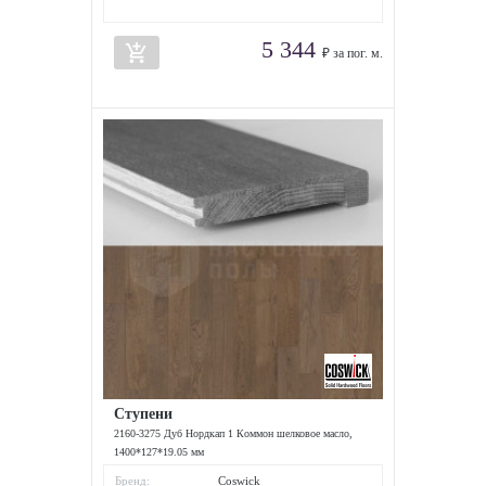
5 344
add_shopping_cart
₽ за пог. м.
Ступени
2160-3275 Дуб Нордкап 1 Коммон шелковое масло,
1400*127*19.05 мм
Бренд:
Coswick