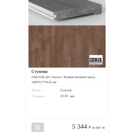
Ступени
2160-3248 Дуб Эльтон 1 Коммон шелковое масло,
1400*127*19.05 мм
Бренд:
Coswick
Толщина:
19.05 мм
5 344
add_shopping_cart
₽ за пог. м.