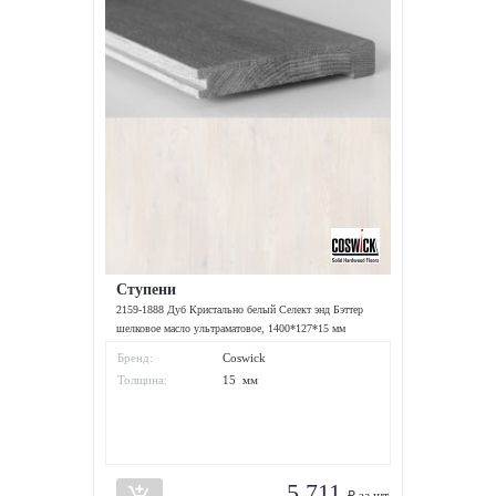
Ступени
2159-1888 Дуб Кристально белый Селект энд Бэттер
шелковое масло ультраматовое, 1400*127*15 мм
Бренд:
Coswick
Толщина:
15 мм
5 711