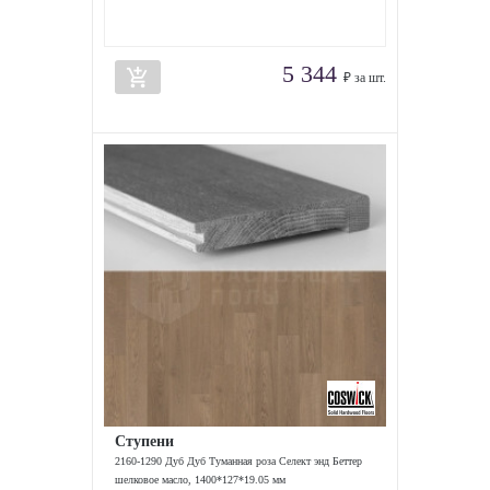
5 344
add_shopping_cart
₽ за шт.
Ступени
2160-1290 Дуб Дуб Туманная роза Селект энд Беттер
шелковое масло, 1400*127*19.05 мм