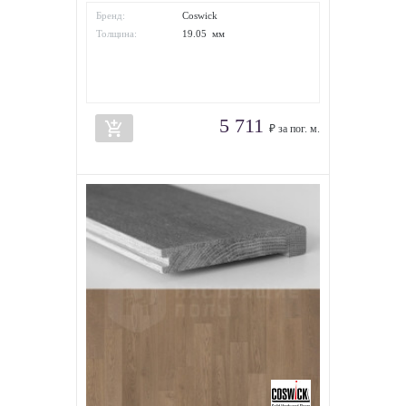
Бренд:
Coswick
Толщина:
19.05 мм
5 711
add_shopping_cart
₽ за пог. м.