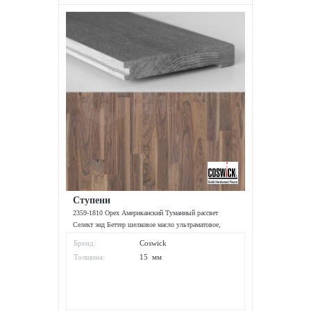
Ступени
2359-1810 Орех Американский Туманный рассвет
Селект энд Беттер шелковое масло ультраматовое,
1400*127*15 мм
Бренд:
Coswick
Толщина:
15 мм