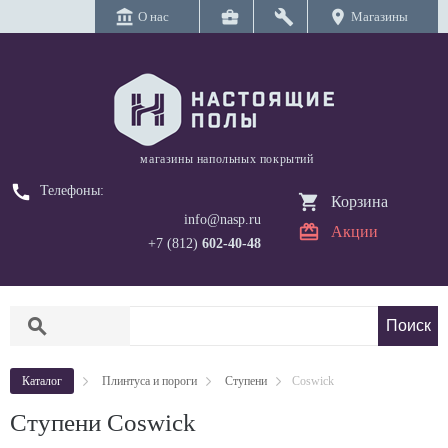
account_balance
business_center
build
location_on
О нас
Магазины
магазины напольных покрытий
call
Телефоны:
Корзина
info@nasp.ru
Акции
+7 (812)
602-40-48
search
Каталог
Плинтуса и пороги
Ступени
Coswick
Ступени Coswick