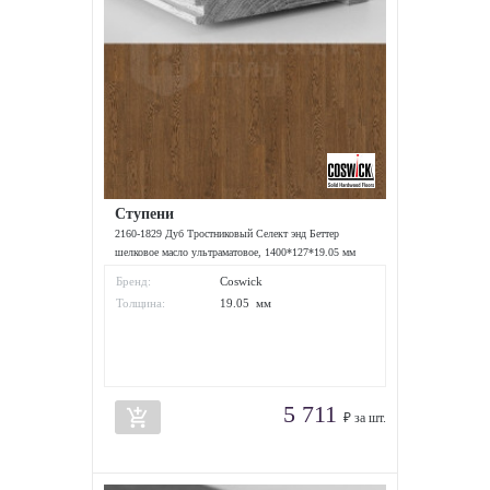
Ступени
2160-1829 Дуб Тростниковый Селект энд Беттер
шелковое масло ультраматовое, 1400*127*19.05 мм
Бренд:
Coswick
Толщина:
19.05 мм
5 711
add_shopping_cart
₽ за шт.