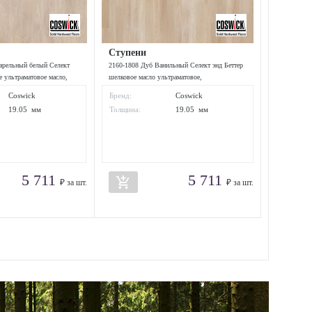
Ступени
арельный белый Селект
2160-1808 Дуб Ванильный Селект энд Беттер
е ультраматовое масло,
шелковое масло ультраматовое,
1400*127*19.05 мм
Coswick
Бренд:
Coswick
19.05 мм
Толщина:
19.05 мм
5 711
5 711
add_shopping_cart
₽ за шт.
₽ за шт.