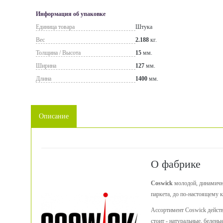
Информация об упаковке
Единица товара
Штука
Вес
2.188
кг.
Толщина / Высота
15
мм.
Ширина
127
мм.
Длина
1400
мм.
Описание
О фабрике
Coswick
молодой, динамично
паркета, до по-настоящему 
Ассортимент Coswick действи
стоит - натуральные, белены