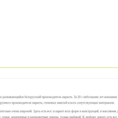
 развивающийся белорусский производитель паркета. За 20 с небольшим лет компания
крупного производителя паркета, стеновых панелей и всех сопутствующих материалов.
тельно очень широкий. Здесь есть все: и паркет всех форм и конструкций, и массивная д
е, серые, коричневые и разноцветные декоры, только выбирай. К любому декору есть вс