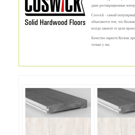
даже реставрационные мате
Coswick - самый популярный
объясняется тем, что Косви
всегда зависит от цели прои
Качество паркета Косвик при
только у нас.