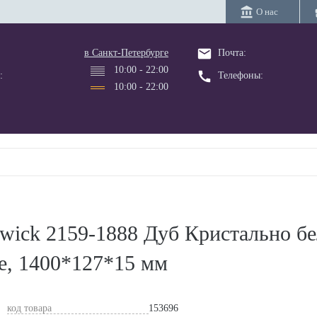
account_balance
bus
О нас
email
в Санкт-Петербурге
Почта:
10:00 - 22:00
call
:
Телефоны:
10:00 - 22:00
wick 2159-1888 Дуб Кристально бе
е, 1400*127*15 мм
код товара
153696