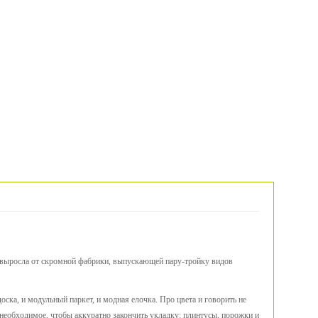
 выросла от скромной фабрики, выпускающей пару-тройку видов
оска, и модульный паркет, и модная елочка. Про цвета и говорить не
е необходимое, чтобы аккуратно закончить укладку: плинтусы, порожки и