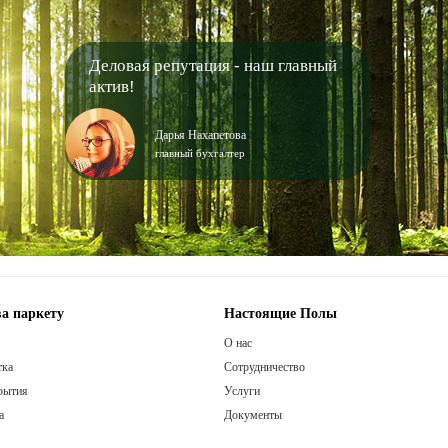
Деловая репутация - наш главный
актив!
Дарья Нахапетова
главный бухгалтер
а паркету
Настоящие Полы
О нас
тка
Сотрудничество
рытия
Услуги
а
Документы