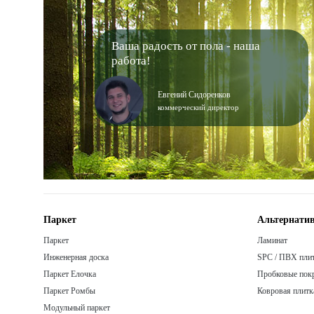
Ваша радость от пола - наша
работа!
Евгений Сидоренков
коммерческий директор
Паркет
Альтернатив
Паркет
Ламинат
Инженерная доска
SPC / ПВХ пли
Паркет Елочка
Пробковые пок
Паркет Ромбы
Ковровая плитк
Модульный паркет