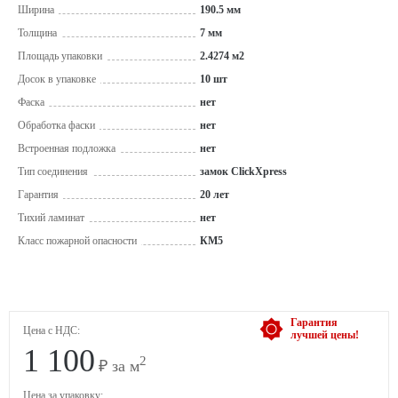
Ширина
190.5 мм
Толщина
7 мм
Площадь упаковки
2.4274 м2
Досок в упаковке
10 шт
Фаска
нет
Обработка фаски
нет
Встроенная подложка
нет
Тип соединения
замок ClickXpress
Гарантия
20 лет
Тихий ламинат
нет
Класс пожарной опасности
КМ5
Гарантия
Цена с НДС:
лучшей цены!
1 100
2
₽ за м
Цена за упаковку: