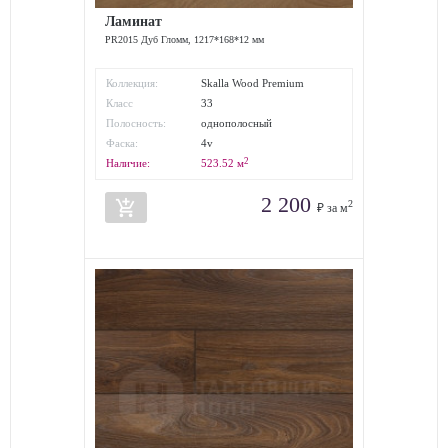
Ламинат
PR2015 Дуб Гломм, 1217*168*12 мм
Коллекция:
Skalla Wood Premium
Класс
33
износостойкости:
Полосность:
однополосный
Фаска:
4v
2
Наличие:
523.52
м
2 200
add_shopping_cart
2
₽ за м