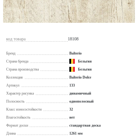
код товара
18108
Бренд
Balterio
Страна бренда
Бельгия
Страна производства
Бельгия
Коллекция
Balterio Dolce
Артикул
133
Характер рисунка
динамичный
Полосность
однополосный
Класс износостойкости
32
Влагостойкость
нет
Формат доски
стандартная доска
Длина
1261 мм