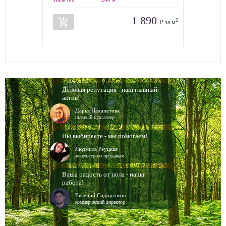
1 890
add_shopping_cart
2
₽ за м
Деловая репутация - наш главный
актив!
Дарья Нахапетова
главный бухгалтер
Вы выбираете - мы помогаем!
Людмила Реуцкая
менеджер по продажам
Ваша радость от пола - наша
работа!
Евгений Сидоренков
коммерческий директор