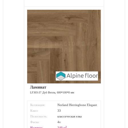
Ламинат
LF303-37 Дуб Велла, 600*100*8 мм
Коллекция:
Norland Herringbone Elegant
Класс
33
износостойкости:
Полосность:
классическая елка
Фаска:
4v
2
Наличие:
240
м