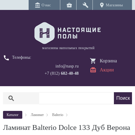
account_balance
business_center
build
location_on
О нас
Магазины
магазины напольных покрытий
call
Телефоны:
Корзина
info@nasp.ru
Акции
+7 (812)
602-40-48
search
Каталог
Ламинат
Balterio
Ламинат Balterio Dolce 133 Дуб Верона