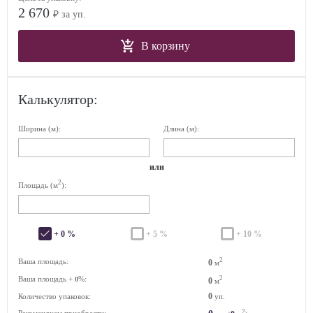
2 670
₽ за уп.
В корзину
Калькулятор:
Ширина (м):
Длина (м):
или
2
Площадь (м
):
+ 0 %
+ 5 %
+ 10 %
2
Ваша площадь:
0
м
Ваша площадь +
%:
2
0
0
м
0
Количество упаковок:
уп.
2