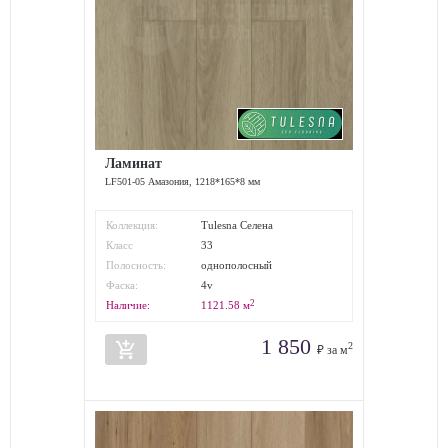
Ламинат
LF501-05 Амазония, 1218*165*8 мм
Коллекция:
Tulesna Селена
Класс
33
износостойкости:
Полосность:
однополосный
Фаска:
4v
2
Наличие:
1121.58
м
1 850
add_shopping_cart
2
₽ за м