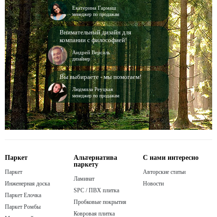
Екатерина Гармаш
менеджер по продажам
Внимательный дизайн для
компании с философией!
Андрей Версаль
дизайнер
Вы выбираете - мы помогаем!
Людмила Реуцкая
менеджер по продажам
Паркет
Альтернатива
С нами интересно
паркету
Паркет
Авторские статьи
Ламинат
Инженерная доска
Новости
SPC / ПВХ плитка
Паркет Елочка
Пробковые покрытия
Паркет Ромбы
Ковровая плитка