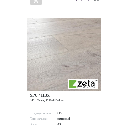
add_shopping_cart
₽ за м
SPC / ПВХ
1401 Падуя, 1220*180*4 мм
Несущая плита:
SPC
Тип укладки:
замковый
Класс
43