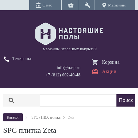
account_balance
business_center
build
location_on
О нас
Магазины
магазины напольных покрытий
call
Телефоны:
Корзина
info@nasp.ru
Акции
+7 (812)
602-40-48
search
Каталог
SPC / ПВХ плитка
Zeta
SPC плитка Zeta