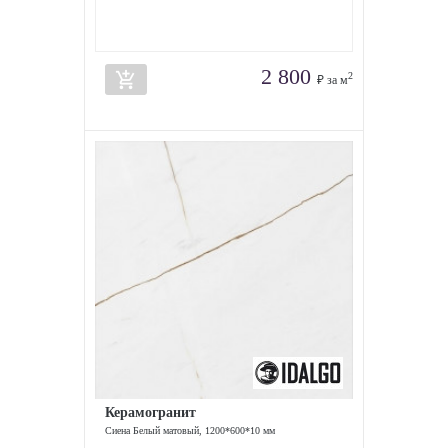
2 800
add_shopping_cart
2
₽ за м
Керамогранит
Сиена Белый матовый, 1200*600*10 мм