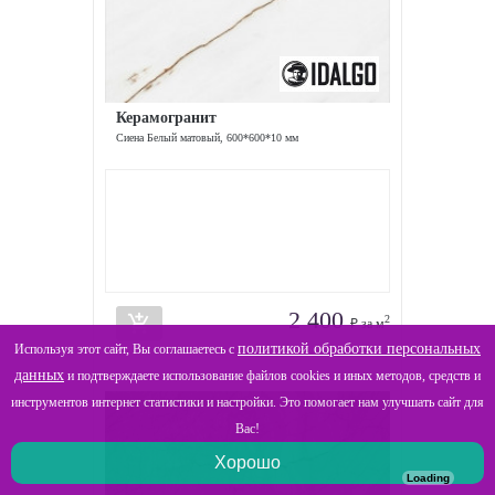
Керамогранит
Сиена Белый матовый, 600*600*10 мм
2 400
add_shopping_cart
2
₽ за м
политикой обработки персональных
Используя этот сайт, Вы соглашаетесь с
данных
и подтверждаете использование файлов cookies и иных методов, средств и
инструментов интернет статистики и настройки. Это помогает нам улучшать сайт для
Вас!
Хорошо
Loading