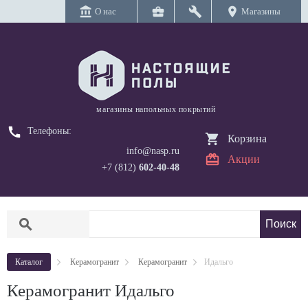
account_balance
business_center
build
location_on
О нас
Магазины
магазины напольных покрытий
call
Телефоны:
Корзина
info@nasp.ru
Акции
+7 (812)
602-40-48
search
Каталог
Керамогранит
Керамогранит
Идальго
Керамогранит Идальго