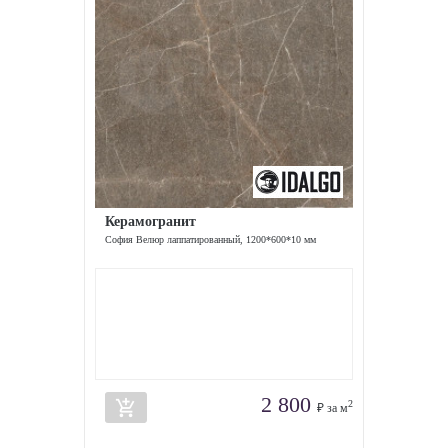
Керамогранит
София Велюр лаппатированный, 1200*600*10 мм
2 800
add_shopping_cart
2
₽ за м