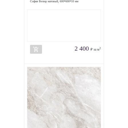
София Велюр матовый, 600*600*10 мм
2 400
add_shopping_cart
2
₽ за м