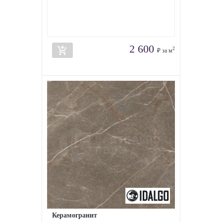
2 600
add_shopping_cart
2
₽ за м
Керамогранит