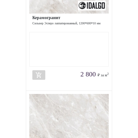
Керамогранит
Сильвер Эсперо лаппатированный, 1200*600*10 мм
2 800
add_shopping_cart
2
₽ за м