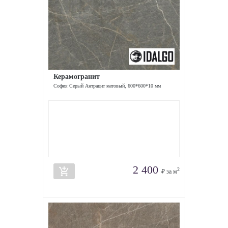
Керамогранит
София Серый Антрацит матовый, 600*600*10 мм
2 400
add_shopping_cart
2
₽ за м