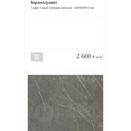
Керамогранит
София Серый Антрацит матовый, 1200*600*10 мм
2 600
add_shopping_cart
2
₽ за м