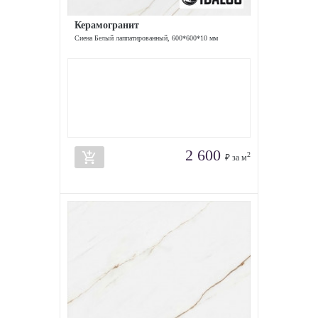
Керамогранит
Сиена Белый лаппатированный, 600*600*10 мм
2 600
add_shopping_cart
2
₽ за м