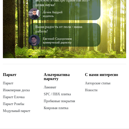
Бережно и быстро привезти пол -
целая наука!
Агеев Андрей
водитель
Ваша радость от пола - наша
работа!
Евгений Сидоренков
коммерческий директор
Паркет
Альтернатива
С нами интересно
паркету
Паркет
Авторские статьи
Ламинат
Инженерная доска
Новости
SPC / ПВХ плитка
Паркет Елочка
Пробковые покрытия
Паркет Ромбы
Ковровая плитка
Модульный паркет