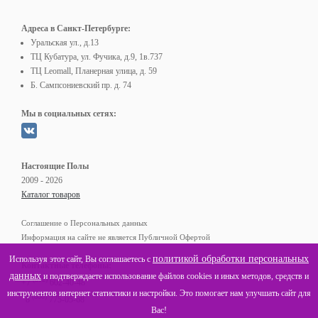
Адреса в Санкт-Петербурге:
Уральская ул., д.13
ТЦ Кубатура, ул. Фучика, д.9, 1в.737
ТЦ Leomall, Планерная улица, д. 59
Б. Сампсониевский пр. д. 74
Мы в социальных сетях:
Настоящие Полы
2009 - 2026
Каталог товаров
Соглашение о Персональных данных
Информация на сайте не является Публичной Офертой
политикой обработки персональных
Используя этот сайт, Вы соглашаетесь с
Контактные телефоны:
данных
и подтверждаете использование файлов cookies и иных методов, средств и
(812)
+7
602-40-48
инструментов интернет статистики и настройки. Это помогает нам улучшать сайт для
(800)
8
775-05-68
Вас!