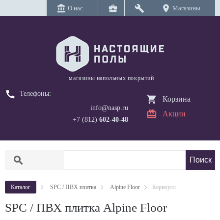
account_balance
business_center
build
location_on
О нас
Магазины
магазины напольных покрытий
call
Телефоны:
Корзина
info@nasp.ru
Акции
+7 (812)
602-40-48
search
Каталог
SPC / ПВХ плитка
Alpine Floor
Корноулл
SPC / ПВХ плитка Alpine Floor