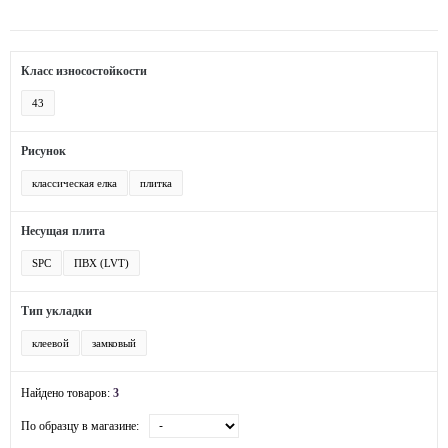
Класс износостойкости
43
Рисунок
классическая елка
плитка
Несущая плита
SPC
ПВХ (LVT)
Тип укладки
клеевой
замковый
Найдено товаров:
3
По образцу в магазине: